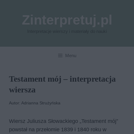
Przejdź
do
Zinterpretuj.pl
treści
Interpretacje wierszy i materiały do nauki
Menu
Testament mój – interpretacja
wiersza
Autor: Adrianna Strużyńska
Wiersz Juliusza Słowackiego „Testament mój”
powstał na przełomie 1839 i 1840 roku w