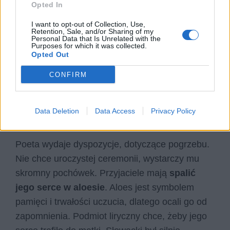
Opted In
I want to opt-out of Collection, Use,
Retention, Sale, and/or Sharing of my
Personal Data that Is Unrelated with the
Purposes for which it was collected.
Opted Out
CONFIRM
Data Deletion
Data Access
Privacy Policy
Poeta wydaje dyspozycje, dotyczące pogrzebu.
Nie chce uroczystej ceremonii, wystarczy mu
skromny pochówek. Przyjaciele mają
spalić
jego serce w aloesie
. Aloes jest symbolem
pamięci i trwałości uczucia, dlatego ocali go od
zapomnienia. Podmiot liryczny chce, żeby jego