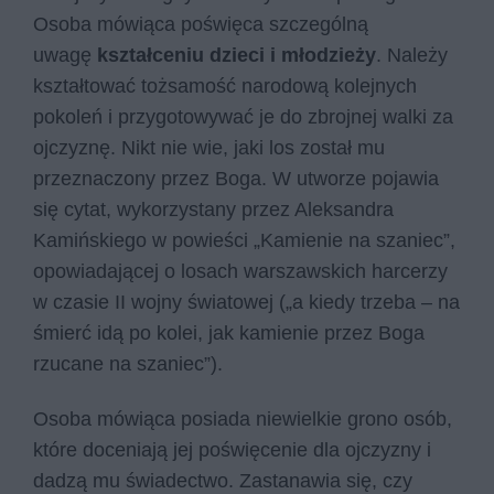
Osoba mówiąca poświęca szczególną
uwagę
kształceniu dzieci i młodzieży
. Należy
kształtować tożsamość narodową kolejnych
pokoleń i przygotowywać je do zbrojnej walki za
ojczyznę. Nikt nie wie, jaki los został mu
przeznaczony przez Boga. W utworze pojawia
się cytat, wykorzystany przez Aleksandra
Kamińskiego w powieści „Kamienie na szaniec”,
opowiadającej o losach warszawskich harcerzy
w czasie II wojny światowej („a kie­dy trze­ba – na
śmierć idą po ko­lei, jak ka­mie­nie przez Boga
rzu­ca­ne na sza­niec”).
Osoba mówiąca posiada niewielkie grono osób,
które doceniają jej poświęcenie dla ojczyzny i
dadzą mu świadectwo. Zastanawia się, czy