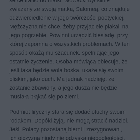
serce trafiło do matki. Słowacki był silnie
związany ze swoją matką, Salomeą, co znajduje
odzwierciedlenie w jego twórczości poetyckiej.
Mężczyzna nie chce, żeby przyjaciele płakali na
jego pogrzebie. Powinni urządzić biesiadę, przy
której zapomną o wszystkich problemach. W ten
sposób okażą mu szacunek, spełniając jego
ostatnie życzenie. Osoba mówiąca obiecuje, że
jeśli taka będzie wola boska, ukaże się swoim
bliskim, jako duch. Ma jednak nadzieję, że
zostanie zbawiony, a jego dusza nie będzie
musiała błąkać się po ziemi.
Podmiot liryczny stara się dodać otuchy swoim
rodakom. Dopóki żyją, nie mogą stracić nadziei.
Jeśli Polacy pozostaną bierni i zrezygnowani,
ich ojczyzna nigdy nie odzyska niepodległości.