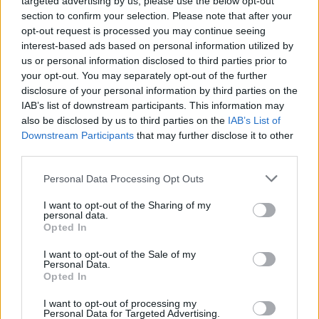
targeted advertising by us, please use the below opt-out
section to confirm your selection. Please note that after your
razem z nią znalazł się na dnie. Ma nadzieję, że
opt-out request is processed you may continue seeing
jego twórczość skłoni kolejne pokolenia do
interest-based ads based on personal information utilized by
refleksji na temat upadku powstania
us or personal information disclosed to third parties prior to
your opt-out. You may separately opt-out of the further
listopadowego oraz przyczyni się do
disclosure of your personal information by third parties on the
kształtowania ich świadomości narodowej.
IAB’s list of downstream participants. This information may
Podmiot liryczny, który nie mógł osobiście
also be disclosed by us to third parties on the
IAB’s List of
Downstream Participants
that may further disclose it to other
walczyć w powstaniu, ma nadzieję, że czytelnicy
third parties.
nie zarzucą mu bierności.
Personal Data Processing Opt Outs
I want to opt-out of the Sharing of my
personal data.
Opted In
I want to opt-out of the Sale of my
Personal Data.
Opted In
I want to opt-out of processing my
Personal Data for Targeted Advertising.