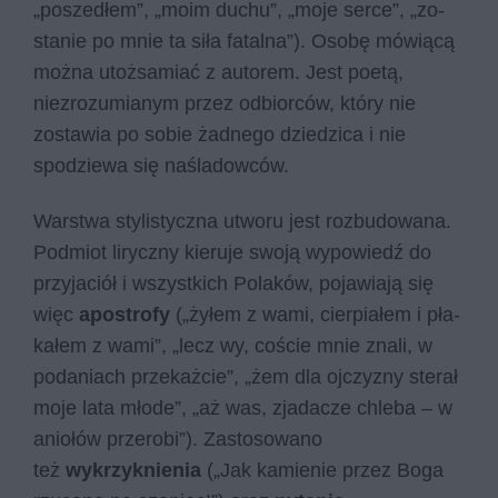
„poszedłem”, „moim du­chu”, „moje ser­ce”, „zo­
sta­nie po mnie ta siła fa­tal­na”). Osobę mówiącą
można utożsamiać z autorem. Jest poetą,
niezrozumianym przez odbiorców, który nie
zostawia po sobie żadnego dziedzica i nie
spodziewa się naśladowców.
Warstwa stylistyczna utworu jest rozbudowana.
Podmiot liryczny kieruje swoją wypowiedź do
przyjaciół i wszystkich Polaków, pojawiają się
więc
apostrofy
(„żyłem z wami, cier­pia­łem i pła­
ka­łem z wami”, „lecz wy, co­ście mnie zna­li, w
po­da­niach prze­każ­cie”, „żem dla oj­czy­zny ste­rał
moje lata mło­de”, „aż was, zja­da­cze chle­ba – w
anio­łów prze­ro­bi”). Zastosowano
też
wykrzyknienia
(„Jak ka­mie­nie przez Boga