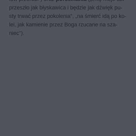
prze­szło jak bły­ska­wi­ca i bę­dzie jak dźwięk pu­
sty trwać przez po­ko­le­nia”, „na śmierć idą po ko­
lei, jak ka­mie­nie przez Boga rzu­ca­ne na sza­
niec”).