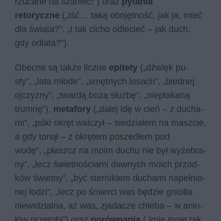
rzu­ca­ne na sza­niec!”) oraz
pytania
retoryczne
(„Iść… taką obo­jęt­ność, jak ja, mieć
dla świa­ta?”, „I tak ci­cho od­le­cieć – jak duch,
gdy od­la­ta?”).
Obecne są także liczne
epitety
(„dźwięk pu­
sty”, „lata mło­de”, „smęt­nych lo­sach”, „bied­nej
oj­czy­zny”, „twar­dą bożą służ­bę”, „nie­pła­ka­ną
trum­nę”),
metafory
(„da­lej idę w cień – z du­cha­
mi”, „póki okręt wal­czył – sie­dzia­łem na masz­cie,
a gdy to­nął – z okrę­tem po­sze­dłem pod
wodę”, „płaszcz na moim du­chu nie był wy­że­bra­
ny”, „lecz świet­no­ścia­mi daw­nych mo­ich przod­
ków świet­ny”, „być ster­ni­kiem du­cha­mi na­peł­nio­
nej ło­dzi”, „lecz po śmier­ci was bę­dzie gnio­tła
nie­wi­dzial­na, aż was, zja­da­cze chle­ba – w anio­
łów prze­ro­bi”) oraz
porównania
(„imię moje tak