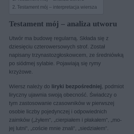
Testament mój – interpretacja wiersza
Testament mój – analiza utworu
Utwór ma budowę regularną. Składa się z
dziesięciu czterowersowych strof. Został
napisany trzynastozgłoskowcem, ze średniówką
po siódmej sylabie. Pojawiają się rymy
krzyżowe.
Wiersz należy do
liryki bezpośredniej
, podmiot
liryczny ujawnia swoją obecność. Świadczy o
tym zastosowanie czasowników w pierwszej
osobie liczby pojedynczej i odpowiednich
zaimków („żyłem”, „cier­pia­łem i pła­ka­łem”, „mo­
jej lut­ni”, „co­ście mnie zna­li”, „sie­dzia­łem”.