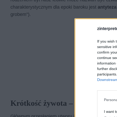
charakterystycznym dla epoki baroku jest
antyteza
grobem”).
zinterpretu
If you wish 
sensitive in
confirm you
continue se
information 
further disc
participants
Downstream 
Persona
Krótkość żywota – interpretacj
I want t
Głównym przesłaniem utworu jest to, że
ludzkie ży