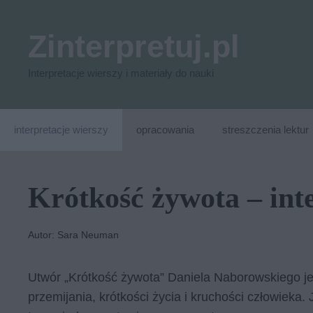
Przejdź
do
Zinterpretuj.pl
treści
Interpretacje wierszy i materiały do nauki
interpretacje wierszy
opracowania
streszczenia lektur
Krótkość żywota – int
Autor: Sara Neuman
Utwór „Krótkość żywota” Daniela Naborowskiego jes
przemijania, krótkości życia i kruchości człowieka