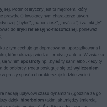
yjnej
. Podmiot liryczny jest tu mędrcem, który
lne prawdy. O inwokacyjnym charakterze utworu
nczej („byłeś”, „nabędziesz”, „myślisz”) i zaimki „ty”.
kować do
liryki refleksyjno-filozoficznej
, ponieważ
ji.
zku z tym cechuje go dopracowana, uporządkowana i
yku, które ukazują wiedzę i erudycję autora. W związku
ą się w nim
apostrofy
np. „byłeś ty sam” albo „kiedy ty
fia do odbiorcy. Poeta posługuje się też
wyliczeniem
re w prosty sposób charakteryzuje ludzkie życie i
óre nadają upływowi czasu dynamizm („godzi­na za go­
ejszy dzięki
hiperbolom
takim jak „mię­dzy śmier­cią,
tą czę­ścią mgnie­nia”. Środkiem artystycznym