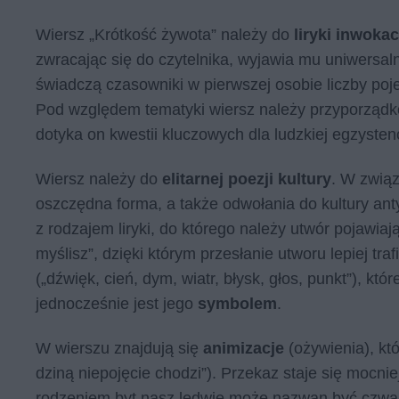
Wiersz „Krótkość żywota” należy do
liryki inwokac
zwracając się do czytelnika, wyjawia mu uniwersa
świadczą czasowniki w pierwszej osobie liczby pojedy
Pod względem tematyki wiersz należy przyporząd
dotyka on kwestii kluczowych dla ludzkiej egzystenc
Wiersz należy do
elitarnej poezji kultury
. W zwią
oszczędna forma, a także odwołania do kultury ant
z rodzajem liryki, do którego należy utwór pojawiaj
myślisz”, dzięki którym przesłanie utworu lepiej tra
(„dźwięk, cień, dym, wiatr, błysk, głos, punkt”), któ
jednocześnie jest jego
symbolem
.
W wierszu znajdują się
animizacje
(ożywienia), kt
dzi­ną nie­po­ję­cie cho­dzi”). Przekaz staje się mocni
rodzeniem byt nasz le­d­wie może na­zwan być czwar