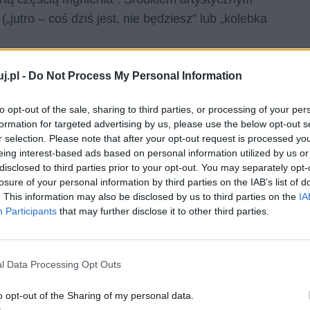
(„jutro – coś dziś jest, nie będziesz” lub „kolebka
j.pl -
Do Not Process My Personal Information
to opt-out of the sale, sharing to third parties, or processing of your per
formation for targeted advertising by us, please use the below opt-out s
r selection. Please note that after your opt-out request is processed y
eing interest-based ads based on personal information utilized by us or
disclosed to third parties prior to your opt-out. You may separately opt-
losure of your personal information by third parties on the IAB’s list of
. This information may also be disclosed by us to third parties on the
IA
Participants
that may further disclose it to other third parties.
l Data Processing Opt Outs
a utworu
o opt-out of the Sharing of my personal data.
cie jest niezwykle krótkie i człowiek szybko je