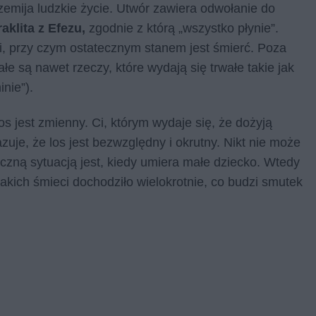
zemija ludzkie życie. Utwór zawiera odwołanie do
aklita z Efezu,
zgodnie z którą „wszystko płynie”.
i, przy czym ostatecznym stanem jest śmierć. Poza
łe są nawet rzeczy, które wydają się trwałe takie jak
nie”).
Los jest zmienny. Ci, którym wydaje się, że dożyją
uje, że los jest bezwzględny i okrutny. Nikt nie może
iczną sytuacją jest, kiedy umiera małe dziecko. Wtedy
takich śmieci dochodziło wielokrotnie, co budzi smutek