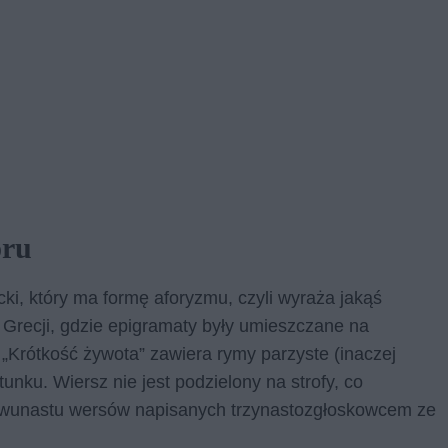
oru
ycki, który ma formę aforyzmu, czyli wyraża jakąś
 Grecji, gdzie epigramaty były umieszczane na
„Krótkość żywota” zawiera rymy parzyste (inaczej
tunku. Wiersz nie jest podzielony na strofy, co
 dwunastu wersów napisanych trzynastozgłoskowcem ze