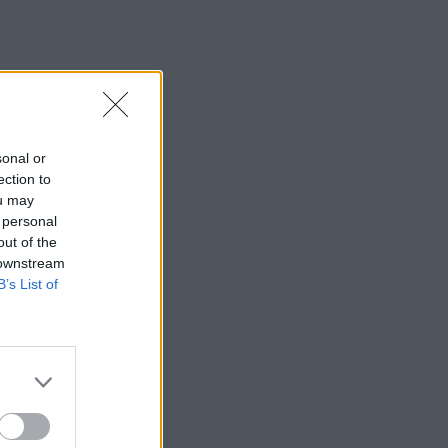
sonal or
ection to
ou may
 personal
out of the
 downstream
B’s List of