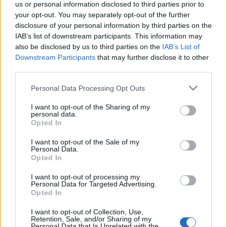
us or personal information disclosed to third parties prior to
są podziwiane przed podmiot liryczny. Wydaje
your opt-out. You may separately opt-out of the further
się, jakby osoba mówiąca w wierszu
pragnęła
disclosure of your personal information by third parties on the
IAB’s list of downstream participants. This information may
uchwycić ulotną chwilę lub malowała obraz
also be disclosed by us to third parties on the
IAB’s List of
słowami
. Wrażenia odbierane różnymi
Downstream Participants
that may further disclose it to other
zmysłami łączą się ze sobą.
third parties.
Personal Data Processing Opt Outs
I want to opt-out of the Sharing of my
personal data.
Opted In
I want to opt-out of the Sale of my
Personal Data.
Opted In
I want to opt-out of processing my
Personal Data for Targeted Advertising.
Opted In
I want to opt-out of Collection, Use,
Retention, Sale, and/or Sharing of my
Personal Data that Is Unrelated with the