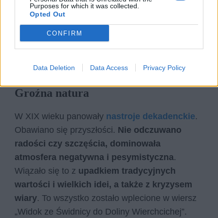
Purposes for which it was collected.
Opted Out
CONFIRM
Data Deletion
Data Access
Privacy Policy
Groźna natura
W XIX wieku panowały
nastroje dekadenckie
.
Obawiano się przyszłości.
Nie odczuwano
radości czy szczęścia, dominowała
atmosfera negatywna i pesymistyczna
.
Wiązało się to z
upadkiem tradycyjnych
wartości i wielkich idei, a także z kryzysem
wiary
. To wszystko zostało wplecione w wiersz
„Widok ze Świdnicy do Doliny Wierchcichej”.