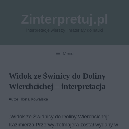
Przejdź
do
Zinterpretuj.pl
treści
Interpretacje wierszy i materiały do nauki
Menu
Widok ze Świnicy do Doliny
Wierchcichej – interpretacja
Autor: Ilona Kowalska
„Widok ze Świdnicy do Doliny Wierchcichej”
Kazimierza Przerwy-Tetmajera został wydany w