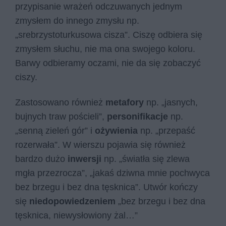
przypisanie wrażeń odczuwanych jednym
zmysłem do innego zmysłu np.
„srebrzystoturkusowa cisza”. Ciszę odbiera się
zmysłem słuchu, nie ma ona swojego koloru.
Barwy odbieramy oczami, nie da się zobaczyć
ciszy.
Zastosowano również
metafory
np. „jasnych,
bujnych traw pościeli”,
personifikacje
np.
„senną zieleń gór” i
ożywienia
np. „przepaść
rozerwała”. W wierszu pojawia się również
bardzo dużo
inwersji
np. „światła się zlewa
mgła przezrocza”, „jakaś dziwna mnie pochwyca
bez brzegu i bez dna tęsknica”. Utwór kończy
się
niedopowiedzeniem
„bez brzegu i bez dna
tęsknica, niewysłowiony żal…”