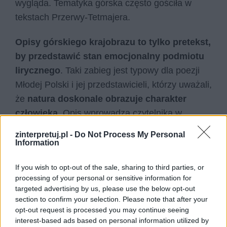
wygląda. Tematyka górska często gościła w
tekstach Przerwy-Tetmajera.
Opisy górskiego krajobrazu to tylko pretekst,
by przedstawić stan emocjonalny podmiotu
lirycznego
. Taki zabieg jest typowy dla poezji
Młodej Polski i jej przedstawicieli, którzy uważali,
że
natura doskonale obrazuje charakter
człowieka
. Opis wprowadza czytelnika w
atmosferę ciszy i spokoju
, jaki panuje w
zinterpretuj.pl -
Do Not Process My Personal
górach. Piesze wędrówki z dala od ludzi są
Information
wytchnieniem od miejskiego zgiełku
.
If you wish to opt-out of the sale, sharing to third parties, or
Przyroda wydaje się być pogrążona we śnie.
processing of your personal or sensitive information for
targeted advertising by us, please use the below opt-out
Natura i jej kolory przeplatają się ze słonecznym
section to confirm your selection. Please note that after your
światłem i blaskiem. Strumyk płynie, lasy się
opt-out request is processed you may continue seeing
interest-based ads based on personal information utilized by
zielenią, łąki kwitną. Błękitne niebo i nagie skały