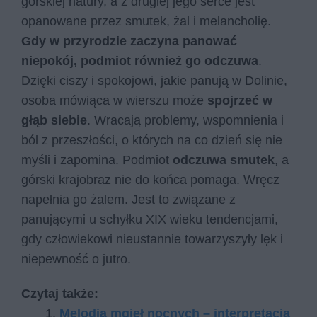
górskiej natury, a z drugiej jego serce jest
opanowane przez smutek, żal i melancholię.
Gdy w przyrodzie zaczyna panować
niepokój, podmiot również go odczuwa
.
Dzięki ciszy i spokojowi, jakie panują w Dolinie,
osoba mówiąca w wierszu może
spojrzeć w
głąb siebie
. Wracają problemy, wspomnienia i
ból z przeszłości, o których na co dzień się nie
myśli i zapomina. Podmiot
odczuwa smutek
, a
górski krajobraz nie do końca pomaga. Wręcz
napełnia go żalem. Jest to związane z
panującymi u schyłku XIX wieku tendencjami,
gdy człowiekowi nieustannie towarzyszyły lęk i
niepewność o jutro.
Czytaj także:
Melodia mgieł nocnych – interpretacja