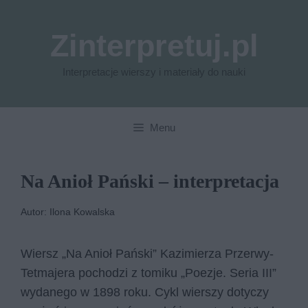
Przejdź
do
Zinterpretuj.pl
treści
Interpretacje wierszy i materiały do nauki
Menu
Na Anioł Pański – interpretacja
Autor: Ilona Kowalska
Wiersz „Na Anioł Pański” Kazimierza Przerwy-
Tetmajera pochodzi z tomiku „Poezje. Seria III”
wydanego w 1898 roku. Cykl wierszy dotyczy