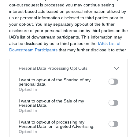
Monotonnie tworzy dźwięk dzwonów i
opt-out request is processed you may continue seeing
interest-based ads based on personal information utilized by
powtarzane słowa modlitwy. Dynamicznie
us or personal information disclosed to third parties prior to
zmienia się krajobraz, ruch mgieł, chmur i dymu.
your opt-out. You may separately opt-out of the further
Podmiot
nie komentuje rzeczywistości
,
disclosure of your personal information by third parties on the
IAB’s list of downstream participants. This information may
jedynie ją obserwuje i opisuje. Nie modli się, a
also be disclosed by us to third parties on the
IAB’s List of
dzwony wywołują w nim raczej dekadenckie
Downstream Participants
that may further disclose it to other
nastroje.
third parties.
Personal Data Processing Opt Outs
I want to opt-out of the Sharing of my
personal data.
Opted In
I want to opt-out of the Sale of my
Personal Data.
Opted In
I want to opt-out of processing my
Personal Data for Targeted Advertising.
Opted In