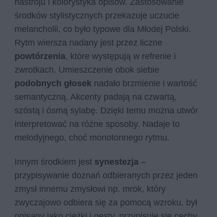
nastroju i kolorystyka opisów. Zastosowanie
środków stylistycznych przekazuje uczucie
melancholii, co było typowe dla Młodej Polski.
Rytm wiersza nadany jest przez liczne
powtórzenia
, które występują w refrenie i
zwrotkach. Umieszczenie obok siebie
podobnych głosek
nadało brzmienie i wartość
semantyczną. Akcenty padają na czwartą,
szóstą i ósmą sylabę. Dzięki temu można utwór
interpretować na różne sposoby. Nadaje to
melodyjnego, choć monotonnego rytmu.
Innym środkiem jest
synestezja
–
przypisywanie doznań odbieranych przez jeden
zmysł innemu zmysłowi np. mrok, który
zwyczajowo odbiera się za pomocą wzroku, był
opisany jako ciężki i gęsty, przypisuje się cechy,