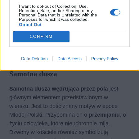
I want to opt-out of Collection, Use,
Retention, Sale, and/or Sharing of my
Personal Data that Is Unrelated with the
Purposes for which it was collected.
Opted Out
CONFIRM
Data Deletion
Data Access
Privacy Policy
Samotna dusza
Samotna dusza wędrująca przez pola
jest
głównym elementem przedstawionym w
wierszu. Jest to dość znany motyw w epoce
Młodej Polski. Przypomina on o
przemijaniu
, o
życiu człowieka, które nieuchronnie mija.
Dzwony w kościele również symbolizują