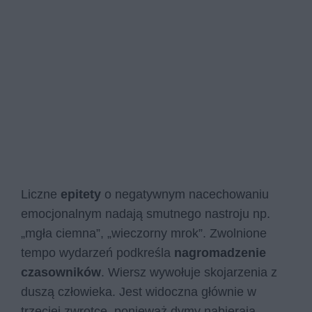
Liczne
epitety
o negatywnym nacechowaniu
emocjonalnym nadają smutnego nastroju np.
„mgła ciemna”, „wieczorny mrok”. Zwolnione
tempo wydarzeń podkreśla
nagromadzenie
czasowników
. Wiersz wywołuje skojarzenia z
duszą człowieka. Jest widoczna głównie w
trzeciej zwrotce, ponieważ dymy nabierają