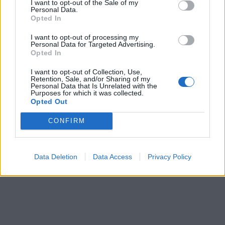
I want to opt-out of the Sale of my
Personal Data.
przekazać swoje przemyślenia kolejnym
Opted In
pokoleniom. Jednak nie udało mu się to, rezultat
I want to opt-out of processing my
nie został osiągnięty. Osoba mówiąca w wierszu
Personal Data for Targeted Advertising.
Opted In
nie chce się ponownie angażować i
wybiera
życie, które jest pozbawione wyższych
I want to opt-out of Collection, Use,
Retention, Sale, and/or Sharing of my
celów
.
Personal Data that Is Unrelated with the
Purposes for which it was collected.
Opted Out
CONFIRM
Data Deletion
Data Access
Privacy Policy