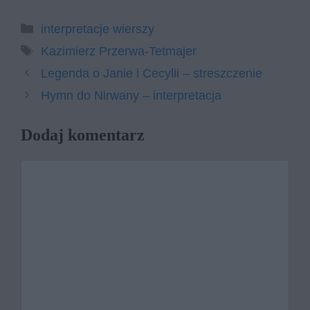
Kategorie
interpretacje wierszy
Tagi
Kazimierz Przerwa-Tetmajer
Legenda o Janie i Cecylii – streszczenie
Hymn do Nirwany – interpretacja
Dodaj komentarz
Komentarz