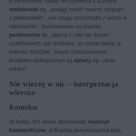
przenośniami, mamy do czynienia z licznymi
metaforami
np. „posągi moich marzeń strącam
z piedestałów”, „nie czując przechodzi z wolna w
nieistnienie”. Zastosowane są również
porównania
np. „depcę z żalu tak dzikim
szaleństwem, jak rzeźbiarz, co chciał zakląć w
marmur Afrodytę”. Innym zastosowanym
środkiem stylistycznym są
epitety
np. „wola
ludzka”.
Nie wierzę w nic – interpretacja
wiersza
Kontekst
W końcu XIX wieku dominowały
nastroje
katastroficzne
, a filozofia pesymistyczna była