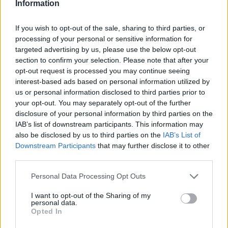
Information
Rola rzeźbiarza
If you wish to opt-out of the sale, sharing to third parties, or
processing of your personal or sensitive information for
W utworze ukazana jest też
postać rzeźbiarza
,
targeted advertising by us, please use the below opt-out
którzy pragnął stworzyć posąg Afrodyty. W
section to confirm your selection. Please note that after your
opt-out request is processed you may continue seeing
trakcie pracy artysta zrozumiał, że n
ie uda mu
interest-based ads based on personal information utilized by
się
uchwycić piękna greckiej bogini. Rzucił więc
us or personal information disclosed to third parties prior to
swoją pracę, zdruzgotany emocjami, jakie nagle
your opt-out. You may separately opt-out of the further
disclosure of your personal information by third parties on the
na niego spadły. Potłukł marmur, podeptał
IAB’s list of downstream participants. This information may
kawałki kamienia. Bolało go to fizycznie, jednak
also be disclosed by us to third parties on the
IAB’s List of
tylko w ten sposób mógł dać upust swojej złości.
Downstream Participants
that may further disclose it to other
third parties.
Popadł w szaleństwo, które spowodowane było
artystyczną porażką. Stracił kontrolę nad sobą,
Personal Data Processing Opt Outs
złościł się i śmiał.
I want to opt-out of the Sharing of my
personal data.
Podmiot liryczny również
wkładał całe serce w
Opted In
realizację swoich ideałów
. Marzył, by