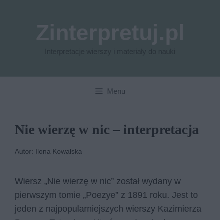
Przejdź
do
Zinterpretuj.pl
treści
Interpretacje wierszy i materiały do nauki
Menu
Nie wierzę w nic – interpretacja
Autor: Ilona Kowalska
Wiersz „Nie wierzę w nic” został wydany w
pierwszym tomie „Poezye” z 1891 roku. Jest to
jeden z najpopularniejszych wierszy Kazimierza