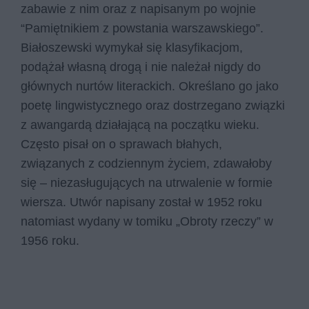
zabawie z nim oraz z napisanym po wojnie
“Pamiętnikiem z powstania warszawskiego”.
Białoszewski wymykał się klasyfikacjom,
podążał własną drogą i nie należał nigdy do
głównych nurtów literackich. Określano go jako
poetę lingwistycznego oraz dostrzegano związki
z awangardą działającą na początku wieku.
Często pisał on o sprawach błahych,
związanych z codziennym życiem, zdawałoby
się – niezasługujących na utrwalenie w formie
wiersza. Utwór napisany został w 1952 roku
natomiast wydany w tomiku „Ob­ro­ty rze­czy” w
1956 roku.