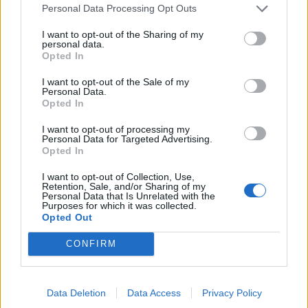
zasadach i ustanawia przedmioty codziennego
Personal Data Processing Opt Outs
użytku w innych kontekstach niż jest to
I want to opt-out of the Sharing of my
powszechnie przyjęte. Jest to niemalże
akt
personal data.
Opted In
kreacji
, nadawanie sakralnego znaczenia
I want to opt-out of the Sale of my
codzienności. Poeta przerzuca także ciężar
Personal Data.
interpretacji codzienności na odbiorcę, zmusza
Opted In
go do wysiłku, do zmiany perspektywy. Udziela
I want to opt-out of processing my
Personal Data for Targeted Advertising.
mu wskazówek, jak odczytywać najbardziej
Opted In
banalne rzeczy i powierza mu zadanie
I want to opt-out of Collection, Use,
odnalezienia piękna tam, gdzie nikt się go nie
Retention, Sale, and/or Sharing of my
Personal Data that Is Unrelated with the
spodziewa
.
Purposes for which it was collected.
Opted Out
Poeta rzuca więc nowe światło i świeże
CONFIRM
spojrzenie na banalne przedmioty codziennego
użytku, nadaje im nowe znaczenie i sensy.
Spotyka się w tym wierszu to co niskie –
Data Deletion
Data Access
Privacy Policy