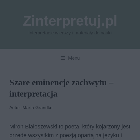
Przejdź
do
Zinterpretuj.pl
treści
Interpretacje wierszy i materiały do nauki
Menu
Szare eminencje zachwytu –
interpretacja
Autor: Marta Grandke
Miron Białoszewski to poeta, który kojarzony jest
przede wszystkim z poezją opartą na języku i