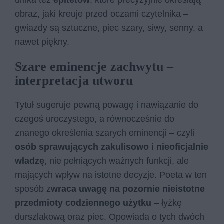
unika też
epitetów
, które precyzyjnie określają
obraz, jaki kreuje przed oczami czytelnika –
gwiazdy są sztuczne, piec szary, siwy, senny, a
nawet piękny.
Szare eminencje zachwytu –
interpretacja utworu
Tytuł sugeruje pewną powagę i nawiązanie do
czegoś uroczystego, a równocześnie do
znanego określenia szarych eminencji – czyli
osób sprawujących zakulisowo i nieoficjalnie
władzę
, nie pełniących ważnych funkcji, ale
mających wpływ na istotne decyzje. Poeta w ten
sposób z
wraca uwagę na pozornie nieistotne
przedmioty codziennego użytku
– łyżkę
durszlakową oraz piec. Opowiada o tych dwóch