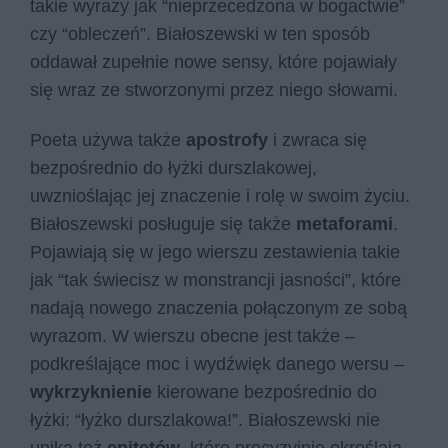
takie wyrazy jak “nieprzecedzona w bogactwie”
czy “obleczeń”. Białoszewski w ten sposób
oddawał zupełnie nowe sensy, które pojawiały
się wraz ze stworzonymi przez niego słowami.
Poeta używa także
apostrofy
i zwraca się
bezpośrednio do łyżki durszlakowej,
uwznioślając jej znaczenie i rolę w swoim życiu.
Białoszewski posługuje się także
metaforami
.
Pojawiają się w jego wierszu zestawienia takie
jak “tak świe­cisz w mon­stran­cji ja­sno­ści”, które
nadają nowego znaczenia połączonym ze sobą
wyrazom. W wierszu obecne jest także –
podkreślające moc i wydźwięk danego wersu –
wykrzyknienie
kierowane bezpośrednio do
łyżki: “łyż­ko dursz­la­ko­wa!”. Białoszewski nie