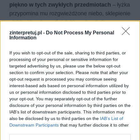
piękno w tych zwykłych przedmiotach
– łyżka
przypomina mu rozgwieżdżone niebo, sklepienie
niebieskie, piec zaś dzięki swoim płytkom
pozwala mu podziwiać grę świateł i odbijające
zinterpretuj.pl -
Do Not Process My Personal
Information
się w nich zachodzące słońce. W ten sposób
podmiot liryczny zwraca uwagę odbiorcy na to,
If you wish to opt-out of the sale, sharing to third parties, or
że wszystko
uzależnione jest od właściwej
processing of your personal or sensitive information for
perspektywy
i to od człowieka zależy, gdzie
targeted advertising by us, please use the below opt-out
section to confirm your selection. Please note that after your
dostrzeże on piękno i coś niezwykłego.
opt-out request is processed you may continue seeing
Codzienność pełna jest niespodziewanych
interest-based ads based on personal information utilized by
uroków, a przy odrobinie wyobraźni nawet łyżka
us or personal information disclosed to third parties prior to
your opt-out. You may separately opt-out of the further
durszlakowa może stać się przedmiotem kultu.
disclosure of your personal information by third parties on the
IAB’s list of downstream participants. This information may
Poeta odnajduje poezję tam, gdzie inni widzą
also be disclosed by us to third parties on the
IAB’s List of
tylko prozę życia
. W ten sposób stwarza on
Downstream Participants
that may further disclose it to other
third parties.
świat na nowo, rozpisuje go na zupełnie innych