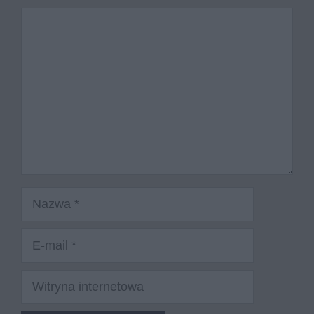
Komentarz
Nazwa
E-
mail
Witryna
internetowa