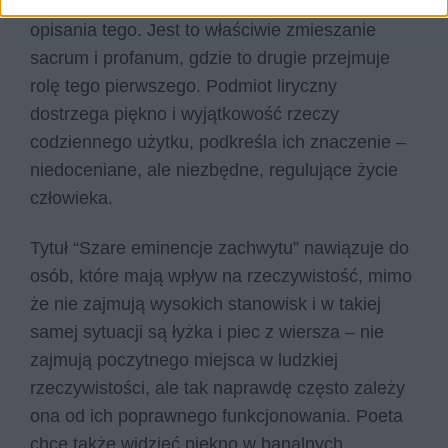
wspomniane przedmioty – z wysoką formą
opisania tego. Jest to właściwie zmieszanie
sacrum i profanum, gdzie to drugie przejmuje
rolę tego pierwszego. Podmiot liryczny
dostrzega piękno i wyjątkowość rzeczy
codziennego użytku, podkreśla ich znaczenie –
niedoceniane, ale niezbędne, regulujące życie
człowieka.
Tytuł “Szare eminencje zachwytu” nawiązuje do
osób, które mają wpływ na rzeczywistość, mimo
że nie zajmują wysokich stanowisk i w takiej
samej sytuacji są łyżka i piec z wiersza – nie
zajmują poczytnego miejsca w ludzkiej
rzeczywistości, ale tak naprawdę często zależy
ona od ich poprawnego funkcjonowania. Poeta
chce także widzieć piękno w banalnych