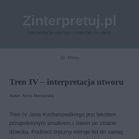
Przejdź
do
Zinterpretuj.pl
treści
Interpretacje wierszy i materiały do nauki
Menu
Tren IV – interpretacja utworu
Autor: Anna Morawska
Tren IV Jana Kochanowskiego jest tekstem
przepełnionym smutkiem i żalem po utracie
dziecka. Podmiot liryczny kieruje list do samej