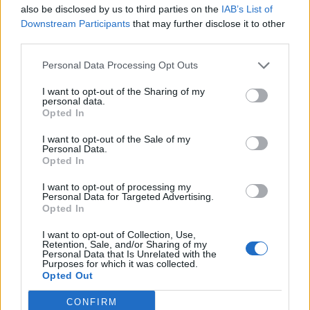
Podmiot zwraca uwagę na to, co utracił wraz z
also be disclosed by us to third parties on the
IAB’s List of
odejściem dziecka. Czuje żal na myśl o
radości,
Downstream Participants
that may further disclose it to other
third parties.
którą utracił i wielu szczęśliwych chwilach z
córką, których już nigdy nie będzie mógł
Personal Data Processing Opt Outs
spędzić
. Wspomina również o Bogu, mówiąc:
I want to opt-out of the Sharing of my
„by był Bóg chciał”, co może również świadczyć
personal data.
Opted In
o
obwinianiu Boga za śmierć członkini rodu.
I want to opt-out of the Sale of my
Personal Data.
Opted In
I want to opt-out of processing my
Personal Data for Targeted Advertising.
Opted In
I want to opt-out of Collection, Use,
Retention, Sale, and/or Sharing of my
Personal Data that Is Unrelated with the
Purposes for which it was collected.
Opted Out
CONFIRM