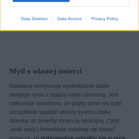
Data Deletion
Data Access
Privacy Policy
Myśl o własnej śmierci
Nadawca kontynuuje wyobrażanie sobie
swojego życia z żyjącą nadal córeczką. Jest
całkowicie świadomy, że gdyby dane mu było
szczęśliwie spędzić własny żywot u boku
dziecka, to zmarłby śmiercią spokojną. Cytat
„wiek swój i Persefonie ostatniej się stawić”
oznacza, że
dobrowolnie oddałby się w ręce