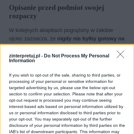
Opisanie przed podmiot swojej
rozpaczy
W kolejnych akapitach pogrążony w żałobie
ojciec zaznacza, że
nigdy nie byłby gotowy na
odejście dziecka
. Mówi, że
niezależnie od
wieku córki, nie pogodziłby się z jej śmiercią
zinterpretuj.pl -
Do Not Process My Personal
Information
i czułby ból oraz żal
. Pomimo tego, że w
kolejnych częściach tekstu żałuje utraconych lat
If you wish to opt-out of the sale, sharing to third parties, or
spędzonych z córką, ma świadomość tego, że
processing of your personal or sensitive information for
targeted advertising by us, please use the below opt-out
żałoba po niej nigdy nie byłaby łatwa. Twierdzi,
section to confirm your selection. Please note that after your
że nie mógłby bardziej cierpieć i tęsknić za
opt-out request is processed you may continue seeing
córką.
interest-based ads based on personal information utilized by
us or personal information disclosed to third parties prior to
your opt-out. You may separately opt-out of the further
Żałowanie utraconych lat
disclosure of your personal information by third parties on the
IAB’s list of downstream participants. This information may