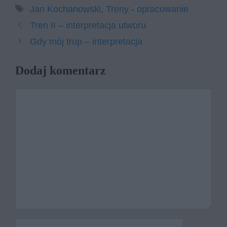
Tagi
Jan Kochanowski
,
Treny - opracowanie
Tren II – interpretacja utworu
Gdy mój trup – interpretacja
Dodaj komentarz
Komentarz
Nazwa