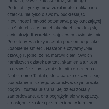
formach, słowo „żałości” oraz „smutnego”.
Podmiot liryczny mówi
zdrobniale
, delikatnie o
dziecku, nie tylko o swoim, podkreślając
niewinność i małość potomstwa przy otaczającej
ich śmierci. W ostatnich akapitach znajdują się
dwie
aluzje literackie
. Najpierw pojawia się imię
Persefony, władczyni świata podziemnego jako
uosobienie śmierci. Następnie czytamy „Nie
dziwuję Nijobie, że na martwe ciała, Swoich
namilszych dziatek patrząc, skamieniała.” Jest
to oczywiście nawiązanie do mitu greckiego o
Niobe, córce Tantala, która bardzo szczyciła się
posiadaniem licznego potomstwa, czym uraziła
bogów i została ukarana. Jej dzieci zostały
zamordowane, a ona pogrążyła się w rozpaczy,
a następnie została przemieniona w kamień.