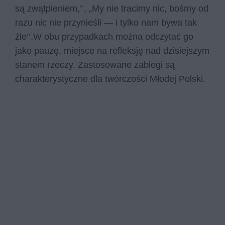
są zwąt­pie­niem,’’, „My nie tra­ci­my nic, bo­śmy od
razu nic nie przy­nie­śli — i tyl­ko nam bywa tak
źle’’.W obu przypadkach można odczytać go
jako pauzę, miejsce na refleksję nad dzisiejszym
stanem rzeczy. Zastosowane zabiegi są
charakterystyczne dla twórczości Młodej Polski.