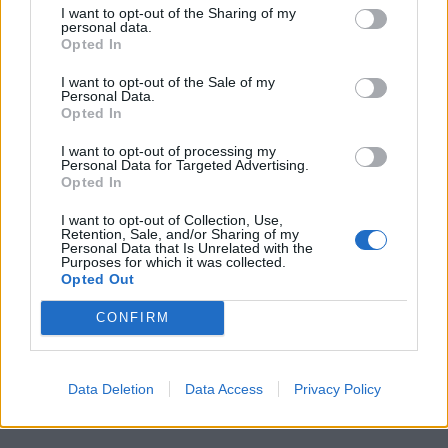
I want to opt-out of the Sharing of my
ciekawość świata czy idealizm. Odbiera się
personal data.
Opted In
wrażenie, iż są pozbawieni jakichkolwiek
wartości.
Nawet w obliczu danych im szans
I want to opt-out of the Sale of my
Personal Data.
nie chcą podjąć wysiłku oraz ryzyka by je
Opted In
wykorzystać co autor podkreśla odwołaniem
I want to opt-out of processing my
się do mitu o Dedalu i Ikarze.
Personal Data for Targeted Advertising.
Opted In
I want to opt-out of Collection, Use,
Retention, Sale, and/or Sharing of my
Personal Data that Is Unrelated with the
Purposes for which it was collected.
Opted Out
CONFIRM
Data Deletion
Data Access
Privacy Policy