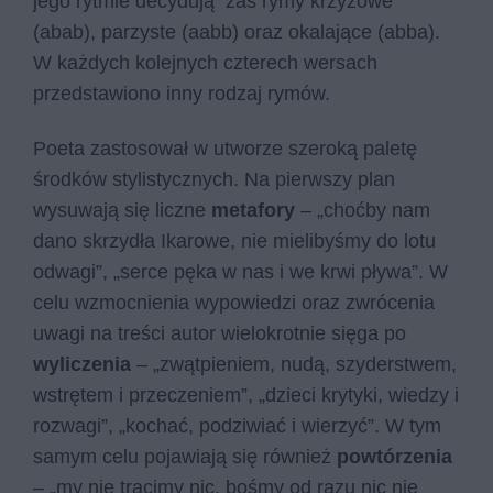
jego rytmie decydują zaś rymy krzyżowe
(abab), parzyste (aabb) oraz okalające (abba).
W każdych kolejnych czterech wersach
przedstawiono inny rodzaj rymów.
Poeta zastosował w utworze szeroką paletę
środków stylistycznych. Na pierwszy plan
wysuwają się liczne
metafory
– „choć­by nam
dano skrzy­dła Ika­ro­we, nie mie­li­by­śmy do lotu
od­wa­gi”, „ser­ce pęka w nas i we krwi pły­wa”. W
celu wzmocnienia wypowiedzi oraz zwrócenia
uwagi na treści autor wielokrotnie sięga po
wyliczenia
– „zwąt­pie­niem, nudą, szy­der­stwem,
wstrę­tem i prze­cze­niem”, „dzie­ci kry­ty­ki, wie­dzy i
roz­wa­gi”, „ko­chać, po­dzi­wiać i wie­rzyć”. W tym
samym celu pojawiają się również
powtórzenia
– „my nie tra­ci­my nic, bo­śmy od razu nic nie