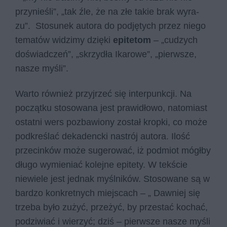
przy­nie­śli”, „tak źle, że na złe ta­kie brak wy­ra­
zu”. Stosunek autora do podjętych przez niego
tematów widzimy dzięki
epitetom
– „cu­dzych
do­świad­czeń”, „skrzy­dła Ika­ro­we”, „pierw­sze,
na­sze my­śli”.
Warto również przyjrzeć się interpunkcji. Na
początku stosowana jest prawidłowo, natomiast
ostatni wers pozbawiony został kropki, co może
podkreślać dekadencki nastrój autora. Ilość
przecinków może sugerować, iż podmiot mógłby
długo wymieniać kolejne epitety. W tekście
niewiele jest jednak myślników. Stosowane są w
bardzo konkretnych miejscach – „ Daw­niej się
trze­ba było zu­żyć, przeżyć, by prze­stać ko­chać,
po­dzi­wiać i wierzyć; dziś – pierw­sze na­sze my­śli