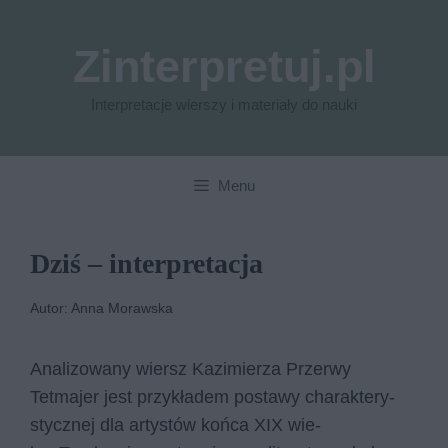
Przejdź
do
Zinterpretuj.pl
treści
Interpretacje wierszy i materiały do nauki
Menu
Dziś – interpretacja
Autor: Anna Morawska
Analizowany wiersz Kazimierza Przerwy
Tetmajer jest przy­kła­dem po­sta­wy cha­rak­te­ry­
stycznej dla ar­ty­stów koń­ca XIX wie­