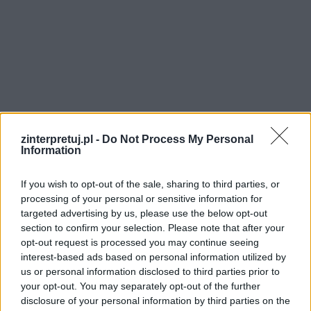
zinterpretuj.pl -
Do Not Process My Personal
Information
If you wish to opt-out of the sale, sharing to third parties, or
Aby świat przestawiony można było sobie
processing of your personal or sensitive information for
wyobrazić i aby był on plastyczny i obrazowy,
targeted advertising by us, please use the below opt-out
poeta wykorzystał
epitety
(
lazurowe tło, błaha
section to confirm your selection. Please note that after your
opt-out request is processed you may continue seeing
miarka, cherubowe skrzydła, ewangeliczna
interest-based ads based on personal information utilized by
łagodność, kościelny próg
) oraz wzmacniające
us or personal information disclosed to third parties prior to
przekaz
porównania
(
i jako pro­rok obu­dzo­ny
your opt-out. You may separately opt-out of the further
disclosure of your personal information by third parties on the
świ­tem, Nie jako rzeź­ba, lecz jak hymn Le­wi­ty
).