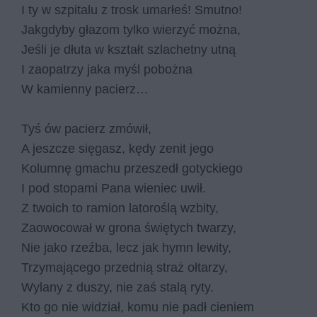
I ty w szpitalu z trosk umarłeś! Smutno!
Jakgdyby głazom tylko wierzyć można,
Jeśli je dłuta w kształt szlachetny utną
I zaopatrzy jaka myśl pobożna
W kamienny pacierz…
Tyś ów pacierz zmówił,
A jeszcze sięgasz, kędy zenit jego
Kolumnę gmachu przeszedł gotyckiego
I pod stopami Pana wieniec uwił.
Z twoich to ramion latoroślą wzbity,
Zaowocował w grona świętych twarzy,
Nie jako rzeźba, lecz jak hymn lewity,
Trzymającego przednią straż ołtarzy,
Wylany z duszy, nie zaś stalą ryty.
Kto go nie widział, komu nie padł cieniem