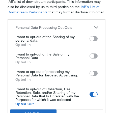
IAB’s list of downstream participants. This information may
W wierszu występują także abstrakcyjne
also be disclosed by us to third parties on the
IAB’s List of
metafory
(
Kto go nie wi­dział, komu nie padł cie­
Downstream Participants
that may further disclose it to other
third parties.
niem na całe ży­cie jako wą­tek ma­rzeń
),
zwiększające wartość artystyczną dzieła.
Personal Data Processing Opt Outs
Adam Krafft – interpretacja
I want to opt-out of the Sharing of my
personal data.
wiersza
Opted In
I want to opt-out of the Sale of my
Podmiot liryczny w wierszu wyraża
Personal Data.
Opted In
ubolewanie
, że wyjątkowa twórczość Adama
Kraffta nigdy nie zyskała należytego uznania.
I want to opt-out of processing my
Personal Data for Targeted Advertising.
Umarł on samotnie i w zapomnieniu, w sposób
Opted In
niegodny wielkiego mistrza, choć powinien
I want to opt-out of Collection, Use,
przecież zapisać się na kartach historii jako
Retention, Sale, and/or Sharing of my
Personal Data that Is Unrelated with the
wielki geniusz. Osoba mówiąca jest tym
Purposes for which it was collected.
Opted Out
oburzona i rozżalona, nie potrafi pojąć, dlaczego