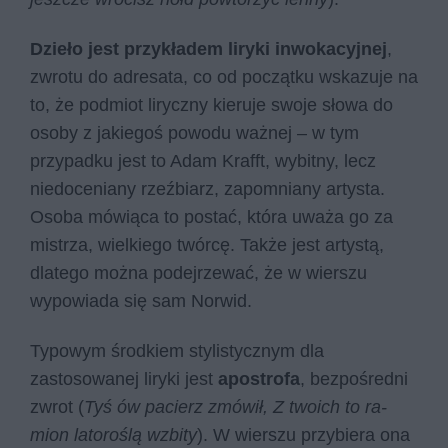
Dzieło jest przykładem liryki inwokacyjnej
,
zwrotu do adresata, co od początku wskazuje na
to, że podmiot liryczny kieruje swoje słowa do
osoby z jakiegoś powodu ważnej – w tym
przypadku jest to Adam Krafft, wybitny, lecz
niedoceniany rzeźbiarz, zapomniany artysta.
Osoba mówiąca to postać, która uważa go za
mistrza, wielkiego twórcę. Także jest artystą,
dlatego można podejrzewać, że w wierszu
wypowiada się sam Norwid.
Typowym środkiem stylistycznym dla
zastosowanej liryki jest
apostrofa
, bezpośredni
zwrot (
Tyś ów pa­cierz zmó­wił, Z two­ich to ra­
mion la­to­ro­ślą wzbi­ty
). W wierszu przybiera ona