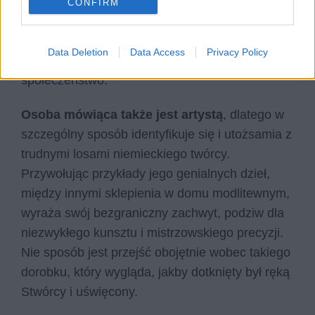
ludzie nie poznali się na jego niespotykanym
CONFIRM
talencie. Uważa, że kamienie, w których rzeźbił
Krafft, chociaż nieożywione, wykazywały się
Data Deletion
Data Access
Privacy Policy
znacznie większą empatią niż ówczesne
społeczeństwo.
Osoba mówiąca także jest artystą
, dlatego w
szczególny sposób identyfikuje się i utożsamia z
trudnymi losami niemieckiego twórcy.
Przywołując przykłady jego genialnych dzieł,
między innymi sklepienia w domu modlitewnym,
wyraża swój bezgraniczny zachwyt, podziw dla
niezwykłego kunsztu i mistrzowskiego precyzji.
Nie sposób jest przejść obojętnie wobec takiego
dorobku, który wygląda, jakby dotknięty był ręką
Stwórcy i uświęcony.