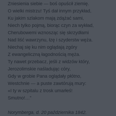
Zniesienia siebie — boś opuścił ziemię.
O wielki mistrzu! Tyś dał innym przykład,
Ku jakim szlakom mają zdążać sami,
Niech tylko pojmą, biorąc czyn za wykład,
Cherubowemi wznosząc się skrzydłami
Nad liść wawrzynu, łzę i szyderstw węża.
Niechaj się ku nim oglądają zgóry
Z ewangeliczną łagodnością męża.
Ty nawet przebacz, jeśli z widzów który,
Jerozolimskie naśladując córy,
Gdy w grobie Pana oglądały płótno,
Westchnie — a puste zawtórują mury:
«I ty w szpitalu z trosk umarłeś!
Smutno!…”
Norymberga, d. 20 października 1842.