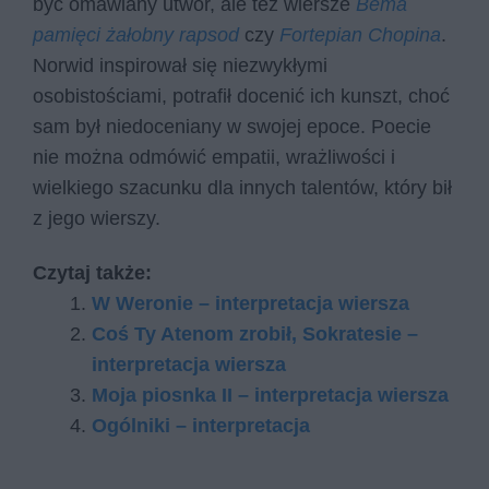
być omawiany utwór, ale też wiersze
Bema
pamięci żałobny rapsod
czy
Fortepian Chopina
.
Norwid inspirował się niezwykłymi
osobistościami, potrafił docenić ich kunszt, choć
sam był niedoceniany w swojej epoce. Poecie
nie można odmówić empatii, wrażliwości i
wielkiego szacunku dla innych talentów, który bił
z jego wierszy.
Czytaj także:
W Weronie – interpretacja wiersza
Coś Ty Atenom zrobił, Sokratesie –
interpretacja wiersza
Moja piosnka II – interpretacja wiersza
Ogólniki – interpretacja