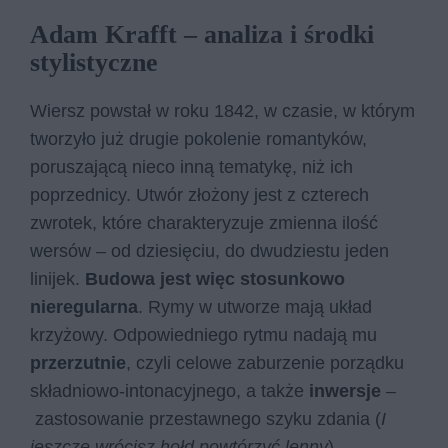
Adam Krafft – analiza i środki
stylistyczne
Wiersz powstał w roku 1842, w czasie, w którym
tworzyło już drugie pokolenie romantyków,
poruszającą nieco inną tematykę, niż ich
poprzednicy. Utwór złożony jest z czterech
zwrotek, które charakteryzuje zmienna ilość
wersów – od dziesięciu, do dwudziestu jeden
linijek.
Budowa jest więc stosunkowo
nieregularna
. Rymy w utworze mają układ
krzyżowy. Odpowiedniego rytmu nadają mu
przerzutnie
, czyli celowe zaburzenie porządku
składniowo-intonacyjnego, a także
inwersje
–
zastosowanie przestawnego szyku zdania (
I
jesz­cze wró­cisz hołd po­wtó­rzyć len­ny
).