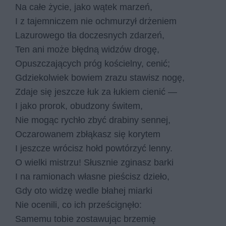
Na całe życie, jako wątek marzeń,
I z tajemniczem nie ochmurzył drżeniem
Lazurowego tła doczesnych zdarzeń,
Ten ani może błędną widzów drogę,
Opuszczających próg kościelny, cenić;
Gdziekolwiek bowiem zrazu stawisz nogę,
Zdaje się jeszcze łuk za łukiem cienić —
I jako prorok, obudzony świtem,
Nie mogąc rychło zbyć drabiny sennej,
Oczarowanem zbłąkasz się korytem
I jeszcze wrócisz hołd powtórzyć lenny.
O wielki mistrzu! Słusznie zginasz barki
I na ramionach własne pieścisz dzieło,
Gdy oto widzę wedle błahej miarki
Nie ocenili, co ich prześcignęło:
Samemu tobie zostawując brzemię