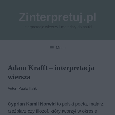
Przejdź
do
Zinterpretuj.pl
treści
Interpretacje wierszy i materiały do nauki
Menu
Adam Krafft – interpretacja
wiersza
Autor: Paula Halik
Cyprian Kamil Norwid
to polski poeta, malarz,
rzeźbiarz czy filozof, który tworzył w okresie