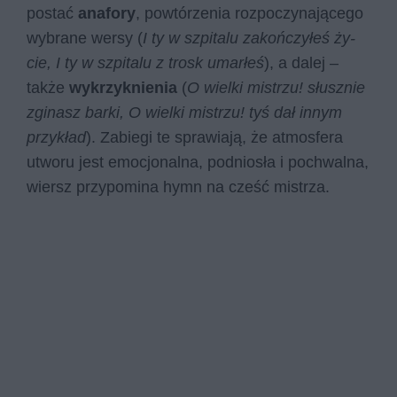
postać
anafory
, powtórzenia rozpoczynającego
wybrane wersy (
I ty w szpi­ta­lu za­koń­czy­łeś ży­
cie, I ty w szpi­ta­lu z trosk umar­łeś
), a dalej –
także
wykrzyknienia
(
O wiel­ki mi­strzu! słusz­nie
zgi­nasz bar­ki, O wiel­ki mi­strzu! tyś dał in­nym
przy­kład
). Zabiegi te sprawiają, że atmosfera
utworu jest emocjonalna, podniosła i pochwalna,
wiersz przypomina hymn na cześć mistrza.