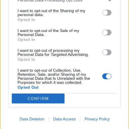
dramatyczne i emocjonalne. Zapatrzenie w życie
I want to opt-out of the Sharing of my
codzienne, próżność, gromadzenie bogactwa,
personal data.
Opted In
zdają się być ucieczką, przed nieuchronnością
końca.
I want to opt-out of the Sale of my
Personal Data.
Opted In
Podmiot liryczny z trwogą uświadamia sobie
I want to opt-out of processing my
bezsens powtarzalnych działań,
Personal Data for Targeted Advertising.
Opted In
umożliwiających przetrwanie śmiertelnego ciała.
Cele jakie sztucznie ustala dla siebie człowiek,
I want to opt-out of Collection, Use,
Retention, Sale, and/or Sharing of my
stają się znieczulającą zasłoną przed ujrzeniem
Personal Data that Is Unrelated with the
Purposes for which it was collected.
prawdy o sobie i świecie.
Zatracenie więzi z
Opted Out
przyrodą skutkuje utratą człowieczeństwa,
CONFIRM
uniemożliwiając rozwój i odczytywanie
znaków płynących od Stworzenia
.
Data Deletion
Data Access
Privacy Policy