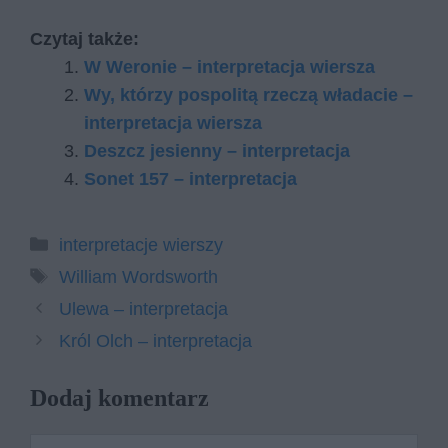
Czytaj także:
W Weronie – interpretacja wiersza
Wy, którzy pospolitą rzeczą władacie –
interpretacja wiersza
Deszcz jesienny – interpretacja
Sonet 157 – interpretacja
Kategorie
interpretacje wierszy
Tagi
William Word­sworth
Ulewa – interpretacja
Król Olch – interpretacja
Dodaj komentarz
Komentarz