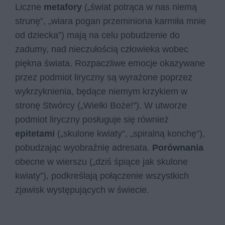
Liczne
metafory
(„świat potrąca w nas niemą
strunę”, „wiara pogan przeminiona karmiła mnie
od dziecka”) mają na celu pobudzenie do
zadumy, nad nieczułością człowieka wobec
piękna świata. Rozpaczliwe emocje okazywane
przez podmiot liryczny są wyrażone poprzez
wykrzyknienia, będące niemym krzykiem w
stronę Stwórcy („Wielki Boże!”). W utworze
podmiot liryczny posługuje się również
epitetami
(„skulone kwiaty”, „spiralną konchę”),
pobudzając wyobraźnię adresata.
Porównania
obecne w wierszu („dziś śpiące jak skulone
kwiaty”), podkreślają połączenie wszystkich
zjawisk występujących w świecie.