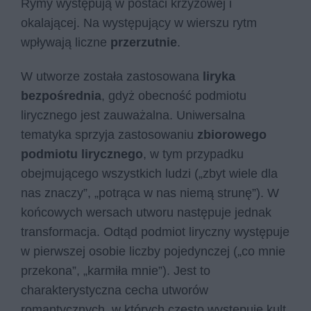
Rymy występują w postaci krzyżowej i
okalającej. Na występujący w wierszu rytm
wpływają liczne
przerzutnie
.
W utworze została zastosowana
liryka
bezpośrednia
, gdyż obecność podmiotu
lirycznego jest zauważalna. Uniwersalna
tematyka sprzyja zastosowaniu
zbiorowego
podmiotu lirycznego
, w tym przypadku
obejmującego wszystkich ludzi („zbyt wiele dla
nas znaczy”, „potrąca w nas niemą strunę”). W
końcowych wersach utworu następuje jednak
transformacja. Odtąd podmiot liryczny występuje
w pierwszej osobie liczby pojedynczej („co mnie
przekona”, „karmiła mnie”). Jest to
charakterystyczna cecha utworów
romantycznych, w których często występuje kult