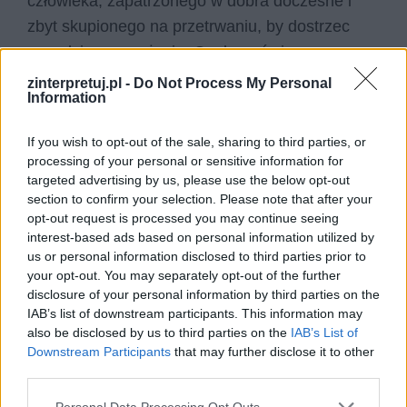
człowieka, zapatrzonego w dobra doczesne i
zbyt skupionego na przetrwaniu, by dostrzec
prawdziwy sens życia. Osoba mówiąca
zauważa, że istotą nieszczęścia ludzi, jest
zinterpretuj.pl -
Do Not Process My Personal
Information
dysharmonia w stosunku do reszty świata.
Codzienna pogoń zdaje się być najważniejsza,
If you wish to opt-out of the sale, sharing to third parties, or
będąc tak naprawdę drogą donikąd. Ludzkość
processing of your personal or sensitive information for
wydaje się obdarta z wrażliwości i zdolności do
targeted advertising by us, please use the below opt-out
section to confirm your selection. Please note that after your
odczuwania duchowej wartości świata. Człowiek
opt-out request is processed you may continue seeing
oduczył się żyć w zgodzie z rytmem przyrody.
interest-based ads based on personal information utilized by
us or personal information disclosed to third parties prior to
W utworze można dostrzec inspiracje biblijnym
your opt-out. You may separately opt-out of the further
disclosure of your personal information by third parties on the
motywem
vanitas
(marność), występującym
IAB’s list of downstream participants. This information may
zazwyczaj w dziełach epoki średniowiecza i
also be disclosed by us to third parties on the
IAB’s List of
baroku. To poczucie kruchości istnienia, tak
Downstream Participants
that may further disclose it to other
third parties.
przygniatające i pesymistyczne, sprawia, że
kolejne wersy utworu, są coraz bardziej
Personal Data Processing Opt Outs