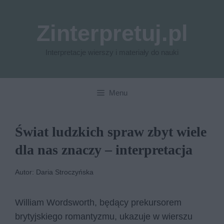
Przejdź
do
Zinterpretuj.pl
treści
Interpretacje wierszy i materiały do nauki
Menu
Świat ludzkich spraw zbyt wiele
dla nas znaczy – interpretacja
Autor: Daria Stroczyńska
William Word­sworth, będący prekursorem
brytyjskiego romantyzmu, ukazuje w wierszu