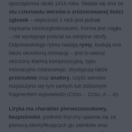
sporządzona około 1415 roku. Składa się ona ze
stu czternastu wersów o zróżnicowanej ilości
zgłosek
– większość z nich jest jednak
napisana ośmiozgłoskowcem. Forma jest ciągła
– nie występuje podział na odrębne strofy.
Odpowiedniego rytmu nadają
rymy
, budują one
także określoną intonację – jest to wiersz
otoczony klamrą kompozycyjną, typu
intonacyjno-zdaniowego. Występują także
przerzutnie
oraz
anafory
, część wersów
rozpoczyna się tym samym lub zbliżonym
fragmentem wypowiedzi (
Czso… Czso, A… A
).
Liryka ma charakter pierwszoosobowy,
bezpośredni
, podmiot liryczny ujawnia się za
pomocą identyfikujących go zaimków oraz