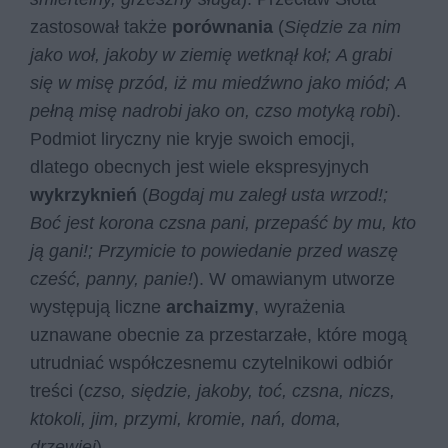
zastosował także
porównania
(
Siędzie za nim
jako woł, jakoby w ziemię wetknął koł; A grabi
się w misę przód, iż mu miedźwno jako miód; A
pełną misę nadrobi jako on, czso motyką robi
).
Podmiot liryczny nie kryje swoich emocji,
dlatego obecnych jest wiele ekspresyjnych
wykrzyknień
(
Bogdaj mu zaległ usta wrzod!;
Boć jest korona czsna pani, przepaść by mu, kto
ją gani!; Przymicie to powiedanie przed waszę
cześć, panny, panie!
). W omawianym utworze
występują liczne
archaizmy
, wyrażenia
uznawane obecnie za przestarzałe, które mogą
utrudniać współczesnemu czytelnikowi odbiór
treści (
czso, siędzie, jakoby, toć, czsna, niczs,
ktokoli, jim, przymi, kromie, nań, doma,
drzewiej
).