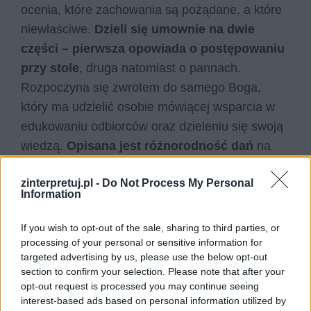
ocenia, które zachowania są pożądane, a które
niewłaściwe.
Dzieli się umownie na dwie
części – pierwsza opowiada o postępowaniu
przy stole
, druga natomiast o pannach.
Rozpoczyna się zwrotem do samego Boga,
który ma udzielić osobie mówiącej wsparcia w
edukowaniu odbiorców oraz dzieleniu się swoją
wiedzą.
Opisana jest różnorodność dań
na
stole, pieczywa, mięsiw oraz innych potraw
zinterpretuj.pl -
Do Not Process My Personal
serwowanych przez szczodrego gospodarza.
Information
Taka wystawna uczta pozwala uczestnikom
odpocząć i oderwać myśli od codziennych
If you wish to opt-out of the sale, sharing to third parties, or
trudności.
processing of your personal or sensitive information for
targeted advertising by us, please use the below opt-out
section to confirm your selection. Please note that after your
Następnie podmiot liryczny opowiada o
opt-out request is processed you may continue seeing
obyczajach panujących przy stole, wiersz jest
interest-based ads based on personal information utilized by