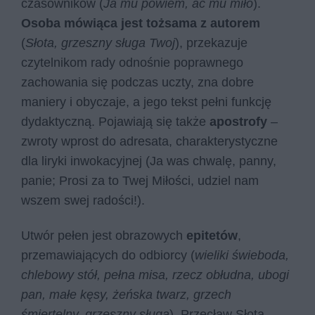
czasowników (
Ja mu powiem, ać mu miło
).
Osoba mówiąca jest tożsama z autorem
(
Słota, grzeszny sługa Twoj
), przekazuje
czytelnikom rady odnośnie poprawnego
zachowania się podczas uczty, zna dobre
maniery i obyczaje, a jego tekst pełni funkcję
dydaktyczną. Pojawiają się także
apostrofy
–
zwroty wprost do adresata, charakterystyczne
dla liryki inwokacyjnej (Ja was chwalę, panny,
panie; Prosi za to Twej Miłości, udziel nam
wszem swej radości!).
Utwór pełen jest obrazowych
epitetów
,
przemawiających do odbiorcy (
wieliki świeboda,
chlebowy stół, pełna misa, rzecz obłudna, ubogi
pan, małe kęsy, żeńska twarz, grzech
śmiertelny, grzeszny sługa
). Przecław Słota