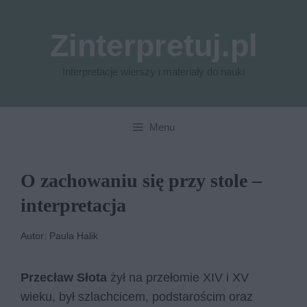
Przejdź
do
Zinterpretuj.pl
treści
Interpretacje wierszy i materiały do nauki
Menu
O zachowaniu się przy stole –
interpretacja
Autor: Paula Halik
Przecław Słota
żył na przełomie XIV i XV
wieku, był szlachcicem, podstarościm oraz