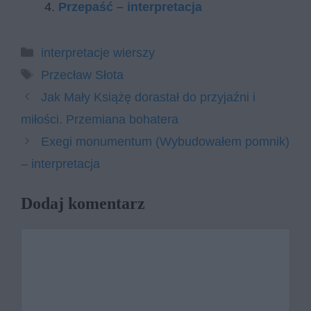
Przepaść – interpretacja
Kategorie
interpretacje wierszy
Tagi
Przecław Słota
Jak Mały Książę dorastał do przyjaźni i
miłości. Przemiana bohatera
Exe­gi mo­nu­men­tum (Wybudowałem pomnik)
– interpretacja
Dodaj komentarz
Komentarz