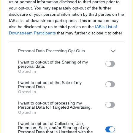
us or personal information disclosed to third parties prior to
swoistym kompendium dobrych manier.
Miejsca
your opt-out. You may separately opt-out of the further
powinny być zajmowane przez gości według
disclosure of your personal information by third parties on the
kryterium godności
. Każdy powinien obmyć
IAB’s list of downstream participants. This information may
also be disclosed by us to third parties on the
IAB’s List of
ręce przed przystąpieniem do posiłku, już w
Downstream Participants
that may further disclose it to other
średniowieczu
zwracało się uwagę na kwestie
third parties.
higieny
. Po dania należy się sięgać spokojnie,
Personal Data Processing Opt Outs
nakładać porcje z umiarem oraz nie przebierać
w kąskach. I
stotne jest powolne spożywanie
I want to opt-out of the Sharing of my
personal data.
dania
, niewielkie kęsy, naganna jest natomiast
Opted In
łapczywość, zachłanność oraz brak
I want to opt-out of the Sale of my
opamiętania.
Personal Data.
Opted In
Drugim ważnym tematem poruszanym przez
I want to opt-out of processing my
Personal Data for Targeted Advertising.
Słotę są damy
. Kobietom należy podczas
Opted In
biesiady
okazywać szczególny szacunek
,
I want to opt-out of Collection, Use,
mężczyźni powinni kierować się rycerskością.
Retention, Sale, and/or Sharing of my
Personal Data that Is Unrelated with the