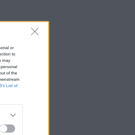
sonal or
ection to
ou may
 personal
out of the
 downstream
B’s List of