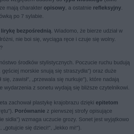
sze mają charakter
opisowy
, a ostatnie
refleksyjny
.
ówką po 7 sylabie.
ą
lirykę bezpośrednią
. Wiadomo, że bierze udział w
óżni, nie boi się, wyciąga ręce i czuje się wolny.
ą?
mnóstwo środków stylistycznych. Poczucie ruchu budują
gęściej morskie snują się straszydła”) oraz duże
 się, zawisł”, „przewala się nurkuje”), które nadają
e wydarzenia z sonetu wydają się bliższe czytelnikowi.
ta zachował plastykę krajobrazu dzięki
epitetom
rętu”).
Porównanie
z pierwszej strofy opisujące
ie sidła”) wzmaga uczucie grozy. Sonet jest wyjątkowo
, „gotujcie się dzieci!”, „lekko mi!”).