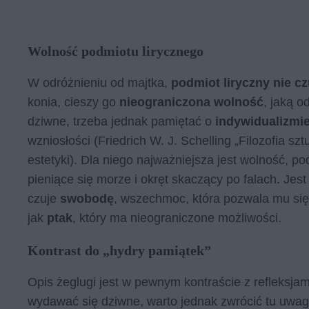
Wolność podmiotu lirycznego
W odróżnieniu od majtka,
podmiot liryczny nie cz
konia, cieszy go
nieograniczona wolność
, jaką 
dziwne, trzeba jednak pamiętać o
indywidualizmi
wzniosłości (Friedrich W. J. Schelling „Filozofia szt
estetyki). Dla niego najważniejsza jest wolność, po
pieniące się morze i okręt skaczący po falach. Jest
czuje
swobodę
, wszechmoc, która pozwala mu się z
jak
ptak
, który ma nieograniczone możliwości.
Kontrast do „hydry pamiątek”
Opis żeglugi jest w pewnym kontraście z refleksj
wydawać się dziwne, warto jednak zwrócić tu uwagę