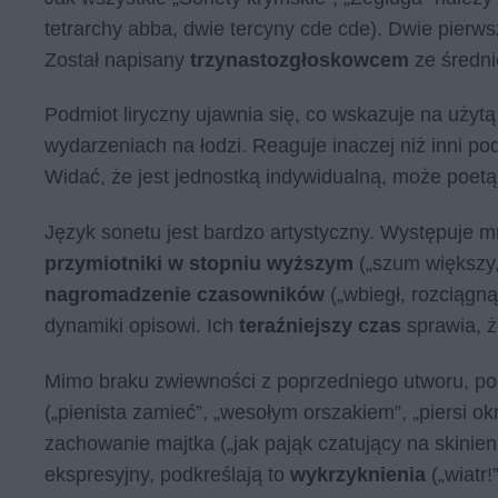
tetrarchy abba, dwie tercyny cde cde). Dwie pierw
Został napisany
trzynastozgłoskowcem
ze średni
Podmiot liryczny ujawnia się, co wskazuje na użyt
wydarzeniach na łodzi. Reaguje inaczej niż inni podr
Widać, że jest jednostką indywidualną, może poet
Język sonetu jest bardzo artystyczny. Występuje 
przymiotniki w
stopniu
wyższym
(„szum większy, 
nagromadzenie czasowników
(„wbiegł, rozciągnął
dynamiki opisowi. Ich
teraźniejszy
czas
sprawia, ż
Mimo braku zwiewności z poprzedniego utworu, poe
(„pienista zamieć”, „wesołym orszakiem”, „piersi ok
zachowanie majtka („jak pająk czatujący na skinien
ekspresyjny, podkreślają to
wykrzyknienia
(„wiatr!”