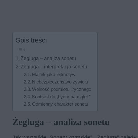
Spis treści
Żegluga – analiza sonetu
Żegluga – interpretacja sonetu
Majtek jako lejtmotyw
Niebezpieczeństwo żywiołu
Wolność podmiotu lirycznego
Kontrast do „hydry pamiątek”
Odmienny charakter sonetu
Żegluga – analiza sonetu
Jak wszystkie „Sonety krymskie”, „Żegluga” nale