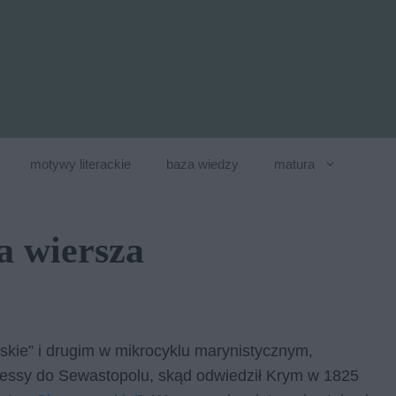
motywy literackie
baza wiedzy
matura
a wiersza
mskie” i drugim w mikrocyklu marynistycznym,
essy do Sewastopolu, skąd odwiedził Krym w 1825