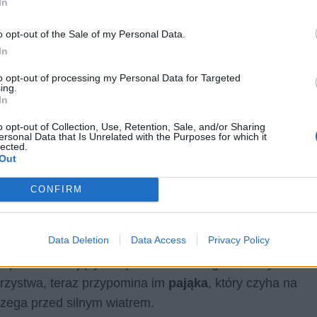
In
o opt-out of the Sale of my Personal Data.
In
suje
statek
, na którym płynie wraz z
towarzyszami
cą zadbać o bezpieczeństwo pasażerów w czasie
to opt-out of processing my Personal Data for Targeted
ing.
wiącej w wierszu skojarzenie z
dzikim koniem
, który
In
nuje do
ptaka
, który chce uwolnić się z uwięzi. Sytuacja
o opt-out of Collection, Use, Retention, Sale, and/or Sharing
ersonal Data that Is Unrelated with the Purposes for which it
isu z „Ciszy morskiej”. Wiatr przybiera na sile,
lected.
ny
dzięki czasownikom, buduje to dodatkowe wrażenie
Out
CONFIRM
Data Deletion
Data Access
Privacy Policy
 w poprzednim sonecie był źródłem zabawy
a przed zbliżającym się sztormem. Żeglarz, który
rzystwa, teraz przypomina im
pająka
, który czyha na
trzega przed silnym wiatrem.