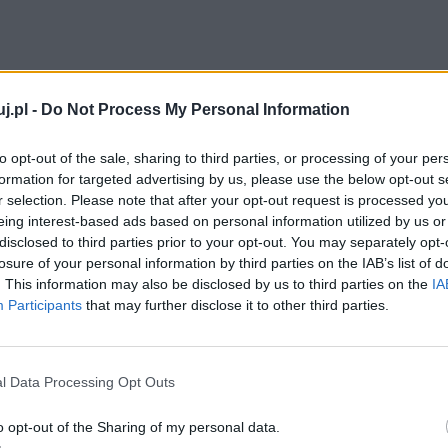
j.pl -
Do Not Process My Personal Information
to opt-out of the sale, sharing to third parties, or processing of your per
formation for targeted advertising by us, please use the below opt-out s
r selection. Please note that after your opt-out request is processed y
eing interest-based ads based on personal information utilized by us or
disclosed to third parties prior to your opt-out. You may separately opt-
losure of your personal information by third parties on the IAB’s list of
. This information may also be disclosed by us to third parties on the
IA
Participants
that may further disclose it to other third parties.
st użyta
instrumentacja głoskowa
(świetnie widoczna
lega na nagromadzeniu wyrazów zawierających głoski
i) imitują dźwięk szumiącego morza (szum, gęściej,
l Data Processing Opt Outs
d.). Ten środek nie zyskał jednak dużej popularności,
o opt-out of the Sharing of my personal data.