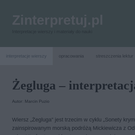
Przejdź
do
Zinterpretuj.pl
treści
Interpretacje wierszy i materiały do nauki
interpretacje wierszy
opracowania
streszczenia lektur
Żegluga – interpretacj
Autor: Marcin Puzio
Wiersz „Żegluga” jest trzecim w cyklu „Sonety kry
zainspirowanym morską podróżą Mickiewicza z Od