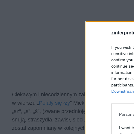
zinterpretu
If you wish 
sensitive in
confirm you
continue se
information 
further disc
participants
Downstream 
Ciekawym i niecodziennym zabiegiem literackim je
w wierszu „
Polały się łzy
” Mickiewicza”), która po
„sz”, „s”, „ś”, (zwane przedniojęzykowo-dziąsłowym
Persona
snują, straszydła, zawisł, sieci, skinienie, sidła it
został zapomniany w kolejnych epokach.
I want t