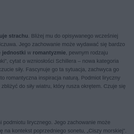
uje strachu
. Bliżej mu do opisywanego wcześniej
odczuwa. Jego zachowanie może wydawać się bardzo
e
jednostki
w
romantyzmie
, pewnym rodzaju
uki”, cytat o wzniosłości Schillera – nowa kategoria
czucie siły. Fascynuje go ta sytuacja, zachwyca go
 to romantyczna inspiracja naturą. Podmiot liryczny
bliżyć do siły wiatru, który rusza okrętem. Czuje się
ami podmiotu lirycznego. Jego zachowanie może
 na kontekst poprzedniego sonetu, „Ciszy morskiej”.