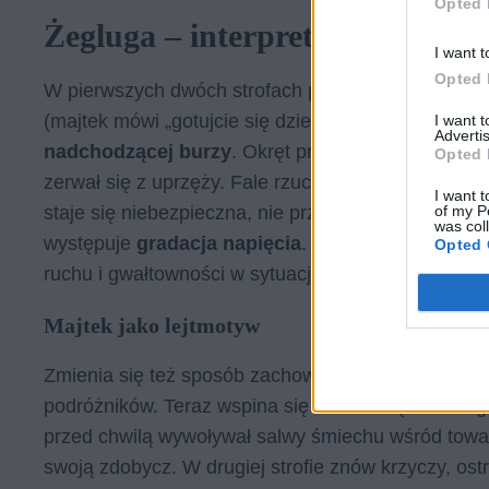
Opted 
Żegluga – interpretacja sonetu
I want t
Opted 
W pierwszych dwóch strofach podmiot liryczny opi
(majtek mówi „gotujcie się dzieci!”). Żeglarze ch
I want 
Advertis
nadchodzącej burzy
. Okręt przywołuje osobie mó
Opted 
zerwał się z uprzęży. Fale rzucają łódką, co porów
I want t
of my P
staje się niebezpieczna, nie przypomina w niczym op
was col
występuje
gradacja napięcia
. Opis jest
dynamicz
Opted 
ruchu i gwałtowności w sytuacji lirycznej.
Majtek jako lejtmotyw
Zmienia się też sposób zachowania
majtka
, który
podróżników. Teraz wspina się na drabinę i ostrzeg
przed chwilą wywoływał salwy śmiechu wśród towa
swoją zdobycz. W drugiej strofie znów krzyczy, os