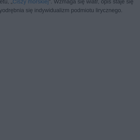
tu, „
Ciszy morskiej
”. Wzmaga się wiatr, opis staje się
wyodrębnia się indywidualizm podmiotu lirycznego.