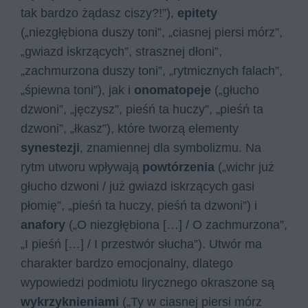
tak bardzo żądasz ciszy?!”),
epitety
(„niezgłębiona duszy toni”, „ciasnej piersi mórz”,
„gwiazd iskrzących”, strasznej dłoni”,
„zachmurzona duszy toni”, „rytmicznych falach”,
„śpiewna toni”), jak i
onomatopeje
(„głucho
dzwoni”, „jęczysz”, pieśń ta huczy”, „pieśń ta
dzwoni”, „łkasz”), które tworzą elementy
synestezji
, znamiennej dla symbolizmu. Na
rytm utworu wpływają
powtórzenia
(„wichr już
głucho dzwoni / już gwiazd iskrzących gasi
płomię”, „pieśń ta huczy, pieśń ta dzwoni”) i
anafory
(„O niezgłębiona […] / O zachmurzona”,
„I pieśń […] / I przestwór słucha”). Utwór ma
charakter bardzo emocjonalny, dlatego
wypowiedzi podmiotu lirycznego okraszone są
wykrzyknieniami
(„Ty w ciasnej piersi mórz