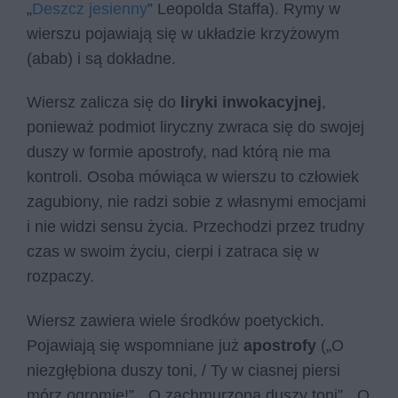
„
Deszcz jesienny
” Leopolda Staffa). Rymy w
wierszu pojawiają się w układzie krzyżowym
(abab) i są dokładne.
Wiersz zalicza się do
liryki inwokacyjnej
,
ponieważ podmiot liryczny zwraca się do swojej
duszy w formie apostrofy, nad którą nie ma
kontroli. Osoba mówiąca w wierszu to człowiek
zagubiony, nie radzi sobie z własnymi emocjami
i nie widzi sensu życia. Przechodzi przez trudny
czas w swoim życiu, cierpi i zatraca się w
rozpaczy.
Wiersz zawiera wiele środków poetyckich.
Pojawiają się wspomniane już
apostrofy
(„O
niezgłębiona duszy toni, / Ty w ciasnej piersi
mórz ogromie!”, „O zachmurzona duszy toni”, „O