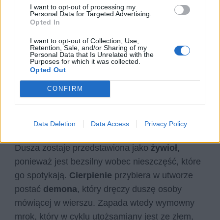
I want to opt-out of processing my
ojczyzną
, zmuszony do emigrowania z kraju,
u
Personal Data for Targeted Advertising.
Opted In
Kasprowicza zaś męczy się przez własną
duszę i problemy natury emocjonalnej
. Ze
I want to opt-out of Collection, Use,
Retention, Sale, and/or Sharing of my
względu zwraca się do niej w utworze, odnosi
Personal Data that Is Unrelated with the
Purposes for which it was collected.
wrażenie, że staje się jej
więźniem
, czuje się w
Opted Out
niej zagubiony. Porównuje ją do wielkiego
CONFIRM
morza, choć kontrastowo mieści się w ciasnej,
ludzkiej piersi. Ma to ukazać skomplikowaną
naturę psychiki człowieka.
Data Deletion
Data Access
Privacy Policy
Dusza zostaje przedstawiona jako
żywioł
,
ponieważ jest bezsilny wobec nieszczęść, które
go spotykają.
Cierpienie
przybiera w utworze
postać
demona
, który dręczy duszę osoby
mówiącej w wierszu. Zapada wtedy wymowny
mrok, który w cyklu utożsamiany jest ze złem,