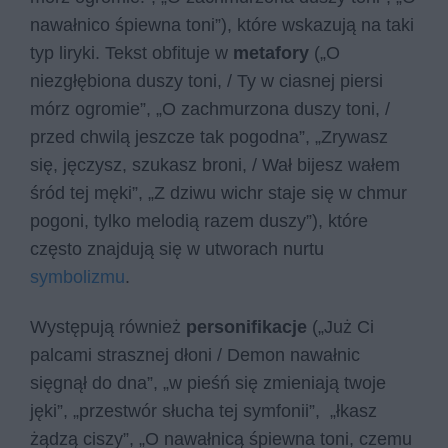
nawałnico śpiewna toni”), które wskazują na taki
typ liryki. Tekst obfituje w
metafory
(„O
niezgłębiona duszy toni, / Ty w ciasnej piersi
mórz ogromie”, „O zachmurzona duszy toni, /
przed chwilą jeszcze tak pogodna”, „Zrywasz
się, jęczysz, szukasz broni, / Wał bijesz wałem
śród tej męki”, „Z dziwu wichr staje się w chmur
pogoni, tylko melodią razem duszy”), które
często znajdują się w utworach nurtu
symbolizmu
.
Występują również
personifikacje
(„Już Ci
palcami strasznej dłoni / Demon nawałnic
sięgnął do dna”, „w pieśń się zmieniają twoje
jęki”, „przestwór słucha tej symfonii”, „łkasz
żądzą ciszy”, „O nawałnicą śpiewna toni, czemu