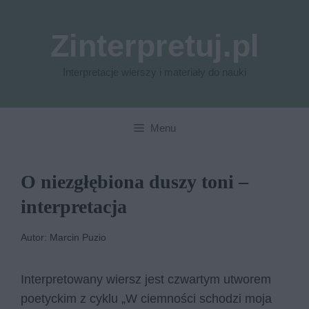
Przejdź
do
Zinterpretuj.pl
treści
Interpretacje wierszy i materiały do nauki
Menu
O niezgłębiona duszy toni –
interpretacja
Autor: Marcin Puzio
Interpretowany wiersz jest czwartym utworem
poetyckim z cyklu „W ciemności schodzi moja