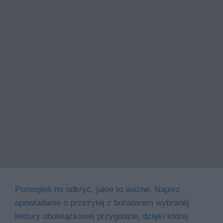
Pomogłeś mi odkryć, jakie to ważne. Napisz
opowiadanie o przeżytej z bohaterem wybranej
lektury obowiązkowej przygodzie, dzięki której