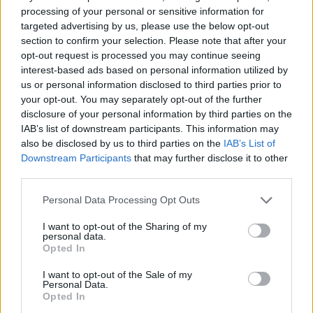
Był on popularny w poprzedniej „epoce uczuć”
processing of your personal or sensitive information for
(odwołując się do sinusoidy prof.
targeted advertising by us, please use the below opt-out
section to confirm your selection. Please note that after your
Krzyżanowskiego), czyli romantyzmie. Adam
opt-out request is processed you may continue seeing
Mickiewicz w zbiorze „
Sonetów krymskich
”
interest-based ads based on personal information utilized by
chętnie korzystał z tego toposu do ukazania
us or personal information disclosed to third parties prior to
your opt-out. You may separately opt-out of the further
zmiennych emocji ludzkich oraz indywiduum
disclosure of your personal information by third parties on the
jednostki-wieszcza. Natura w „O niezgłębiona
IAB’s list of downstream participants. This information may
duszy toni” ma oddać
naturę niepokoju i
also be disclosed by us to third parties on the
IAB’s List of
Downstream Participants
that may further disclose it to other
zagrożenia
, która
towarzyszy podmiotowi
third parties.
lirycznemu
.
Personal Data Processing Opt Outs
Burza na morzu jest tu symbolem zagubienia,
I want to opt-out of the Sharing of my
rozdarcia wewnętrznego, podobnie jak
personal data.
Opted In
romantyczny wieszcz, który przedstawiał w cyklu
życie samotnego poety pielgrzyma. Ich
I want to opt-out of the Sale of my
Personal Data.
cierpienie wynika jednak z różnych przyczyn;
Opted In
bohater mickiewiczowski cierpi z tęsknoty za