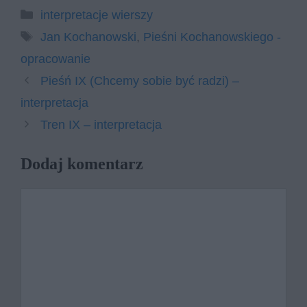
Kategorie
interpretacje wierszy
Tagi
Jan Kochanowski
,
Pieśni Kochanowskiego -
opracowanie
Pieśń IX (Chcemy sobie być radzi) –
interpretacja
Tren IX – interpretacja
Dodaj komentarz
Komentarz