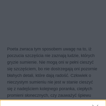
Poeta zwraca tym sposobem uwagę na to, iż
poczucia szczęścia nie zaznają ludzie, których
gryzie sumienie. Nie mogą oni w pełni cieszyć
się szczęściem, bo nie dostrzegają oni pozornie
błahych detali, które dają radość. Człowiek o
nieczystym sumieniu nie jest w stanie cieszyć
się z nadejściem kolejnego poranka, ciepłych
promieni słonecznych, czy zauważyć śpiewu
ptaków.
Stwierdzenie: „Ale kogo gryzie