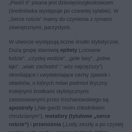
„Pieśń II” pisana jest dziesięciozgłoskowcem
(średniówka występuje po czwartej sylabie). W
„Serce roście” mamy do czynienia z rymami
zewnętrznymi, parzystymi.
W utworze występują liczne środki stylistyczne.
Dużą grupę stanowią
epitety
(„ciosane
łodzie”, „czystej wodzie”, „gołe lasy”, „polne
łąki”, „wiatr zachodni”,” wóz najcięższy”)
określające i uwydatniające cechy zjawisk i
obiektów, o których mówi podmiot liryczny.
Kolejnymi środkami stylistycznymi
zastosowanymi przez Kochanowskiego są:
apostrofy
(„Nie gardź moim chłodnikiem
chruścianym”),
metafory (tytułowe „serce
roście”)
i
przenośnia
(„Lody zeszły a po czystej