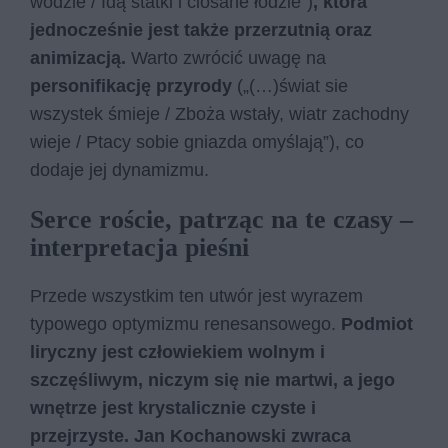
wodzie / Idą statki i ciosane łodzie”)
, która
jednocześnie jest także przerzutnią oraz
animizacją.
Warto zwrócić uwagę na
personifikację przyrody
(„(…)świat sie
wszystek śmieje / Zboża wstały, wiatr zachodny
wieje / Ptacy sobie gniazda omyślają”), co
dodaje jej dynamizmu.
Serce roście, patrząc na te czasy –
interpretacja pieśni
Przede wszystkim ten utwór jest wyrazem
typowego optymizmu renesansowego.
Podmiot
liryczny jest człowiekiem wolnym i
szczęśliwym, niczym się nie martwi, a jego
wnętrze jest krystalicznie czyste i
przejrzyste. Jan Kochanowski zwraca