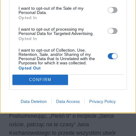
zaprezentowana w „Pieśni II” jest bardzo
I want to opt-out of the Sale of my
harmonijna, w pewnym sensie ma ona
Personal Data.
Opted In
odwzorowanie w dynamice i uporządkowaniu
ludzkiej moralności i życia człowieka.
Jan
I want to opt-out of processing my
Personal Data for Targeted Advertising.
Kochanowski bardzo często w swojej twórczości
Opted In
używał przyrody jako metafory ludzkiej
I want to opt-out of Collection, Use,
egzystencji, nierzadko dokonywał ich
Retention, Sale, and/or Sharing of my
Personal Data that Is Unrelated with the
porównania. Natura dla poety była źródłem
Purposes for which it was collected.
Opted Out
nadziei i radości dla człowieka. Utwór „Serce
roście” najprawdopodobniej został napisany
CONFIRM
właśnie wiosną.
Podsumowanie
Data Deletion
Data Access
Privacy Policy
Podsumowując, „Pieśń II” o incipicie „Serce
roście, patrząc na te czasy” Jana
Kochanowskiego to przede wszystkim utwór