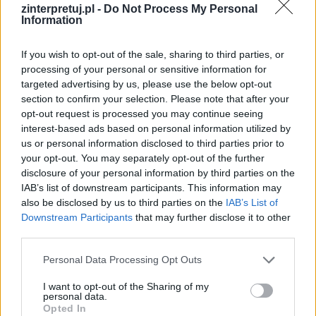
mól zakryty, / Nie idzie mu w smak obiad
zinterpretuj.pl -
Do Not Process My Personal
Information
obfity” stanowi swojego rodzaju dowód na
to, że ludzie mający nieczyste sumienie nie
If you wish to opt-out of the sale, sharing to third parties, or
dostrzegają wszystkich małych darów, które
processing of your personal or sensitive information for
targeted advertising by us, please use the below opt-out
ludzkość otrzymuje od natury każdego dnia.
section to confirm your selection. Please note that after your
Kolejnym fragmentem potwierdzającym tę tezę
opt-out request is processed you may continue seeing
jest: „człowiek sumienia całego (…) czuje
interest-based ads based on personal information utilized by
us or personal information disclosed to third parties prior to
się prawie na swobodzie”. Osoby czujące w
your opt-out. You may separately opt-out of the further
swoim wnętrzu spokój, mogą czuć się w pełni
disclosure of your personal information by third parties on the
niezależne i wolne, bez ciążącego im ciężaru.
IAB’s list of downstream participants. This information may
also be disclosed by us to third parties on the
IAB’s List of
Downstream Participants
that may further disclose it to other
Człowiek „którego mól gryzie zakryty” to
third parties.
osoba mająca na sumieniu złe czyny.
Wcześniejsze grzechy zamykają go na
Personal Data Processing Opt Outs
możliwość podziwiania piękna świata, w
I want to opt-out of the Sharing of my
personal data.
którym się znajduje. Przyroda
Opted In