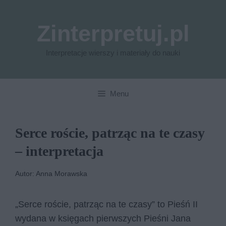
Przejdź
do
Zinterpretuj.pl
treści
Interpretacje wierszy i materiały do nauki
Menu
Serce roście, patrząc na te czasy
– interpretacja
Autor: Anna Morawska
„Serce roście, patrząc na te czasy” to Pieśń II
wydana w księgach pierwszych Pieśni Jana