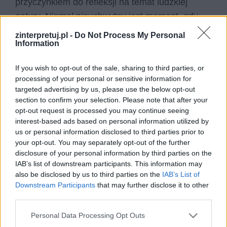
przyczynkiem do refleksji na temat ludzkiej
natury. Niemal nieuchwytny jest moment, gdy
emocje sportowca stają się refleksją filozoficzną,
zinterpretuj.pl -
Do Not Process My Personal
Information
dzieje się to bardzo płynnie w tekście.
If you wish to opt-out of the sale, sharing to third parties, or
W ostatniej strofie podmiot porównuje się wręcz
processing of your personal or sensitive information for
do herosa – jest to nawiązanie do mitologii
targeted advertising by us, please use the below opt-out
greckiej. Sportowiec czuje się więc niemal
section to confirm your selection. Please note that after your
opt-out request is processed you may continue seeing
wybrany przez bogów, jego rzut już dawno
interest-based ads based on personal information utilized by
przekroczył najśmielsze oczekiwania oraz
us or personal information disclosed to third parties prior to
założone bariery.
Pokonał swoje własne
your opt-out. You may separately opt-out of the further
disclosure of your personal information by third parties on the
ograniczenia i stał się czymś więcej
. Może
IAB’s list of downstream participants. This information may
być więc metaforą działań ludzkich,
also be disclosed by us to third parties on the
IAB’s List of
przekraczania własnych granic i sięgania wciąż
Downstream Participants
that may further disclose it to other
third parties.
po więcej. Sportowa tematyka dobrze wpisuje
się w tego typu refleksje, dotyczące działania i
Personal Data Processing Opt Outs
ruchu. Odczytywać je można jako
wezwanie do