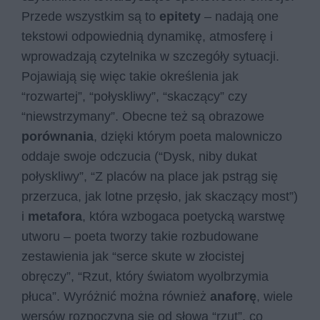
Przede wszystkim są to
epitety
– nadają one
tekstowi odpowiednią dynamikę, atmosferę i
wprowadzają czytelnika w szczegóły sytuacji.
Pojawiają się więc takie określenia jak
“rozwartej”, “połyskliwy”, “skaczący” czy
“niewstrzymany”. Obecne też są obrazowe
porównania
, dzięki którym poeta malowniczo
oddaje swoje odczucia (“Dysk, niby dukat
połyskliwy”, “Z placów na place jak pstrąg się
przerzuca, jak lotne przęsło, jak skaczący most”)
i
metafora
, która wzbogaca poetycką warstwę
utworu – poeta tworzy takie rozbudowane
zestawienia jak “serce skute w złocistej
obręczy”, “Rzut, który światom wyolbrzymia
płuca”. Wyróżnić można również
anaforę
, wiele
wersów rozpoczyna się od słowa “rzut”, co