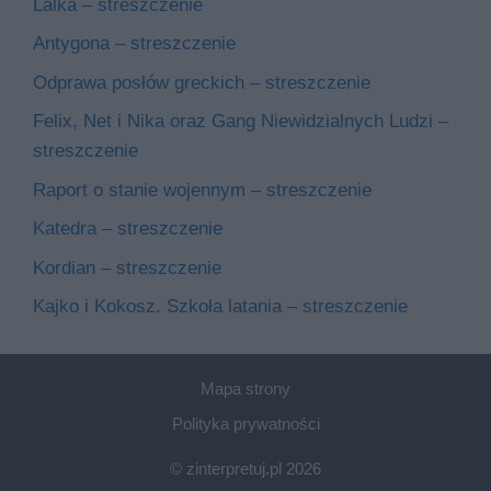
Lalka – streszczenie
Antygona – streszczenie
Odprawa posłów greckich – streszczenie
Felix, Net i Nika oraz Gang Niewidzialnych Ludzi –
streszczenie
Raport o stanie wojennym – streszczenie
Katedra – streszczenie
Kordian – streszczenie
Kajko i Kokosz. Szkoła latania – streszczenie
Mapa strony
Polityka prywatności
© zinterpretuj.pl 2026