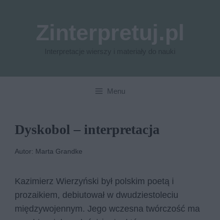
Przejdź
do
Zinterpretuj.pl
treści
Interpretacje wierszy i materiały do nauki
Menu
Dyskobol – interpretacja
Autor: Marta Grandke
Kazimierz Wierzyński był polskim poetą i
prozaikiem, debiutował w dwudziestoleciu
międzywojennym. Jego wczesna twórczość ma