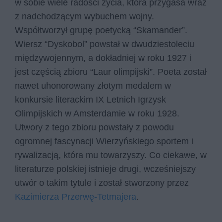
w sobie wiele radości życia, która przygasa wraz
z nadchodzącym wybuchem wojny.
Współtworzył grupę poetycką “Skamander”.
Wiersz “Dyskobol” powstał w dwudziestoleciu
międzywojennym, a dokładniej w roku 1927 i
jest częścią zbioru “Laur olimpijski”. Poeta został
nawet uhonorowany złotym medalem w
konkursie literackim IX Letnich Igrzysk
Olimpijskich w Amsterdamie w roku 1928.
Utwory z tego zbioru powstały z powodu
ogromnej fascynacji Wierzyńskiego sportem i
rywalizacją, która mu towarzyszy. Co ciekawe, w
literaturze polskiej istnieje drugi, wcześniejszy
utwór o takim tytule i został stworzony przez
Kazimierza Przerwę-Tetmajera
.