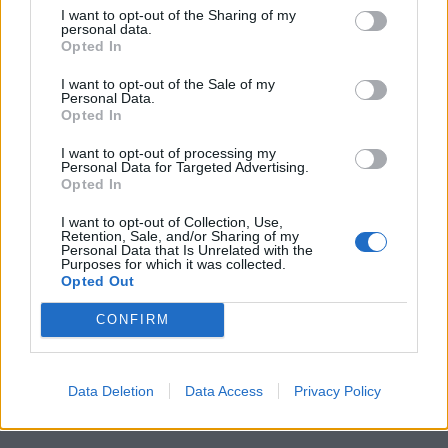
I want to opt-out of the Sharing of my
rozwoju, unikania stagnacji i chęć ciągłego
personal data.
Opted In
ulepszania
i odkrywania samego siebie.
I want to opt-out of the Sale of my
Personal Data.
Tak jak sportowiec nieustannie trenuje, by
Opted In
poprawić swoje wyniki, tak człowiek w
I want to opt-out of processing my
codziennym życiu powinien wciąż poszukiwać
Personal Data for Targeted Advertising.
Opted In
sposobów na zmiany, by uczynić siebie i swoją
codzienność lepszymi.
Sport jest tutaj więc
I want to opt-out of Collection, Use,
Retention, Sale, and/or Sharing of my
metaforą życia
, walki o coś lepszego,
Personal Data that Is Unrelated with the
Purposes for which it was collected.
rozwijania się i sięgania wciąż po więcej. Może
Opted Out
być także utożsamiany z istotą życia, z jego
CONFIRM
sensem – tylko nieustanny rozwój i zmienianie
siebie miałoby zatem, według podmiotu
lirycznego sens i liczyłoby się w ostatecznym
Data Deletion
Data Access
Privacy Policy
rozrachunku.