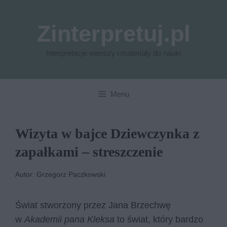
Przejdź
do
Zinterpretuj.pl
treści
Interpretacje wierszy i materiały do nauki
Menu
Wizyta w bajce Dziewczynka z
zapałkami – streszczenie
Autor: Grzegorz Paczkowski
Świat stworzony przez Jana Brzechwę
w
Akademii pana Kleksa
to świat, który bardzo