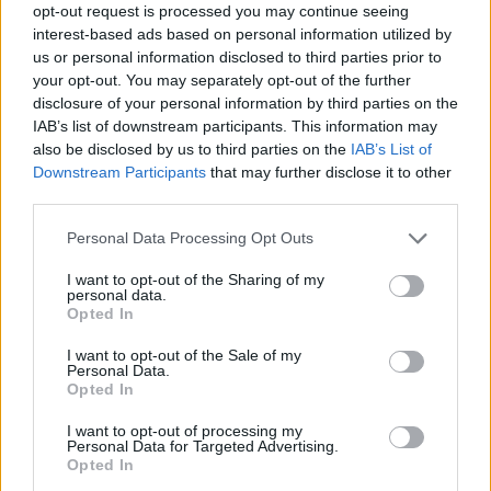
opt-out request is processed you may continue seeing
Pana Kleksa?
interest-based ads based on personal information utilized by
Dlaczego Adaś Niezgódka jest Twoim
us or personal information disclosed to third parties prior to
ulubionym bohaterem akademii pana
your opt-out. You may separately opt-out of the further
disclosure of your personal information by third parties on the
Kleksa? Rozprawka
IAB’s list of downstream participants. This information may
also be disclosed by us to third parties on the
IAB’s List of
Downstream Participants
that may further disclose it to other
Kategorie
opracowania
third parties.
Tagi
Akademia Pana Kleksa - opracowanie
,
Jan
Personal Data Processing Opt Outs
Brzechwa
I want to opt-out of the Sharing of my
Wizyta w bajce O śpiącej królewnie i siedmiu
personal data.
Opted In
braciach – streszczenie
I want to opt-out of the Sale of my
Dyskobol – interpretacja
Personal Data.
Opted In
Dodaj komentarz
I want to opt-out of processing my
Personal Data for Targeted Advertising.
Opted In
Komentarz