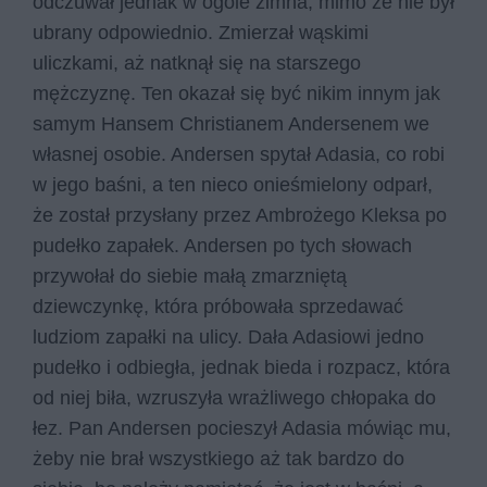
odczuwał jednak w ogóle zimna, mimo że nie był
ubrany odpowiednio. Zmierzał wąskimi
uliczkami, aż natknął się na starszego
mężczyznę. Ten okazał się być nikim innym jak
samym Hansem Christianem Andersenem we
własnej osobie. Andersen spytał Adasia, co robi
w jego baśni, a ten nieco onieśmielony odparł,
że został przysłany przez Ambrożego Kleksa po
pudełko zapałek. Andersen po tych słowach
przywołał do siebie małą zmarzniętą
dziewczynkę, która próbowała sprzedawać
ludziom zapałki na ulicy. Dała Adasiowi jedno
pudełko i odbiegła, jednak bieda i rozpacz, która
od niej biła, wzruszyła wrażliwego chłopaka do
łez. Pan Andersen pocieszył Adasia mówiąc mu,
żeby nie brał wszystkiego aż tak bardzo do