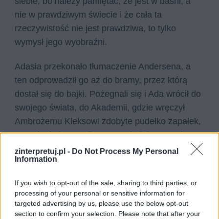
siebie, bo należy pamiętać, że jest w baśni, a
nie w prawdziwym świecie i że cała ta
rzeczywistość nie jest prawdziwa, to tylko
wymysł jego wyobraźni.
Adasia przekonało tłumaczenie Andersena, a
ten odprowadził go aż do bramy, przez którą
dostał się do bajki. Pożegnali się i Ada wrócił do
swojego świata, do Akademii, gdzie wręczył
Ambrożemu Kleksowi zdobyte pudełko zapałek,
a swoim kolegom długo opowiadał przygodę,
która go spotkała w świecie baśni.
zinterpretuj.pl -
Do Not Process My Personal
Information
Czytaj także:
If you wish to opt-out of the sale, sharing to third parties, or
Akademia Pana Kleksa – problematyka
processing of your personal or sensitive information for
Akademia pana Kleksa – główne wątki
targeted advertising by us, please use the below opt-out
Czy chciałbyś być uczniem Akademii
section to confirm your selection. Please note that after your