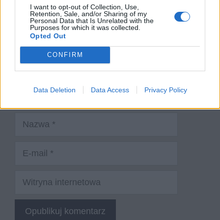
I want to opt-out of Collection, Use,
Retention, Sale, and/or Sharing of my
Personal Data that Is Unrelated with the
Purposes for which it was collected.
Opted Out
CONFIRM
Data Deletion
Data Access
Privacy Policy
Nazwa
E-
mail
Witryna
internetowa