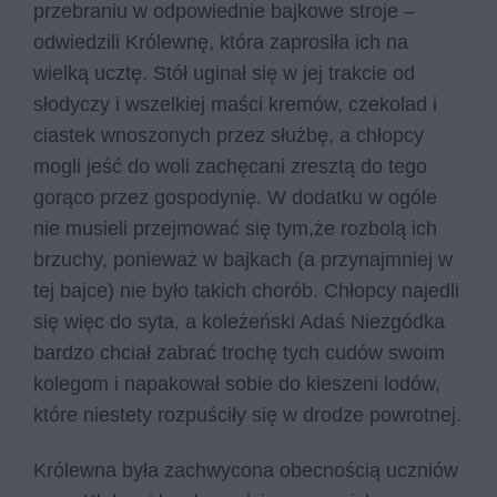
przebraniu w odpowiednie bajkowe stroje –
odwiedzili Królewnę, która zaprosiła ich na
wielką ucztę. Stół uginał się w jej trakcie od
słodyczy i wszelkiej maści kremów, czekolad i
ciastek wnoszonych przez służbę, a chłopcy
mogli jeść do woli zachęcani zresztą do tego
gorąco przez gospodynię. W dodatku w ogóle
nie musieli przejmować się tym,że rozbolą ich
brzuchy, ponieważ w bajkach (a przynajmniej w
tej bajce) nie było takich chorób. Chłopcy najedli
się więc do syta, a koleżeński Adaś Niezgódka
bardzo chciał zabrać trochę tych cudów swoim
kolegom i napakował sobie do kieszeni lodów,
które niestety rozpuściły się w drodze powrotnej.
Królewna była zachwycona obecnością uczniów