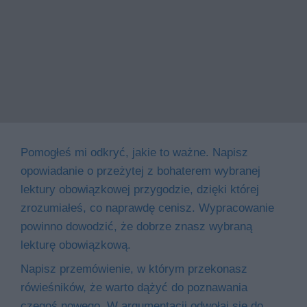
Pomogłeś mi odkryć, jakie to ważne. Napisz
opowiadanie o przeżytej z bohaterem wybranej
lektury obowiązkowej przygodzie, dzięki której
zrozumiałeś, co naprawdę cenisz. Wypracowanie
powinno dowodzić, że dobrze znasz wybraną
lekturę obowiązkową.
Napisz przemówienie, w którym przekonasz
rówieśników, że warto dążyć do poznawania
czegoś nowego. W argumentacji odwołaj się do