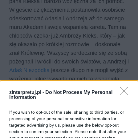
pana Kleksa i bardzo wdzięczna za ich pomoc.
W geście dziękczynienia postanowiła osobiście
odeskortować Adasia i Andrzeja aż do samego
muru Akademii swoją wspaniałą karetą. Tam na
chłopców czekał już Ambroży Kleks, który – jak
się okazało po krótkiej rozmowie – doskonale
znał Królewnę. Wszyscy serdecznie się ze sobą
pożegnali i wrócili do swoich światów, a Andrzej i
Adaś Niezgódka
jeszcze długo nie mogli wyjść z
wrażenia, jakie wywarła na nich ta wspaniała
przygoda.
zinterpretuj.pl -
Do Not Process My Personal
Information
Czytaj także:
Jak wygląda nauka w akademii pana
If you wish to opt-out of the sale, sharing to third parties, or
processing of your personal or sensitive information for
Kleksa?
targeted advertising by us, please use the below opt-out
Historia szpaka Mateusza
section to confirm your selection. Please note that after your
Dlaczego Pan Kleks cieszył się
opt-out request is processed you may continue seeing