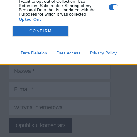
I want to opt-out of Collection, Use,
Retention, Sale, and/or Sharing of my
Personal Data that Is Unrelated with the
Purposes for which it was collected.
Opted Out
CONFIRM
Data Deletion
Data Access
Privacy Policy
Nazwa
E-
mail
Witryna
internetowa