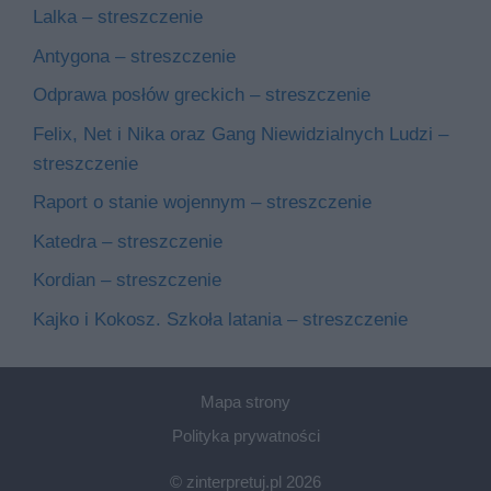
Lalka – streszczenie
Antygona – streszczenie
Odprawa posłów greckich – streszczenie
Felix, Net i Nika oraz Gang Niewidzialnych Ludzi –
streszczenie
Raport o stanie wojennym – streszczenie
Katedra – streszczenie
Kordian – streszczenie
Kajko i Kokosz. Szkoła latania – streszczenie
Mapa strony
Polityka prywatności
© zinterpretuj.pl 2026