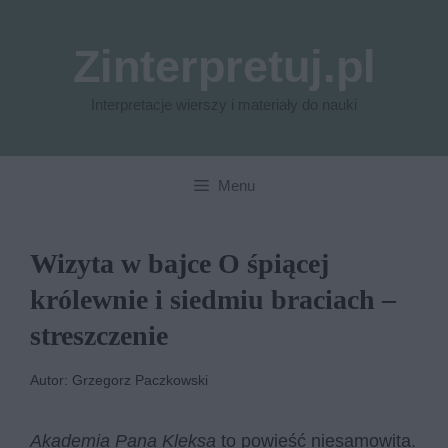
Przejdź
do
Zinterpretuj.pl
treści
Interpretacje wierszy i materiały do nauki
Menu
Wizyta w bajce O śpiącej
królewnie i siedmiu braciach –
streszczenie
Autor: Grzegorz Paczkowski
Akademia Pana Kleksa
to powieść niesamowita.