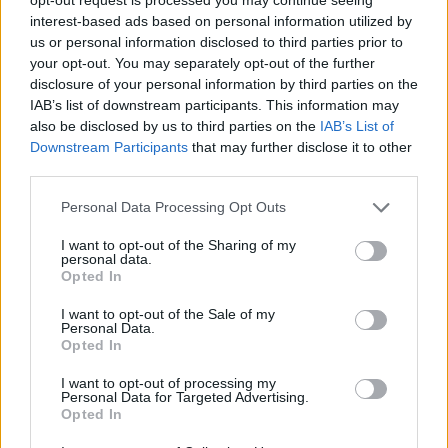
interest-based ads based on personal information utilized by
uznaniem wśród swoich uczniów?
us or personal information disclosed to third parties prior to
Wypracowanie
your opt-out. You may separately opt-out of the further
Napisz ocenę postaci pana Kleksa
disclosure of your personal information by third parties on the
IAB’s list of downstream participants. This information may
also be disclosed by us to third parties on the
IAB’s List of
Kategorie
opracowania
Downstream Participants
that may further disclose it to other
third parties.
Tagi
Akademia Pana Kleksa - opracowanie
,
Jan
Personal Data Processing Opt Outs
Brzechwa
Akademia pana Kleksa – bohaterowie
I want to opt-out of the Sharing of my
personal data.
Wizyta w bajce Dziewczynka z zapałkami –
Opted In
streszczenie
I want to opt-out of the Sale of my
Personal Data.
Opted In
Dodaj komentarz
I want to opt-out of processing my
Personal Data for Targeted Advertising.
Komentarz
Opted In