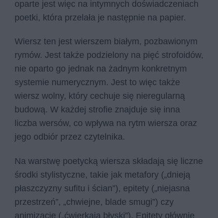
oparte jest więc na intymnych doświadczeniach
poetki, która przelała je następnie na papier.
Wiersz ten jest wierszem białym, pozbawionym
rymów. Jest także podzielony na pięć strofoidów,
nie oparto go jednak na żadnym konkretnym
systemie numerycznym. Jest to więc także
wiersz wolny, który cechuje się nieregularną
budową. W każdej strofie znajduje się inna
liczba wersów, co wpływa na rytm wiersza oraz
jego odbiór przez czytelnika.
Na warstwę poetycką wiersza składają się liczne
środki stylistyczne, takie jak metafory („dnieją
płaszczyzny sufitu i ścian”), epitety („niejasna
przestrzeń”, „chwiejne, blade smugi”) czy
animizacje („ćwierkają błyski”). Epitety głównie