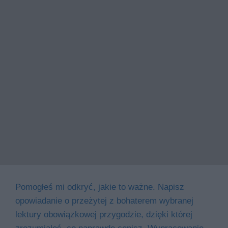
Pomogłeś mi odkryć, jakie to ważne. Napisz
opowiadanie o przeżytej z bohaterem wybranej
lektury obowiązkowej przygodzie, dzięki której