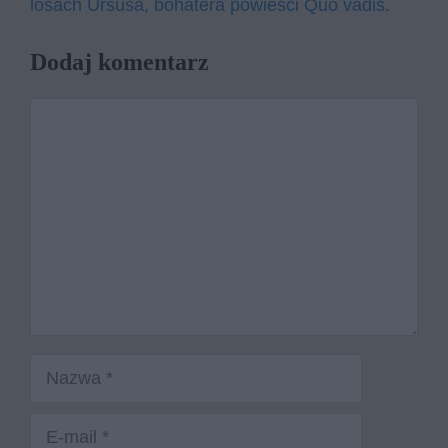
losach Ursusa, bohatera powieści Quo vadis.
Dodaj komentarz
Komentarz
Nazwa
E-