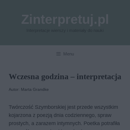
Przejdź
do
Zinterpretuj.pl
treści
Interpretacje wierszy i materiały do nauki
Menu
Wczesna godzina – interpretacja
Autor: Marta Grandke
Twórczość Szymborskiej jest przede wszystkim
kojarzona z poezją dnia codziennego, spraw
prostych, a zarazem intymnych. Poetka potrafiła