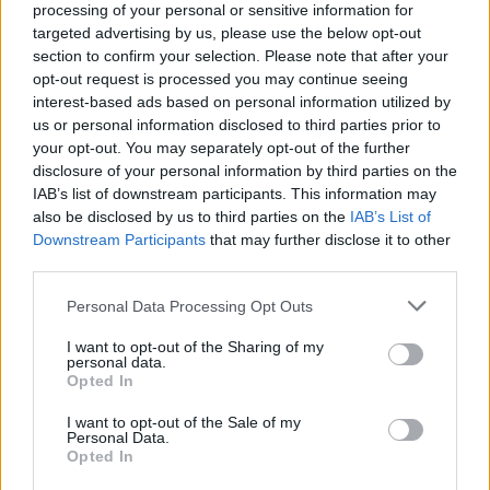
swoim wierszu zwróciła uwagę na to, że w
processing of your personal or sensitive information for
dopiero nadchodzącym świetle poranka
targeted advertising by us, please use the below opt-out
section to confirm your selection. Please note that after your
wszystkie przedmioty wyglądają zupełnie
opt-out request is processed you may continue seeing
inaczej, pozbawione są swoich kolorów i
interest-based ads based on personal information utilized by
kształtów.
us or personal information disclosed to third parties prior to
your opt-out. You may separately opt-out of the further
disclosure of your personal information by third parties on the
Ciemność odbiera także rzeczom szczegóły,
IAB’s list of downstream participants. This information may
sprowadza je do ledwie konturów. Sprawia to
also be disclosed by us to third parties on the
IAB’s List of
Downstream Participants
that may further disclose it to other
wszystko, że człowiek może poczuć się, jakby
third parties.
zanurzono go w zupełnie innej rzeczywistości na
krótką chwilę. Świt odsłania także pozostałości
Personal Data Processing Opt Outs
wczorajszych czynów – przesunięte przedmioty,
I want to opt-out of the Sharing of my
personal data.
coś, co upadło na podłogę, czego człowiek nie
Opted In
zdążył podnieść przed snem. Szymborska
I want to opt-out of the Sale of my
pokazuje także, że budzenie się nowego dnia to
Personal Data.
proces, światło stopniowo wydobywa go z
Opted In
ciemności, aż wreszcie wszystko zalane jest