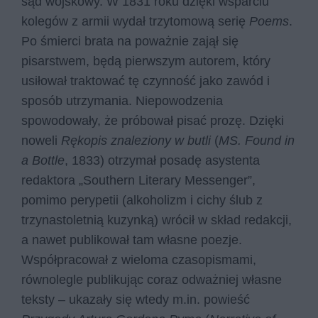
sąd wojskowy. W 1831 roku dzięki wsparciu
kolegów z armii wydał trzytomową serię
Poems
.
Po śmierci brata na poważnie zajął się
pisarstwem, będą pierwszym autorem, który
usiłował traktować tę czynność jako zawód i
sposób utrzymania. Niepowodzenia
spowodowały, że próbował pisać prozę. Dzięki
noweli
Rękopis znaleziony w butli
(
MS. Found in
a Bottle
, 1833) otrzymał posadę asystenta
redaktora „Southern Literary Messenger”,
pomimo perypetii (alkoholizm i cichy ślub z
trzynastoletnią kuzynką) wrócił w skład redakcji,
a nawet publikował tam własne poezje.
Współpracował z wieloma czasopismami,
równolegle publikując coraz odważniej własne
teksty – ukazały się wtedy m.in. powieść