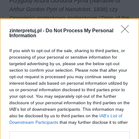
Przygody Artura Gordona Pyma
(
Narrative of
Arthur Gordon Pym of Nanutcket
, 1838) czy
Opowieści groteskowo-arabeskowe
(
Tales of the
Grotesque and Arabesque
1839). W 1842 roku
zinterpretuj.pl -
Do Not Process My Personal
zmarła ukochana żona, co wzmocniło tylko
Information
mroczne klimaty gotyckie w jego twórczości.
If you wish to opt-out of the sale, sharing to third parties, or
Sam pogrążał się w coraz większym nałogu
processing of your personal or sensitive information for
alkoholowym. Powróciwszy do Nowego Jorku
targeted advertising by us, please use the below opt-out
zatrudnił się w czasopiśmie „Evening Mirror”, a
section to confirm your selection. Please note that after your
opt-out request is processed you may continue seeing
następnie „Broadway Journal”. W 1845 roku
interest-based ads based on personal information utilized by
napisał utwór
Kruk
(The Raven), który
us or personal information disclosed to third parties prior to
przysporzył mu fanów zarówno wśród krytyków,
your opt-out. You may separately opt-out of the further
disclosure of your personal information by third parties on the
jak i czytelników. Edgar Allan Poe zmarł 7
IAB’s list of downstream participants. This information may
października 1849 roku w szpitalu w Baltimore w
also be disclosed by us to third parties on the
IAB’s List of
stanie delirium.
Downstream Participants
that may further disclose it to other
third parties.
Czytaj także: