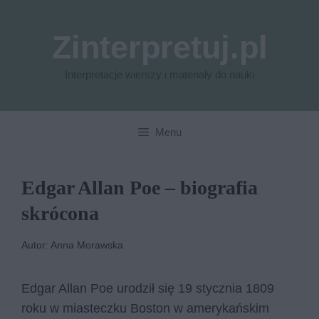
Przejdź
do
Zinterpretuj.pl
treści
Interpretacje wierszy i materiały do nauki
Menu
Edgar Allan Poe – biografia
skrócona
Autor: Anna Morawska
Edgar Allan Poe urodził się 19 stycznia 1809
roku w miasteczku Boston w amerykańskim