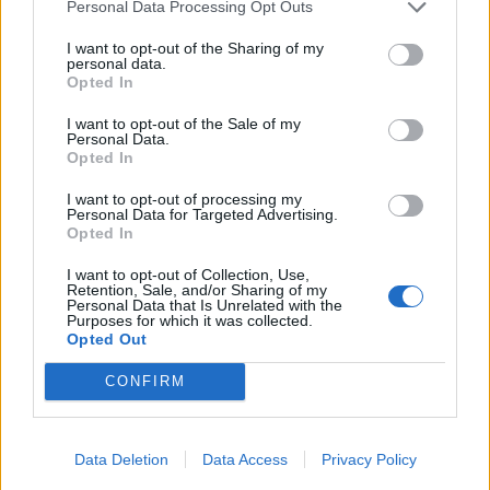
Personal Data Processing Opt Outs
Człowiek renesansu – cechy, definicja,
I want to opt-out of the Sharing of my
ludzie renesansu
personal data.
Opted In
Tragedia w literaturze – definicja,
cechy, przykłady
I want to opt-out of the Sale of my
Personal Data.
Język ezopowy – definicja i przykłady
Opted In
Klasycyzm renesansowy – główne
I want to opt-out of processing my
cechy
Personal Data for Targeted Advertising.
Opted In
I want to opt-out of Collection, Use,
Kategorie
baza wiedzy
Retention, Sale, and/or Sharing of my
Personal Data that Is Unrelated with the
Karolcia – napisz opowiadanie o dalszych
Purposes for which it was collected.
Opted Out
przygodach Karolci
CONFIRM
Cukierku, ty łobuzie – plan wydarzeń
Dodaj komentarz
Data Deletion
Data Access
Privacy Policy