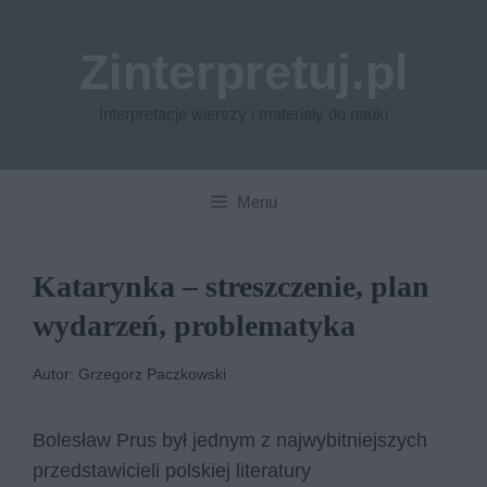
Przejdź
do
Zinterpretuj.pl
treści
Interpretacje wierszy i materiały do nauki
Menu
Katarynka – streszczenie, plan
wydarzeń, problematyka
Autor: Grzegorz Paczkowski
Bolesław Prus był jednym z najwybitniejszych
przedstawicieli polskiej literatury