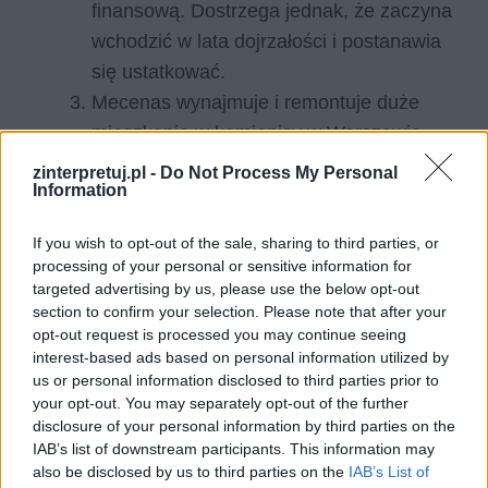
finansową. Dostrzega jednak, że zaczyna
wchodzić w lata dojrzałości i postanawia
się ustatkować.
Mecenas wynajmuje i remontuje duże
mieszkanie w kamienicy w Warszawie.
Przestaje poświęcać aż tyle czasu na
zinterpretuj.pl -
Do Not Process My Personal
Information
pracę i robi wszystko, by jego mieszkanie
było miejscem jak najbardziej
If you wish to opt-out of the sale, sharing to third parties, or
eleganckim.
processing of your personal or sensitive information for
Pan Tomasz postanawia się ożenić,
targeted advertising by us, please use the below opt-out
section to confirm your selection. Please note that after your
jednak poszukiwania żony nie przynoszą
opt-out request is processed you may continue seeing
skutku przez wiele lat.
interest-based ads based on personal information utilized by
Dom pana Tomasza staje się kulturalno-
us or personal information disclosed to third parties prior to
your opt-out. You may separately opt-out of the further
artystycznym salonem znanym w całym
disclosure of your personal information by third parties on the
mieście.
IAB’s list of downstream participants. This information may
Do mieszkania naprzeciwko lokalu pana
also be disclosed by us to third parties on the
IAB’s List of