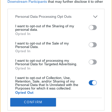
Downstream Participants
that may further disclose it to other
Tomasza wprowadzają się dwie kobiety z
third parties.
małą dziewczynką.
Mecenas po jakimś czasie dostrzega, że
Personal Data Processing Opt Outs
dziewczynka jest niewidoma. Myśli jak
I want to opt-out of the Sharing of my
personal data.
może jej pomóc.
Opted In
Któregoś dnia z zamyślenia wyrywa pana
I want to opt-out of the Sale of my
Tomasza dźwięk katarynki. Kiedy
Personal Data.
Opted In
mecenas zbliża się do okna chcąc
przepędzić kataryniarza, widzi, że
I want to opt-out of processing my
Personal Data for Targeted Advertising.
niewidoma dziewczynka tańczy i płacze
Opted In
ze szczęścia.
I want to opt-out of Collection, Use,
Pan Tomasz zaczyna płacić stróżowi, by
Retention, Sale, and/or Sharing of my
Personal Data that Is Unrelated with the
codziennie wpuszczał kataryniarza na
Purposes for which it was collected.
Opted Out
podwórko, a sam wynajduje adresy
specjalistów od leczenia wzroku.
CONFIRM