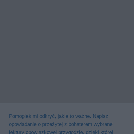
Pomogłeś mi odkryć, jakie to ważne. Napisz
opowiadanie o przeżytej z bohaterem wybranej
lektury obowiązkowej przygodzie, dzięki której