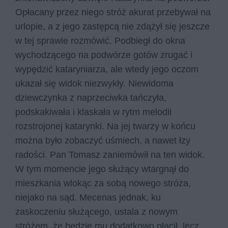
Opłacany przez niego stróż akurat przebywał na
urlopie, a z jego zastępcą nie zdążył się jeszcze
w tej sprawie rozmówić. Podbiegł do okna
wychodzącego na podwórze gotów zrugać i
wypędzić kataryniarza, ale wtedy jego oczom
ukazał się widok niezwykły. Niewidoma
dziewczynka z naprzeciwka tańczyła,
podskakiwała i klaskała w rytm melodii
rozstrojonej katarynki. Na jej twarzy w końcu
można było zobaczyć uśmiech, a nawet łzy
radości. Pan Tomasz zaniemówił na ten widok.
W tym momencie jego służący wtargnął do
mieszkania wlokąc za sobą nowego stróża,
niejako na sąd. Mecenas jednak, ku
zaskoczeniu służącego, ustala z nowym
stróżem, że będzie mu dodatkowo płacił, lecz