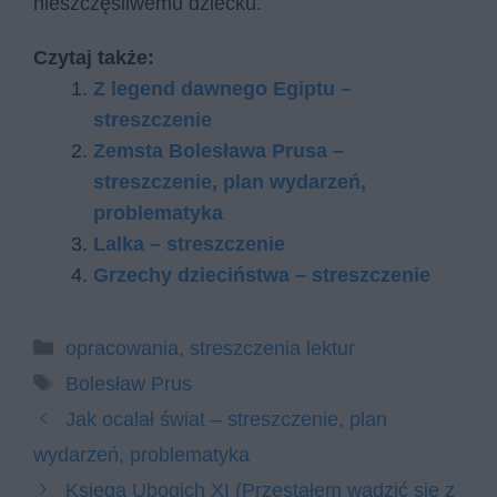
nieszczęśliwemu dziecku.
Czytaj także:
Z legend dawnego Egiptu –
streszczenie
Zemsta Bolesława Prusa –
streszczenie, plan wydarzeń,
problematyka
Lalka – streszczenie
Grzechy dzieciństwa – streszczenie
Kategorie
opracowania
,
streszczenia lektur
Tagi
Bolesław Prus
Jak ocalał świat – streszczenie, plan
wydarzeń, problematyka
Księga Ubogich XI (Przestałem wadzić się z