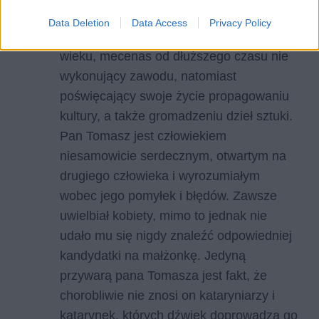
Bohaterowie
Data Deletion
Data Access
Privacy Policy
Pan Tomasz
– mężczyzna w dojrzałym
wieku, mecenas od dłuższego czasu nie
wykonujący zawodu, natomiast
poświęcający swoje życie propagowaniu
kultury, a także gromadzeniu dzieł sztuki.
Pan Tomasz jest człowiekiem
niesamowicie serdecznym, otwartym na
drugiego człowieka i wyrozumiałym
wobec jego pomyłek i błędów. Zawsze
uwielbiał kobiety, mimo to jednak nie
udało mu się nigdy znaleźć odpowiedniej
kandydatki na małżonkę. Jedyną
przywarą pana Tomasza jest fakt, że
chorobliwie nie znosi on kataryniarzy i
katarynek, których dźwięk doprowadza go