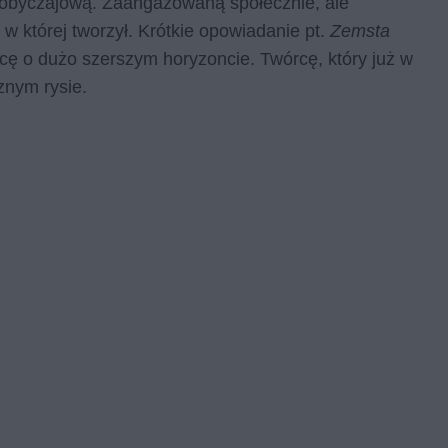
zą obyczajową. Zaangażowaną społecznie, ale
w której tworzył. Krótkie opowiadanie pt.
Zemsta
cę o dużo szerszym horyzoncie. Twórcę, który już w
cznym rysie.