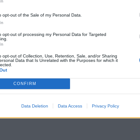
In
iednim pomieszczeniu. Mężczyzną tym okazuje się być
przedał mu duszę w zamian za dwudziestoletnią
o opt-out of the Sale of my Personal Data.
In
iler po krótkim wahaniu godzi się, kiedy transakcja
ać Milerowi przyszłość, by wiedział, co należy
to opt-out of processing my Personal Data for Targeted
ing.
onywać jedynie zmian na gorsze.
In
o opt-out of Collection, Use, Retention, Sale, and/or Sharing
czyna się kruszyć ze względu na rozpasanie samych
ersonal Data that Is Unrelated with the Purposes for which it
lected.
i wojny domowej, a potem do upadku narodu pruskiego.
Out
ość, mądrość i cnotę, dzięki którym bardzo szybko
Anglią, dzięki której zakładają kolonię w Afryce.
CONFIRM
glomeracji, a Polacy stają się narodem wielkich
stko dzięki ciężkiej pracy.
Data Deletion
Data Access
Privacy Policy