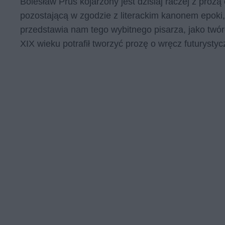
Bolesław Prus kojarzony jest dzisiaj raczej z pro
pozostającą w zgodzie z literackim kanonem epoki, 
przedstawia nam tego wybitnego pisarza, jako twór
XIX wieku potrafił tworzyć prozę o wręcz futurysty