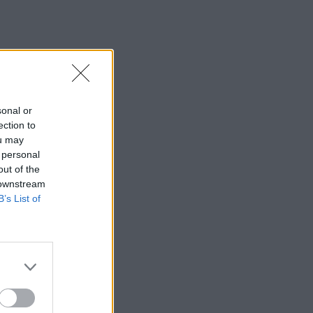
sonal or
ection to
ou may
 personal
out of the
 downstream
B’s List of