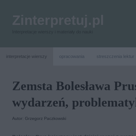
Przejdź
do
Zinterpretuj.pl
treści
Interpretacje wierszy i materiały do nauki
interpretacje wierszy
opracowania
streszczenia lektur
Zemsta Bolesława Prusa
wydarzeń, problematy
Autor: Grzegorz Paczkowski