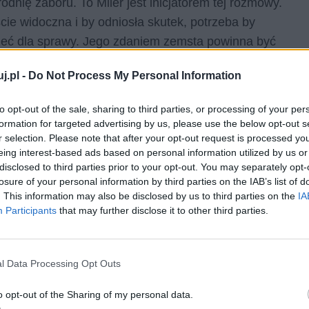
odnię zaboru. To Miler jest inicjatorem tej rozmowy.
ie widoczna i by odniosła skutek, potrzeba by
rzeć dla sprawy. Jego zdaniem zemsta powinna być
rzywdy; za jedną ich niegodziwość należy odpłacić
j.pl -
Do Not Process My Personal Information
innych, tak, by naród niemiecki pojął, że zwyczajnie
nieważ ci nie mogąc zemścić się w sposób militarny,
to opt-out of the sale, sharing to third parties, or processing of your per
k sabotaż, terroryzm czy powolne trucie narodu.
formation for targeted advertising by us, please use the below opt-out s
r selection. Please note that after your opt-out request is processed y
 jako że zostali pozbawieni ziemi, czyli jednego z
eing interest-based ads based on personal information utilized by us or
disclosed to third parties prior to your opt-out. You may separately opt-
winni wzmóc sobie pozostałe trzy, pracowitość,
losure of your personal information by third parties on the IAB’s list of
nąć cywilizacyjnie i w ten sposób pokonać wroga.
. This information may also be disclosed by us to third parties on the
IA
 mający szans na powodzenie. Mężczyźni żegnają się,
Participants
that may further disclose it to other third parties.
z Ahamkarą – hinduskim mędrcem i rzekomym
czywiście okazał się czarnoksiężnikiem, zaprzedałby
l Data Processing Opt Outs
kim.
o opt-out of the Sharing of my personal data.
asie poprzez służącego otrzymuje zaproszenie od