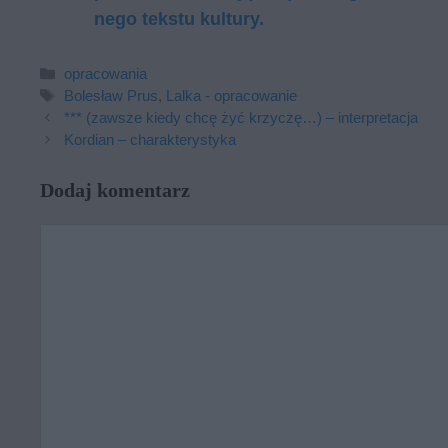
ne­go tek­stu kul­tu­ry.
Kategorie
opracowania
Tagi
Bolesław Prus
,
Lalka - opracowanie
*** (zawsze kiedy chcę żyć krzyczę…) – interpretacja
Kordian – charakterystyka
Dodaj komentarz
Komentarz