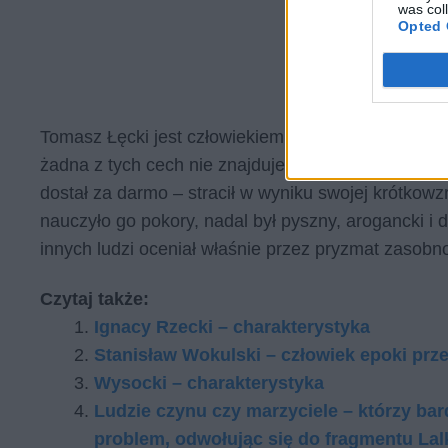
was col
Opted 
Tomasz Łęcki jest człowiekiem, który chce być uwa
żadna z tych cech nie znajduje potwierdzenia w jeg
dostał za darmo – stracił w wyniku swojej krótkowz
nauczyło go pokory, nadal był pyszny, arogancki i 
innych ludzi oceniał właśnie przez pryzmat zasobnoś
Czytaj także:
Ignacy Rzecki – charakterystyka
Stanisław Wokulski – człowiek epoki prz
Wysocki – charakterystyka
Lu­dzie czy­nu czy ma­rzy­cie­le – któ­rzy bar­
pro­blem, od­wo­łu­jąc się do frag­men­tu La