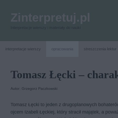
Przejdź
do
Zinterpretuj.pl
treści
Interpretacje wierszy i materiały do nauki
interpretacje wierszy
opracowania
streszczenia lektur
Tomasz Łęcki – chara
Autor: Grzegorz Paczkowski
Tomasz Łęcki to jeden z drugoplanowych bohater
ojcem Izabeli Łęckiej, który stracił majątek, a po