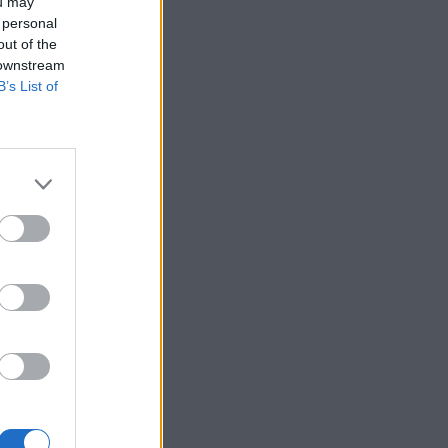
ou may
 personal
out of the
 downstream
B’s List of