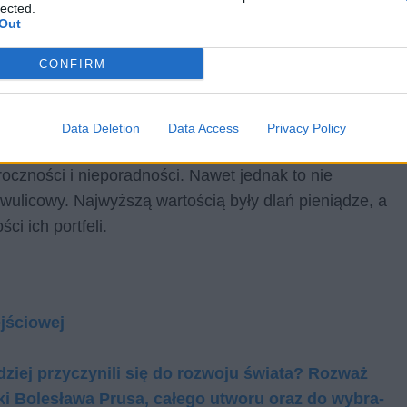
lected.
Out
CONFIRM
żany za wielkiego, wspaniałego i światowego, jednak
Data Deletion
Data Access
Privacy Policy
o charakterze. Na nic w życiu nie zapracował, a to, co
roczności i nieporadności. Nawet jednak to nie
dwulicowy. Najwyższą wartością były dlań pieniądze, a
ci ich portfeli.
ejściowej
dziej przy­czy­ni­li się do roz­wo­ju świa­ta? Roz­waż
lki Bolesława Prusa, ca­łe­go utwo­ru oraz do wy­bra­