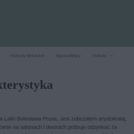
motywy literackie
baza wiedzy
matura
kterystyka
ów
Lalki
Bolesława Prusa. Jest zubożałym arystokratą,
ważanie na salonach i dworach próbuje odzyskać za