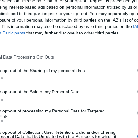
 na zarobek bez przymusu pracy. Łęcki bowiem, jak
r selection. Please note that after your opt-out request is processed y
eing interest-based ads based on personal information utilized by us or
pracą i skłonnym raczej do życia w dostatku, na który
disclosed to third parties prior to your opt-out. You may separately opt-
ych od siebie ma za nic.
losure of your personal information by third parties on the IAB’s list of
. This information may also be disclosed by us to third parties on the
IA
wy i pańskiego wyglądu, bardzo kruchym psychicznie,
Participants
that may further disclose it to other third parties.
 się dziecinnie płakać. Nie potrafi wychować córki –
 małe dziecko, rozpieszcza i przyzwyczaja do życia
l Data Processing Opt Outs
dla biedy. O jego słabości psychicznej świadczy
pleksji na wieść, że marszałek odstąpił od starania
o opt-out of the Sharing of my personal data.
In
o opt-out of the Sale of my Personal Data.
In
to opt-out of processing my Personal Data for Targeted
ing.
In
o opt-out of Collection, Use, Retention, Sale, and/or Sharing
ersonal Data that Is Unrelated with the Purposes for which it