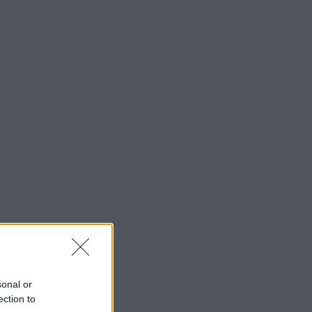
sonal or
ection to