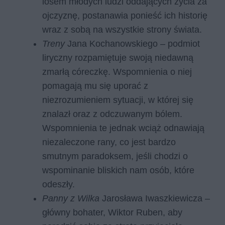
losem młodych ludzi oddających życia za
ojczyznę, postanawia ponieść ich historię
wraz z sobą na wszystkie strony świata.
Treny
Jana Kochanowskiego – podmiot
liryczny rozpamiętuje swoją niedawną
zmarłą córeczkę. Wspomnienia o niej
pomagają mu się uporać z
niezrozumieniem sytuacji, w której się
znalazł oraz z odczuwanym bólem.
Wspomnienia te jednak wciąż odnawiają
niezaleczone rany, co jest bardzo
smutnym paradoksem, jeśli chodzi o
wspominanie bliskich nam osób, które
odeszły.
Panny z Wilka
Jarosława Iwaszkiewicza –
główny bohater, Wiktor Ruben, aby