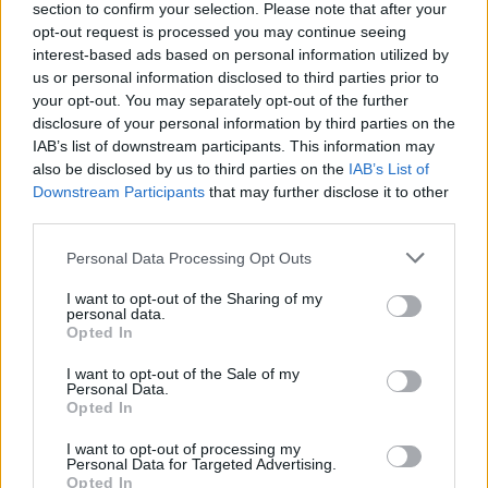
section to confirm your selection. Please note that after your
że już nigdy nie miał z niej powrócić, by ujrzeć
opt-out request is processed you may continue seeing
ojczyznę, o której tak pięknie pisał.
interest-based ads based on personal information utilized by
us or personal information disclosed to third parties prior to
your opt-out. You may separately opt-out of the further
Polscy romantycy w bardzo wielu przypadkach
disclosure of your personal information by third parties on the
tworzyli na obczyźnie z różnych względów. Taka
IAB’s list of downstream participants. This information may
also be disclosed by us to third parties on the
IAB’s List of
sytuacja „sprzyjała” tęsknocie za utraconą
Downstream Participants
that may further disclose it to other
ojczyzną oraz wspominaniu jej, również
third parties.
literackiemu. Wiersze o podobnej tematyce
Personal Data Processing Opt Outs
można znaleźć w dorobku choćby Adama
Mickiewicza czy Juliusza Słowackiego.
I want to opt-out of the Sharing of my
personal data.
Opted In
Motyw wspomnień w innych
utworach
I want to opt-out of the Sale of my
Personal Data.
Opted In
Pan Tadeusz
Adama Mickiewicza – autor
I want to opt-out of processing my
w pierwszych fragmentach epopei daje
Personal Data for Targeted Advertising.
Opted In