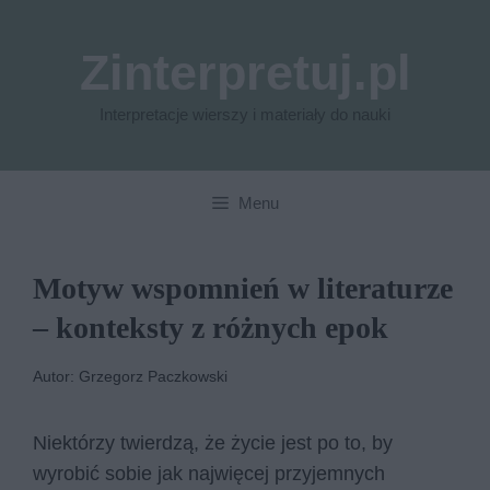
Przejdź
do
Zinterpretuj.pl
treści
Interpretacje wierszy i materiały do nauki
Menu
Motyw wspomnień w literaturze
– konteksty z różnych epok
Autor: Grzegorz Paczkowski
Niektórzy twierdzą, że życie jest po to, by
wyrobić sobie jak najwięcej przyjemnych