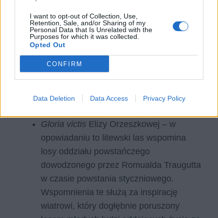
upust swojej tęsknocie za ojczyzną, a
cały utwór jest tak naprawdę
I want to opt-out of Collection, Use,
Retention, Sale, and/or Sharing of my
odtworzeniem wspomnień Mickiewicza z
Personal Data that Is Unrelated with the
Purposes for which it was collected.
czasów młodości na Litwie. Inwokacja
Opted Out
jest pięknym lirycznym przeniesieniem się
CONFIRM
nie tylko w przestrzeni, lecz także w
czasie. Podmiot liryczny zaprzęga więc
dopisania nie tylko swoją wyobraźnię
Data Deletion
Data Access
Privacy Policy
poetycką, ale przede wszystkim pamięć.
Gloria victis
Elizy Orzeszkowej – w
opowiadaniu to litewski las wspomina
losy oddziału powstańczego
dowodzonego przez Romualda Traugutta
w czasie powstania styczniowego.
Wspomnienia te służą za inspirację
wiatrowi, który dogłębnie poruszony