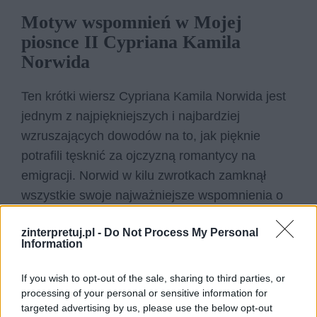
Motyw wspomnień w Mojej
piosnce II Cypriana Kamila
Norwida
Ten krótki wiersz Cypriana Kamila Norwida jest
jednym z najpiękniejszych i najbardziej
wzruszających dowodów na to, jak pięknie
potrafili tęsknić za ojczyzną romantycy na
emigracji. Norwid w kilu zwrotkach zamknął
wszystkie swoje najważniejsze wspomnienia o
ojczyźnie. Wspominał nie tylko język polski, nie
zinterpretuj.pl -
Do Not Process My Personal
tylko krajobraz, drzewa i zwierzęta, lecz przede
Information
wszystkim kulturę polską, szacunek wobec
darów bożych, pokorę religijną, gościnność i
If you wish to opt-out of the sale, sharing to third parties, or
zwykłą ludzką przyjaźń i serdeczność. Norwid
processing of your personal or sensitive information for
targeted advertising by us, please use the below opt-out
pisał ten wiersz na emigracji. Historia pokazała,