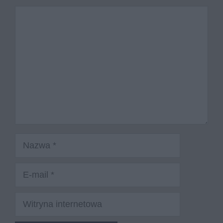
Komentarz
Nazwa
E-
mail
Witryna
internetowa