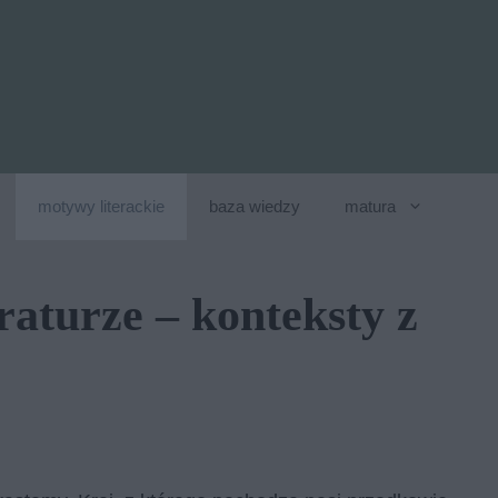
motywy literackie
baza wiedzy
matura
raturze – konteksty z