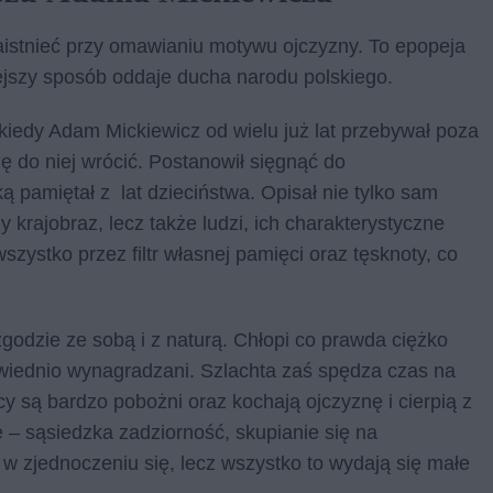
istnieć przy omawianiu motywu ojczyzny. To epopeja
ejszy sposób oddaje ducha narodu polskiego.
 kiedy Adam Mickiewicz od wielu już lat przebywał poza
ię do niej wrócić. Postanowił sięgnąć do
 pamiętał z lat dzieciństwa. Opisał nie tylko sam
ny krajobraz, lecz także ludzi, ich charakterystyczne
wszystko przez filtr własnej pamięci oraz tęsknoty, co
godzie ze sobą i z naturą. Chłopi co prawda ciężko
powiednio wynagradzani. Szlachta zaś spędza czas na
 są bardzo pobożni oraz kochają ojczyznę i cierpią z
łe – sąsiedzka zadziorność, skupianie się na
 zjednoczeniu się, lecz wszystko to wydają się małe