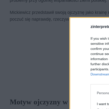
problemy przy ogólnej wspaniałości ziemi polskiej.
Mickiewicz przedstawił swoją ojczyznę jako krainę 
poczuć się naprawdę, rzeczywiście szczęśliwy i sp
zinterpretu
If you wish 
sensitive in
confirm you
continue se
information 
further disc
participants
Downstream 
Persona
Motyw ojczyzny w Lalce Boles
I want t