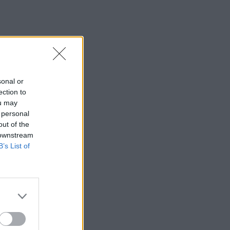
sonal or
ection to
ou may
 personal
out of the
 downstream
B’s List of