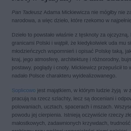
Pan Tadeusz
Adama Mickiewicza nie mógłby nie za
narodowa, a więc dzieło, które rzekomo w najpełni
Dzieło to powstało właśnie z tęsknoty za ojczyzną,
granicami Polski i wątpił, że kiedykolwiek uda mu s
młodzieńczych wspomnień i opisać Polskę taką, jaką
kraj, jego atmosferę, architekturę i różnorodny, buj
postawy, poglądy i cnoty. Mickiewicz przepuścił to 
nadało Polsce charakteru wyidealizowanego.
Soplicowo
jest majątkiem, w którym ludzie żyją w z
pracują na rzecz szlachty, lecz są doceniani i od
polowaniach, ucztach, spacerach i mszach. Wszyscy
powodu jej cierpienia. Istnieją oczywiście rzeczy z
małostkowych, zadawnionych krzywdach, trudność w