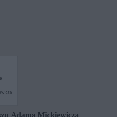
za
ewicza
szu Adama Mickiewicza