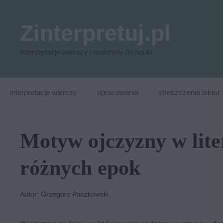
Przejdź
do
Zinterpretuj.pl
treści
Interpretacje wierszy i materiały do nauki
interpretacje wierszy
opracowania
streszczenia lektur
Motyw ojczyzny w lite
różnych epok
Autor: Grzegorz Paczkowski