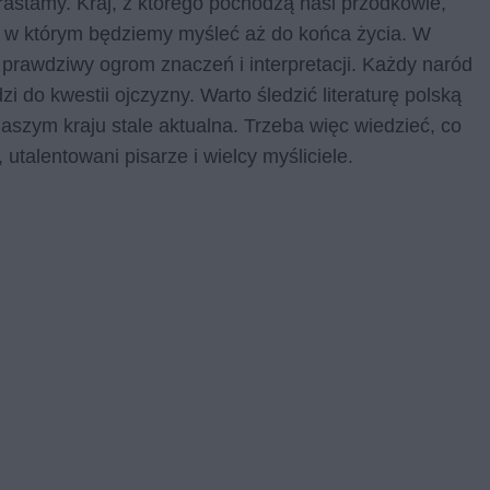
rastamy. Kraj, z którego pochodzą nasi przodkowie,
a, w którym będziemy myśleć aż do końca życia. W
w prawdziwy ogrom znaczeń i interpretacji. Każdy naród
zi do kwestii ojczyzny. Warto śledzić literaturę polską
aszym kraju stale aktualna. Trzeba więc wiedzieć, co
utalentowani pisarze i wielcy myśliciele.