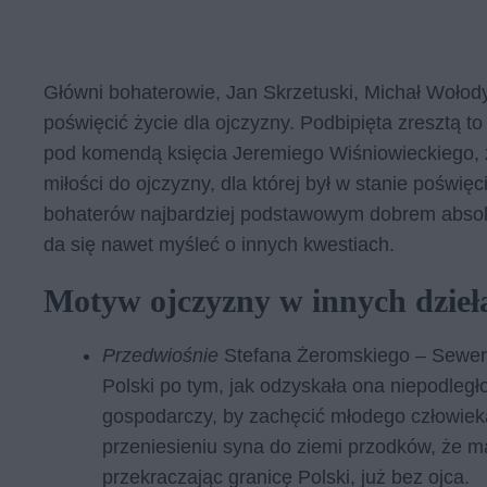
Główni bohaterowie, Jan Skrzetuski, Michał Wołody
poświęcić życie dla ojczyzny. Podbipięta zresztą t
pod komendą księcia Jeremiego Wiśniowieckiego, zn
miłości do ojczyzny, dla której był w stanie poświę
bohaterów najbardziej podstawowym dobrem absol
da się nawet myśleć o innych kwestiach.
Motyw ojczyzny w innych dzieł
Przedwiośnie
Stefana Żeromskiego – Sewer
Polski po tym, jak odzyskała ona niepodległ
gospodarczy, by zachęcić młodego człowiek
przeniesieniu syna do ziemi przodków, że m
przekraczając granicę Polski, już bez ojca.