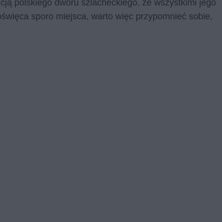
nicją polskiego dworu szlacheckiego, ze wszystkimi jego
oświęca sporo miejsca, warto więc przypomnieć sobie,