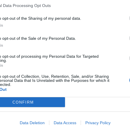
okazać czytelnikowi jak idyllicznymi miejscami są
l Data Processing Opt Outs
arto wspierać walkę o niepodległość kraju, by można
o opt-out of the Sharing of my personal data.
gła żyć, między innymi rodzina Sopliców. Mickiewicz
In
ę za młodością spędzoną na Litwie, również w
uła
Pana Tadeusza.
o opt-out of the Sale of my Personal Data.
In
to opt-out of processing my Personal Data for Targeted
ing.
In
o opt-out of Collection, Use, Retention, Sale, and/or Sharing
ersonal Data that Is Unrelated with the Purposes for which it
lected.
Out
CONFIRM
Data Deletion
Data Access
Privacy Policy