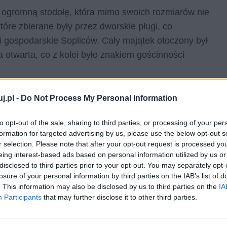
. ogromną stodołę, która mimo swoich rozmiarów nie
tóre zbierane były przez dworskie pługi, co
ci gospodarskie Sopliców. Cały majątek otoczony był
otwarta, co z kolei było znakiem gościnności
triotyzm i przywiązanie gospodarzy do tradycji.
j.pl -
Do Not Process My Personal Information
ami bohaterów narodowych, np. Tadeusza Kościuszki,
a Korsaka. Stary kurantowy zegar, gdy pociągnie się
to opt-out of the sale, sharing to third parties, or processing of your per
formation for targeted advertising by us, please use the below opt-out s
azurek Dąbrowskiego.
Przestrzeń domu uzupełniają
r selection. Please note that after your opt-out request is processed y
oń biała wisząca na ścianach czy trofea myśliwskie.
eing interest-based ads based on personal information utilized by us or
disclosed to third parties prior to your opt-out. You may separately opt-
Panu Tadeuszu
– wygląd dworu miał odzwierciedlać
losure of your personal information by third parties on the IAB’s list of
. This information may also be disclosed by us to third parties on the
IA
tropem, można powiedzieć, że Soplicowo było miejscem,
Participants
that may further disclose it to other third parties.
, życie, ojczyznę i siebie nawzajem. Ludzie miłujący
sobą i z rytmem wyznaczanym przez naturę. Soplicowo