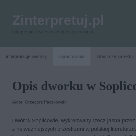
Przejdź
do
Zinterpretuj.pl
treści
Interpretacje wierszy i materiały do nauki
interpretacje wierszy
opracowania
streszczenia lektur
Opis dworku w Soplic
Autor: Grzegorz Paczkowski
Dwór w Soplicowie, wykreowany rzecz jasna prze
z najważniejszych przestrzeni w polskiej literatur