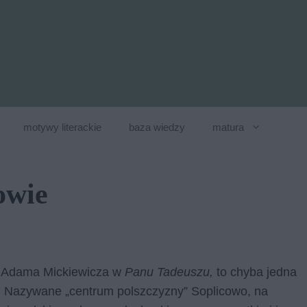
motywy literackie
baza wiedzy
matura
owie
z Adama Mickiewicza w
Panu Tadeuszu,
to chyba jedna
ze. Nazywane „centrum polszczyzny” Soplicowo, na