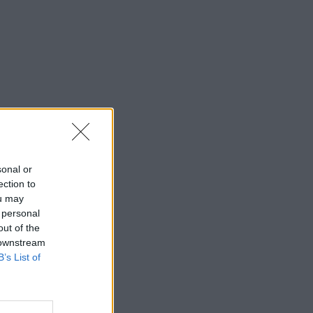
sonal or
ection to
ou may
 personal
out of the
 downstream
B’s List of