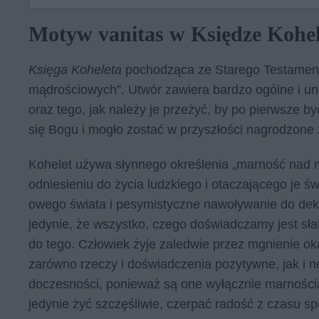
Motyw vanitas w Księdze Kohel
Księga Koheleta
pochodząca ze Starego Testamentu
mądrościowych”. Utwór zawiera bardzo ogólne i uni
oraz tego, jak należy je przeżyć, by po pierwsze b
się Bogu i mogło zostać w przyszłości nagrodzone
Kohelet używa słynnego określenia „marność nad 
odniesieniu do życia ludzkiego i otaczającego je ś
owego świata i pesymistyczne nawoływanie do dek
jedynie, że wszystko, czego doświadczamy jest sła
do tego. Człowiek żyje zaledwie przez mgnienie ok
zarówno rzeczy i doświadczenia pozytywne, jak i 
doczesności, ponieważ są one wyłącznie marnością
jedynie żyć szczęśliwie, czerpać radość z czasu spę