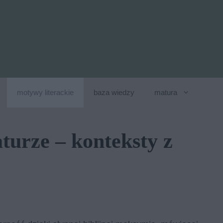
motywy literackie
baza wiedzy
matura
turze – konteksty z