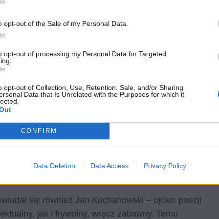
In
o opt-out of the Sale of my Personal Data.
In
to opt-out of processing my Personal Data for Targeted
ing.
In
o opt-out of Collection, Use, Retention, Sale, and/or Sharing
ersonal Data that Is Unrelated with the Purposes for which it
lected.
zystko, co zgromadzimy na ziemi i tak prędzej czy
Out
 rzeczy dobrych, jak i złych. Przeminą zarówno
CONFIRM
ia, choć w uczciwy i pobożny,skromny sposób.
wocie ludzkim Jana
Data Deletion
Data Access
Privacy Policy
wiadał się również Jan Kochanowski – ojciec poezji
lektualny, jak i frywolny, wręcz zabawny. Temu