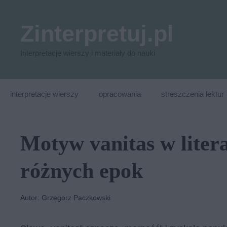
Przejdź
do
Zinterpretuj.pl
treści
Interpretacje wierszy i materiały do nauki
interpretacje wierszy
opracowania
streszczenia lektur
Motyw vanitas w litera
różnych epok
Autor: Grzegorz Paczkowski