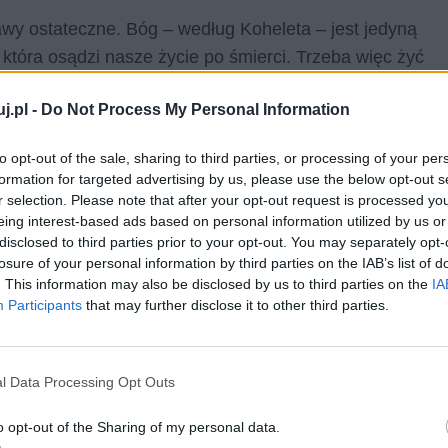
awy ostateczne. Bóg – według Koheleta – jest jedyną
 która osądzi nasze życie po śmierci. Trzeba więc żyć
m nie przejmując się zbytnio całą scenografią świata
j.pl -
Do Not Process My Personal Information
rza Polikarpa ze Śmiercią
to opt-out of the sale, sharing to third parties, or processing of your per
formation for targeted advertising by us, please use the below opt-out s
r selection. Please note that after your opt-out request is processed y
 tego, jak wielką marnością jest wszystko, co otacza
eing interest-based ads based on personal information utilized by us or
disclosed to third parties prior to your opt-out. You may separately opt-
ią, uosobioną jako truposz z kosą i w czarnej opończy,
losure of your personal information by third parties on the IAB’s list of
zda mu się na wiele po śmierci. Śmierć tłumaczy, że
. This information may also be disclosed by us to third parties on the
IA
ogatych i biednych, uczciwych i nikczemników. Sąd zaś
Participants
that may further disclose it to other third parties.
l Data Processing Opt Outs
o opt-out of the Sharing of my personal data.