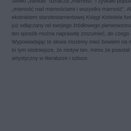
Słowo „vanitas” oznacza „marność” i zyskało popula
„marność nad marnościami i wszystko marność”. Af
ekstraktem starotestamentowej
Księgi Koheleta
fu
już odłączany od swojego źródłowego pierwowzoru.
ten sposób można naprawdę zrozumieć, do czego 
Wypowiadając te słowa możemy mieć bowiem na myśli
to tym istotniejsze, że motyw ten, mimo że powstał 
artystyczny w literaturze i sztuce.