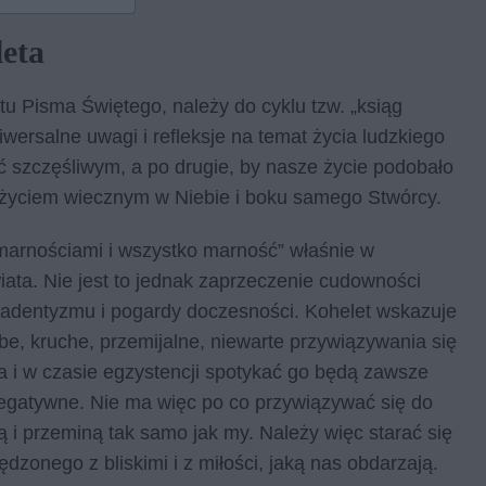
eta
 Pisma Świętego, należy do cyklu tzw. „ksiąg
wersalne uwagi i refleksje na temat życia ludzkiego
yć szczęśliwym, a po drugie, by nasze życie podobało
 życiem wiecznym w Niebie i boku samego Stwórcy.
marnościami i wszystko marność” właśnie w
wiata. Nie jest to jednak zaprzeczenie cudowności
adentyzmu i pogardy doczesności. Kohelet wskazuje
be, kruche, przemijalne, niewarte przywiązywania się
a i w czasie egzystencji spotykać go będą zawsze
negatywne. Nie ma więc po co przywiązywać się do
 i przeminą tak samo jak my. Należy więc starać się
dzonego z bliskimi i z miłości, jaką nas obdarzają.