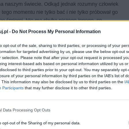
 na naszym świecie. Odkąd jednak rozumny człowiek
ę tego momentu nie tylko bać i nie tylko próbował go
k po śmierci. Nie ma chyba niczego innego, co
imo upływu tysiącleci, nadal nie jesteśmy oswojeni.
j.pl -
Do Not Process My Personal Information
to opt-out of the sale, sharing to third parties, or processing of your per
formation for targeted advertising by us, please use the below opt-out s
r selection. Please note that after your opt-out request is processed y
eing interest-based ads based on personal information utilized by us or
nego społeczeństwa. Omów
disclosed to third parties prior to your opt-out. You may separately opt-
losure of your personal information by third parties on the IAB’s list of
nych Ci fragmentów Rozmowy
. This information may also be disclosed by us to third parties on the
IA
 W swojej odpowiedzi uwzględnij
Participants
that may further disclose it to other third parties.
l Data Processing Opt Outs
az zarówno człowieka, jak i całego społeczeństwa.
o opt-out of the Sharing of my personal data.
ńska, która w dosyć rygorystyczny sposób wskazywała