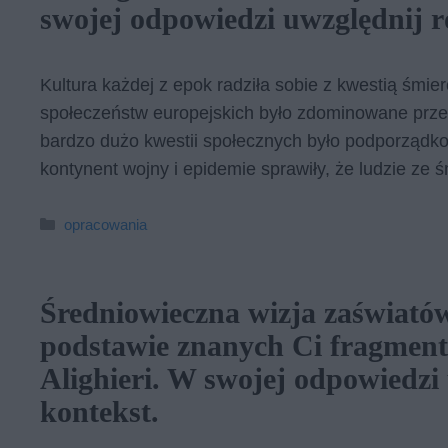
swojej odpowiedzi uwzględnij 
Kultura każdej z epok radziła sobie z kwestią śmie
społeczeństw europejskich było zdominowane przez
bardzo dużo kwestii społecznych było podporządkow
kontynent wojny i epidemie sprawiły, że ludzie ze ś
Kategorie
opracowania
Średniowieczna wizja zaświató
podstawie znanych Ci fragmen
Alighieri. W swojej odpowiedz
kontekst.