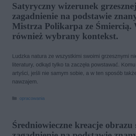
Satyryczny wizerunek grzeszne
zagadnienie na podstawie zna
Mistrza Polikarpa ze Śmiercią.
również wybrany kontekst.
Ludzka natura ze wszystkimi swoimi grzesznymi n
literatury, odkąd tylko ta zaczęła powstawać. Komu
artyści, jeśli nie samym sobie, a w ten sposób ta
nawzajem.
Kategorie
opracowania
Średniowieczne kreacje obrazu
zagadnienie na podstawie zna