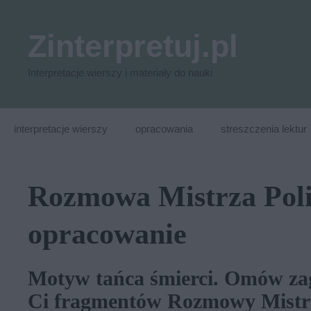
Przejdź
do
Zinterpretuj.pl
treści
Interpretacje wierszy i materiały do nauki
interpretacje wierszy
opracowania
streszczenia lektur
Rozmowa Mistrza Poli
opracowanie
Motyw tańca śmierci. Omów za
Ci fragmentów Rozmowy Mistrz