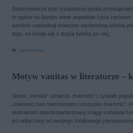
Średniowiecze było tysiącletnią epoką przesiąkniętą
to wpływ na bardzo wiele aspektów życia zarówno s
katolicki zawładnął wówczas wyobraźnią ludzką jeś
tego, co dzieje się z duszą ludzką po niej.
Kategorie
opracowania
Motyw vanitas w literaturze – 
Słowo „vanitas” oznacza „marność” i zyskało popula
„marność nad marnościami i wszystko marność”. Af
ekstraktem starotestamentowej Księgi Koheleta fun
już odłączany od swojego źródłowego pierwowzoru