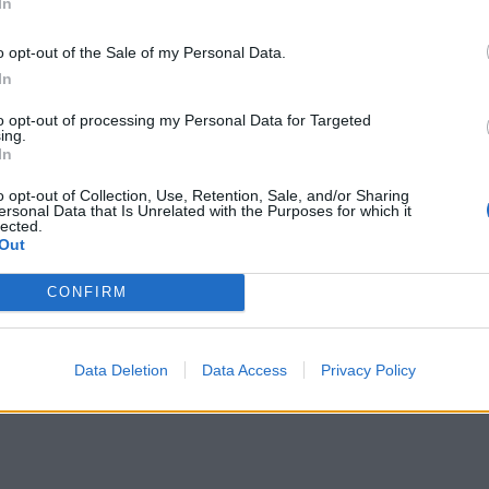
In
o opt-out of the Sale of my Personal Data.
In
to opt-out of processing my Personal Data for Targeted
ing.
In
 życia i śmierci. Omów
o opt-out of Collection, Use, Retention, Sale, and/or Sharing
ych Ci fragmentów Legendy o
ersonal Data that Is Unrelated with the Purposes for which it
lected.
owiedzi uwzględnij również
Out
CONFIRM
zaj myślenia o istnieniu i odchodzeniu ludzkim. Uwaga
Data Deletion
Data Access
Privacy Policy
ła się skupiać nie tyle na dobrym życiu, co na ciągłym