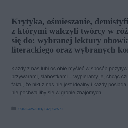
Krytyka, ośmieszanie, demistyf
z którymi walczyli twórcy w r
się do: wybranej lektury obowi
literackiego oraz wybranych ko
Każdy z nas lubi os obie myśleć w sposób pozytyw
przywarami, słabostkami – wypieramy je, chcąc cz
faktu, że nikt z nas nie jest idealny i każdy posiad
nie pochwaliłby się w gronie znajomych.
Kategorie
opracowania
,
rozprawki