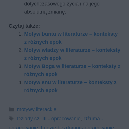
dotychczasowego życia i na jego
absolutną zmianę.
Czytaj także:
Motyw buntu w literaturze – konteksty
z różnych epok
Motyw władzy w literaturze – konteksty
z różnych epok
Motyw Boga w literaturze – konteksty z
różnych epok
Motyw snu w literaturze – konteksty z
różnych epok
Kategorie
motywy literackie
Tagi
Dziady cz. III - opracowanie
,
Dżuma -
opracowanie
,
Ludzie bezdomni - opracowanie
,