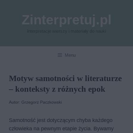
Przejdź
do
Zinterpretuj.pl
treści
Interpretacje wierszy i materiały do nauki
Menu
Motyw samotności w literaturze
– konteksty z różnych epok
Autor: Grzegorz Paczkowski
Samotność jest dotyczącym chyba każdego
człowieka na pewnym etapie życia. Bywamy