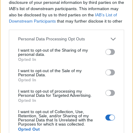
disclosure of your personal information by third parties on the
Wielu bohaterów małego
Małego Księcia
można
IAB’s list of downstream participants. This information may
also be disclosed by us to third parties on the
IAB’s List of
by uznać za samotnych. Zwracają uwagę
Downstream Participants
that may further disclose it to other
zwłaszcza postaci, które chłopiec odwiedza na
third parties.
kolejnych planetach. Są to na przykład Król,
Personal Data Processing Opt Outs
Pijak, Geograf, Bankier. Wszyscy ci dorośli
mężczyźni zamieszkują swoje planety w
I want to opt-out of the Sharing of my
personal data.
pojedynkę, co rodzi w nich frustrację.
Opted In
Samotność sprawia, że nie mają oni punktu
I want to opt-out of the Sale of my
odniesienia wobec własnych żyć i nie potrafią
Personal Data.
Opted In
dostrzec samych siebie w szerszej
perspektywie, dlatego też pogrążają się w
I want to opt-out of processing my
Personal Data for Targeted Advertising.
swoich destruktywnym sposobie życia.
Mały
Opted In
Książę
nie jest w stanie niczego się od nich
I want to opt-out of Collection, Use,
nauczyć. Twierdzi jedynie, że dorośli są dziwni.
Retention, Sale, and/or Sharing of my
Personal Data that Is Unrelated with the
To tej „dziwności” przyczynia się jednak właśnie
Purposes for which it was collected.
Opted Out
samotność, z którą ludzie nie są sobie w stanie