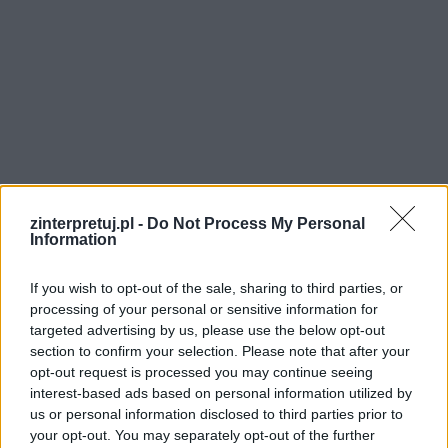
zinterpretuj.pl -
Do Not Process My Personal
Information
If you wish to opt-out of the sale, sharing to third parties, or
processing of your personal or sensitive information for
targeted advertising by us, please use the below opt-out
section to confirm your selection. Please note that after your
opt-out request is processed you may continue seeing
Motyw samotności w
Małym
interest-based ads based on personal information utilized by
us or personal information disclosed to third parties prior to
księciu
Antoine de Saint Exupery
your opt-out. You may separately opt-out of the further