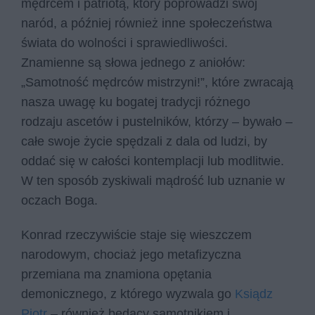
mędrcem i patriotą, który poprowadzi swój
naród, a później również inne społeczeństwa
świata do wolności i sprawiedliwości.
Znamienne są słowa jednego z aniołów:
„Samotność mędrców mistrzyni!”, które zwracają
nasza uwagę ku bogatej tradycji różnego
rodzaju ascetów i pustelników, którzy – bywało –
całe swoje życie spędzali z dala od ludzi, by
oddać się w całości kontemplacji lub modlitwie.
W ten sposób zyskiwali mądrość lub uznanie w
oczach Boga.
Konrad rzeczywiście staje się wieszczem
narodowym, chociaż jego metafizyczna
przemiana ma znamiona opętania
demonicznego, z którego wyzwala go
Ksiądz
Piotr
– również będący samotnikiem i