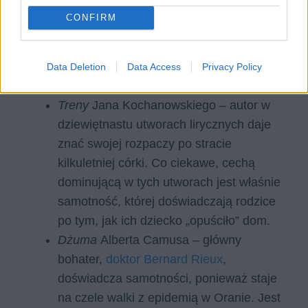
często poradzić i która ich upokarza.
CONFIRM
Motyw samotności w innych
Data Deletion
Data Access
Privacy Policy
dziełach
Treny
Jana Kochanowskiego – autor w
dziewiętnastu utworach lirycznych daje
znać swojej rozpaczy po stracie
kilkuletniej córki. Co ciekawe, cechą
dominującą w tych utworach jest właśnie
samotność, której doświadczają rodzice
po tym, jak ich dziecko „opuściło” dom.
Dżuma
Alberta Camusa – główny
bohater,
doktor Bernard Rieux
,
doświadcza samotności, ponieważ staje
na czele walki z epidemią w Oranie. Jest