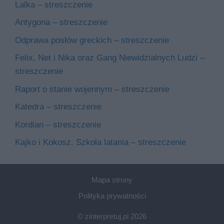
Lalka – streszczenie
Antygona – streszczenie
Odprawa posłów greckich – streszczenie
Felix, Net i Nika oraz Gang Niewidzialnych Ludzi –
streszczenie
Raport o stanie wojennym – streszczenie
Katedra – streszczenie
Kordian – streszczenie
Kajko i Kokosz. Szkoła latania – streszczenie
Mapa strony
Polityka prywatności
© zinterpretuj.pl 2026