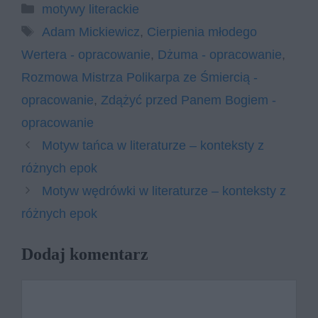
Kategorie
motywy literackie
Tagi
Adam Mickiewicz
,
Cierpienia młodego
Wertera - opracowanie
,
Dżuma - opracowanie
,
Rozmowa Mistrza Polikarpa ze Śmiercią -
opracowanie
,
Zdążyć przed Panem Bogiem -
opracowanie
Motyw tańca w literaturze – konteksty z
różnych epok
Motyw wędrówki w literaturze – konteksty z
różnych epok
Dodaj komentarz
Komentarz