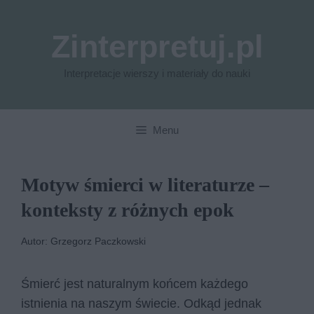
Przejdź
do
Zinterpretuj.pl
treści
Interpretacje wierszy i materiały do nauki
Menu
Motyw śmierci w literaturze –
konteksty z różnych epok
Autor: Grzegorz Paczkowski
Śmierć jest naturalnym końcem każdego
istnienia na naszym świecie. Odkąd jednak