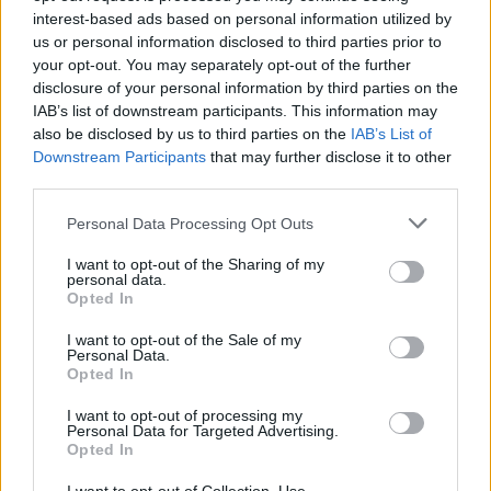
interest-based ads based on personal information utilized by
us or personal information disclosed to third parties prior to
your opt-out. You may separately opt-out of the further
disclosure of your personal information by third parties on the
IAB’s list of downstream participants. This information may
also be disclosed by us to third parties on the
IAB’s List of
Downstream Participants
that may further disclose it to other
Motyw śmierci w Dżumie Alberta
third parties.
Camusa
Personal Data Processing Opt Outs
Na fikcyjne miasto Oran spada epidemia
I want to opt-out of the Sharing of my
tytułowej dżumy. Miasto zostaje zamknięte i
personal data.
Opted In
odizolowane od reszty świata, stając się tym
samym areną do obserwowania ludzkich postaw
I want to opt-out of the Sale of my
Personal Data.
i charakterów. Śmierć szerzy się w
Opted In
zastraszającym tempie. Na drodze staje jej
I want to opt-out of processing my
doktor Bernard Rieux
, idealista, lekarz, który
Personal Data for Targeted Advertising.
Opted In
uważa za swój zwyczajny obowiązek narażanie