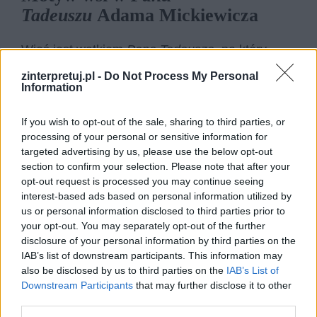
Tadeuszu
Adama Mickiewicza
Wieś jest wątkiem
Pana Tadeusza,
na który
bardzo rzadko zwraca się uwagę, a przecież
zinterpretuj.pl -
Do Not Process My Personal
Information
jeszcze w pierwszej połowie XIX wieku życie
większej części szlachty toczyło się właśnie w
If you wish to opt-out of the sale, sharing to third parties, or
dworkach położonych na wsi i w lasach. Nie
processing of your personal or sensitive information for
inaczej było w przypadku
Soplicowa
. Było to
targeted advertising by us, please use the below opt-out
section to confirm your selection. Please note that after your
miejsce niemal idylliczne, które miało ukazać jak
opt-out request is processed you may continue seeing
pamięć Mickiewicza wybiela obraz Polski i Litwy,
interest-based ads based on personal information utilized by
za którymi tęsknił na emigracji.
us or personal information disclosed to third parties prior to
your opt-out. You may separately opt-out of the further
disclosure of your personal information by third parties on the
Wieś jest nie tylko ostoją życia człowieka w
IAB’s list of downstream participants. This information may
zgodzie i harmonii z naturą, ale także kolebką
also be disclosed by us to third parties on the
IAB’s List of
polskości, hołubienia tradycji narodowych i
Downstream Participants
that may further disclose it to other
third parties.
patriotyzmu. Było to istotne zwłaszcza, że
Pan