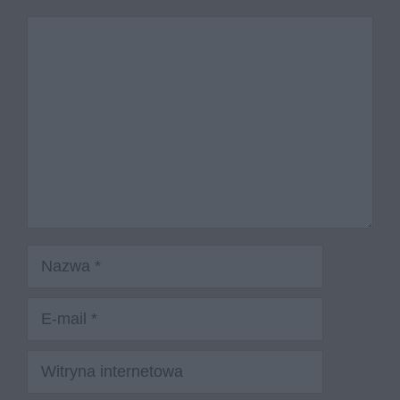
Komentarz
Nazwa
E-
mail
Witryna
internetowa