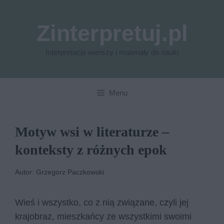
Przejdź
do
Zinterpretuj.pl
treści
Interpretacje wierszy i materiały do nauki
Menu
Motyw wsi w literaturze –
konteksty z różnych epok
Autor: Grzegorz Paczkowski
Wieś i wszystko, co z nią związane, czyli jej
krajobraz, mieszkańcy ze wszystkimi swoimi