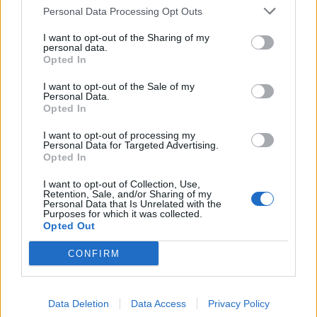
Tadeusz
opowiada o pierwszych dekadach
Personal Data Processing Opt Outs
zaborów. W dworku Sopliców wszystko podlega
I want to opt-out of the Sharing of my
porządkowi, jaki panował w najlepszych czasach
personal data.
Opted In
Rzeczpospolitej, a dobro ojczyzny, jest oprócz
wiary w Boga, najwyższą wartością.
I want to opt-out of the Sale of my
Personal Data.
Opted In
I want to opt-out of processing my
Personal Data for Targeted Advertising.
Opted In
I want to opt-out of Collection, Use,
Retention, Sale, and/or Sharing of my
Personal Data that Is Unrelated with the
Purposes for which it was collected.
Opted Out
CONFIRM
Data Deletion
Data Access
Privacy Policy