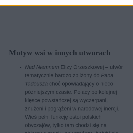
Motyw wsi w innych utworach
Nad Niemnem
Elizy Orzeszkowej – utwór
tematycznie bardzo zbliżony do
Pana
Tadeusza
choć opowiadający o nieco
późniejszym czasie. Polacy po kolejnej
klęsce powstańczej są wyczerpani,
znużeni i pogrążeni w narodowej inercji.
Wieś pełni funkcję ostoi polskich
obyczajów, tylko tam chodzi się na