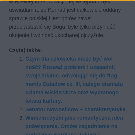
w
Wielkiej Improwizacji.
Jej wstępna część
uświadamia, że Konrad jest całkowicie oddany
sprawie polskiej i jest gotów nawet
przeciwstawić się Bogu, byle tylko przynieść
ukojenie i wolność ukochanej ojczyźnie.
Czytaj także:
Czym dla czło­wie­ka może być wol­
ność? Roz­waż pro­blem i uza­sad­nij
swo­je zda­nie, od­wo­łu­jąc się do frag­
men­tu Dziadów cz. III, całego dramatu
Adama Mickiewicza oraz wy­bra­ne­go
tek­stu kul­tu­ry.
Senator Nowosilcow – charakterystyka
Winkelriedyzm jako romantyczna idea
poświęcenia. Omów zagadnienie na
podstawie Kordiana Juliusza