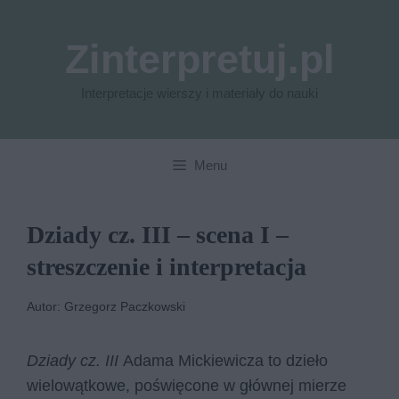
Przejdź
do
Zinterpretuj.pl
treści
Interpretacje wierszy i materiały do nauki
Menu
Dziady cz. III – scena I –
streszczenie i interpretacja
Autor: Grzegorz Paczkowski
Dziady cz. III
Adama Mickiewicza to dzieło
wielowątkowe, poświęcone w głównej mierze