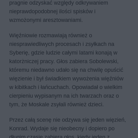
pragnie odzyskać względy odkrywaniem
nieprawdopodobnej ilości spisków i
wzmożonymi aresztowaniami.
Więźniowie rozmawiają również o
niesprawiedliwych procesach i zsyłkach na
Syberię, gdzie ludzie całymi latami konają w
katorżniczej pracy. Głos zabiera Sobolewski,
któremu niedawno udało się na chwilę opuścić
więzienie i był świadkiem wywożenia więźniów
w kibitkach i łańcuchach. Opowiadał o wielkim
cierpieniu wypisanym na ich twarzach oraz o
tym, że Moskale zsyłali również dzieci.
Przez całą scenę nie odzywa się jeden więzień,
Konrad. Wydaje się nieobecny i dopiero po
długim czasie zabiera głos, kiedy jeden z