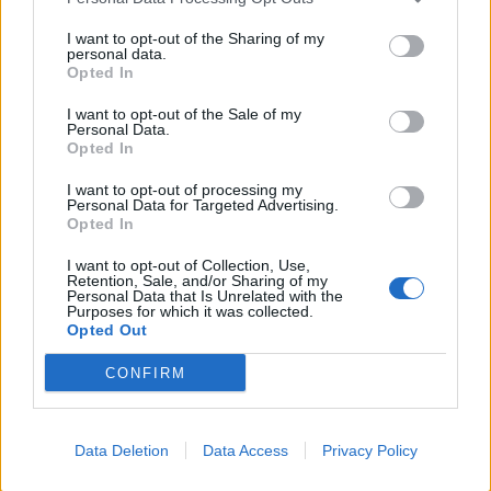
społeczeństwa, a także dzieci, które przecież nie
I want to opt-out of the Sharing of my
miały możliwości w żaden sposób przeciwstawić
personal data.
się caratowi. Cała scena ma za zadanie
Opted In
uświadomić czytelnikowi, jak wielką tragedią
I want to opt-out of the Sale of my
Personal Data.
były działania zaboru rosyjskiego i jak
Opted In
bezwzględni i brutalni byli jego przedstawiciele
I want to opt-out of processing my
w Polsce.
Personal Data for Targeted Advertising.
Opted In
Scena ta również przedstawia protagonistę
I want to opt-out of Collection, Use,
całego cyklu
Dziadów
– Konrada. To postać
Retention, Sale, and/or Sharing of my
Personal Data that Is Unrelated with the
tajemniczego romantyka, wizjonera i poety, który
Purposes for which it was collected.
Opted Out
stanowi alter ego samego Mickiewicza. Widać,
że odstaje on od reszty uwięzionych, jest skryty,
CONFIRM
pogrążony we własnych myślach. Jest to
zapowiedź rodzącego się w nim poetyckiego
Data Deletion
Data Access
Privacy Policy
szału, który swoje ujście znajdzie za chwilę