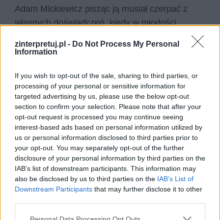
Adam Mickiewicz pisząc ją musiał czerpać z
własnych doświadczeń, kiedy w młodości
uczestniczył w aresztowaniu i procesie
zinterpretuj.pl -
Do Not Process My Personal
filomatów – koła naukowego – które zostało
Information
wzięte za organizację rewolucyjną. Właśnie z
If you wish to opt-out of the sale, sharing to third parties, or
takiej sceny poeta postanowił uczynić punkt
processing of your personal or sensitive information for
wyjściowy do całego dramatu, opowiadającego
targeted advertising by us, please use the below opt-out
o udręce Polaków spowodowanej zaborami.
section to confirm your selection. Please note that after your
opt-out request is processed you may continue seeing
interest-based ads based on personal information utilized by
Nowosilcow jest tutaj przedstawiony jako
us or personal information disclosed to third parties prior to
skrajnie niesprawiedliwy tyran, który aresztuje,
your opt-out. You may separately opt-out of the further
więzi i zsyła na Syberię niewinnych ludzi,
disclosure of your personal information by third parties on the
IAB’s list of downstream participants. This information may
wyłącznie po to, by przypodobać się carowi.
also be disclosed by us to third parties on the
IAB’s List of
Procederowi temu ulega młodzież, studenci –
Downstream Participants
that may further disclose it to other
którym odbiera się szansę na zdobycie
third parties.
wykształcenia i późniejszą pracę na rzecz
Personal Data Processing Opt Outs