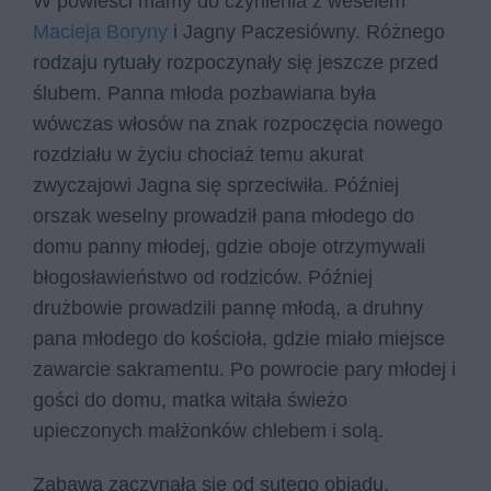
W powieści mamy do czynienia z weselem
Macieja Boryny
i Jagny Paczesiówny. Różnego
rodzaju rytuały rozpoczynały się jeszcze przed
ślubem. Panna młoda pozbawiana była
wówczas włosów na znak rozpoczęcia nowego
rozdziału w życiu chociaż temu akurat
zwyczajowi Jagna się sprzeciwiła. Później
orszak weselny prowadził pana młodego do
domu panny młodej, gdzie oboje otrzymywali
błogosławieństwo od rodziców. Później
drużbowie prowadzili pannę młodą, a druhny
pana młodego do kościoła, gdzie miało miejsce
zawarcie sakramentu. Po powrocie pary młodej i
gości do domu, matka witała świeżo
upieczonych małżonków chlebem i solą.
Zabawa zaczynała się od sutego obiadu.