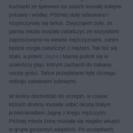
Kucharki ze śpiewem na ustach wnosiły kolejne
potrawy i wódkę. Później stoły odsuwano i
rozpoczynały się tańce. Zwyczajem było, że
panna młoda musiała zatańczyć ze wszystkimi
zaproszonymi na wesele mężczyznami, zanim
będzie mogła zatańczyć z mężem. Tak też się
stało, a potem
Jagna
i Maciej puścili się w
szaleńczy pląs, którym zachęcili do zabawy
resztę gości. Tańce przeplatane były różnego
rodzaju zabawami ludowymi.
W końcu dochodziło do oczepin, w czasie
których druhny musiały odbić okrytą białym
prześcieradłem Jagnę z kręgu mężczyzn.
Później młoda żona musiała się niejako wkupić
w grupę gospodyń wiejskich. Po oczepinach