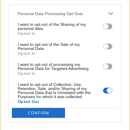
third parties.
Personal Data Processing Opt Outs
I want to opt-out of the Sharing of my
personal data.
Czytaj także:
Opted In
Rola przyrody i sposób jej ukazania w
I want to opt-out of the Sale of my
Chłopach Władysława Reymonta
Personal Data.
Opted In
Znaczenie śmierci w Chłopach
Znaczenie ziemi w Chłopach
I want to opt-out of processing my
Personal Data for Targeted Advertising.
Władysława Reymonta
Opted In
Czy Chłopi to epopeja? Argumenty za
I want to opt-out of Collection, Use,
Retention, Sale, and/or Sharing of my
Personal Data that Is Unrelated with the
Purposes for which it was collected.
Kategorie
opracowania
Opted Out
Tagi
Chłopi - opracowanie
,
Władysław Reymont
CONFIRM
Śmierć Macieja Boryny w Chłopach
Czy Chłopi to epopeja? Argumenty za