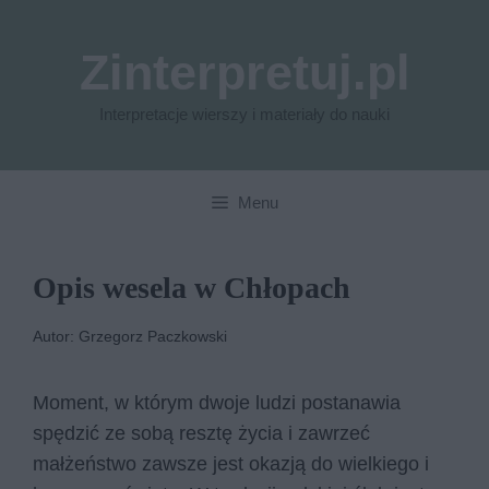
Przejdź
do
Zinterpretuj.pl
treści
Interpretacje wierszy i materiały do nauki
Menu
Opis wesela w Chłopach
Autor: Grzegorz Paczkowski
Moment, w którym dwoje ludzi postanawia
spędzić ze sobą resztę życia i zawrzeć
małżeństwo zawsze jest okazją do wielkiego i