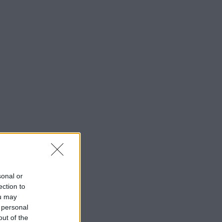
sonal or
ection to
ou may
 personal
out of the