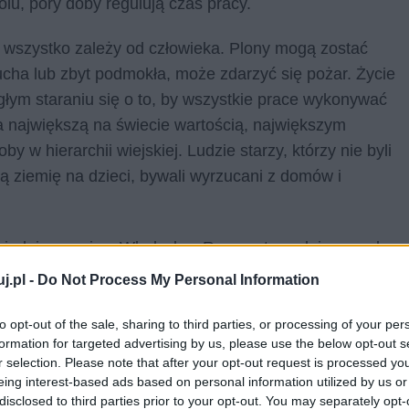
u, pory doby regulują czas pracy.
e wszystko zależy od człowieka. Plony mogą zostać
ucha lub zbyt podmokła, może zdarzyć się pożar. Życie
głym staraniu się o to, by wszystkie prace wykonywać
yła największą na świecie wartością, największym
w hierarchii wiejskiej. Ludzie starzy, którzy nie byli
ją ziemię na dzieci, bywali wyrzucani z domów i
owiedniego opisu. Władysław Reymont zgodnie z modą
rodę sposób impresjonistyczny. Przyroda była tworem
j.pl -
Do Not Process My Personal Information
ieniała się, ewoluowała, żyła. Potrafiła być zarówno
pogłębiać rozpacz, podkreślać czyjąś niedolę.
to opt-out of the sale, sharing to third parties, or processing of your per
formation for targeted advertising by us, please use the below opt-out s
a. Wpływała nie tylko na myśli i samopoczucie
r selection. Please note that after your opt-out request is processed y
stronę otaczającej Lipce natury, bardzo często
eing interest-based ads based on personal information utilized by us or
cować, nie znała więc okrutnej strony palącego
disclosed to third parties prior to your opt-out. You may separately opt-