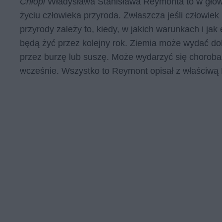
Chłopi
Władysława Stanisława Reymonta to w główn
życiu człowieka przyroda. Zwłaszcza jeśli człowiek m
przyrody zależy to, kiedy, w jakich warunkach i jak
będą żyć przez kolejny rok. Ziemia może wydać dob
przez burzę lub suszę. Może wydarzyć się choroba 
wcześnie. Wszystko to Reymont opisał z właściwą 