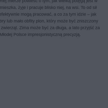
ej mierze powieść o tym, jak wielką potęgą jest w
ieszka, żyje i pracuje blisko niej, na wsi. To od sił
 efektywnie mogą pracować, a co za tym idzie – jak
ry lub mało obfity plon, który może być zniszczony
zwierząt. Zima może być za długa, a lato przyjść za
Młodej Polsce impresjonistyczną precyzją.