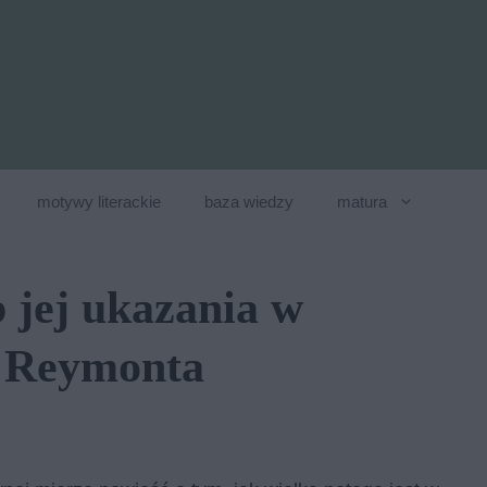
motywy literackie
baza wiedzy
matura
b jej ukazania w
 Reymonta