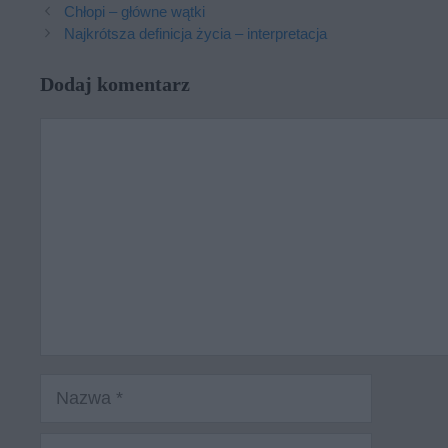
Chłopi – główne wątki
Najkrótsza definicja życia – interpretacja
Dodaj komentarz
Komentarz
Nazwa
E-