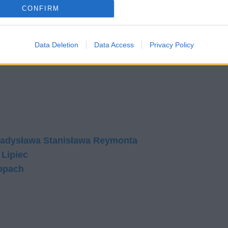
CONFIRM
Data Deletion
Data Access
Privacy Policy
ładysława Stanisława Reymonta
 Lipiec
łopach