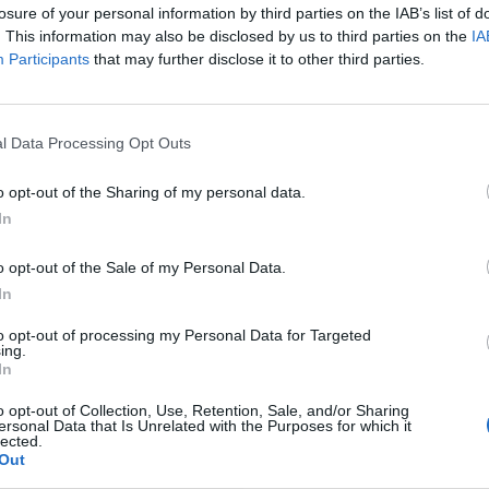
losure of your personal information by third parties on the IAB’s list of
w krajobrazy otaczające wieś.
Maciej Boryna
tuż przed
. This information may also be disclosed by us to third parties on the
IA
ił, było wyjście w pole i sianie. Chłop właśnie w ten
Participants
that may further disclose it to other third parties.
mi, która z każdą chwilą wydaje się coraz bardziej
wnętrze, jakby chciała pogrzebać go żywcem.
l Data Processing Opt Outs
końcu ma władzę nad życiem i śmiercią człowieka.
o opt-out of the Sharing of my personal data.
na właśnie w sposób sakralizujący ją, czyniący z niej
In
rzeń, które opisywane są w
Chłopach,
ich niemy
szej, która decyduje o pomyślności, lub jej braku.
o opt-out of the Sale of my Personal Data.
b mniej obfite. W wielu takich kwestiach człowiek jest
In
otęgą przyrody musi ugiąć się nawet najtwardszy
to opt-out of processing my Personal Data for Targeted
tków w powieści Władysława Reymonta, a wręcz jeden z
ing.
In
o opt-out of Collection, Use, Retention, Sale, and/or Sharing
ersonal Data that Is Unrelated with the Purposes for which it
lected.
Out