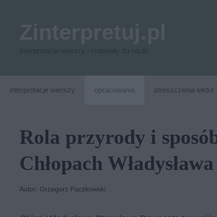
Przejdź
do
Zinterpretuj.pl
treści
Interpretacje wierszy i materiały do nauki
interpretacje wierszy
opracowania
streszczenia lektur
Rola przyrody i sposó
Chłopach Władysława
Autor: Grzegorz Paczkowski