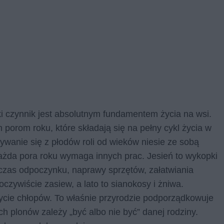
ki czynnik jest absolutnym fundamentem życia na wsi.
porom roku, które składają się na pełny cykl życia w
mywanie się z płodów roli od wieków niesie ze sobą
ażda pora roku wymaga innych prac. Jesień to wykopki
czas odpoczynku, naprawy sprzętów, załatwiania
czywiście zasiew, a lato to sianokosy i żniwa.
życie chłopów. To właśnie przyrodzie podporządkowuje
h plonów zależy „być albo nie być” danej rodziny.