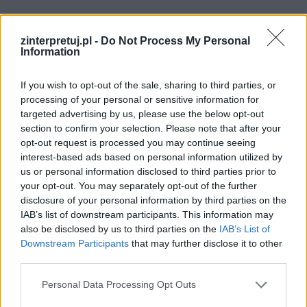
Ludzki los był pojmowany przez chłopów w
bardzo prosty sposób. Uczciwość miała być
zinterpretuj.pl -
Do Not Process My Personal
Information
nagrodzona, nieuczciwość – ukarana. Często
jednak działo się inaczej. Chłopi na włąsnej
If you wish to opt-out of the sale, sharing to third parties, or
skórze odczuwali, że życie to ciężkie wyzwanie,
processing of your personal or sensitive information for
targeted advertising by us, please use the below opt-out
w którym cały czas trzeba ciężko pracować i
section to confirm your selection. Please note that after your
mieć się na baczności, by nie popełnić błędu.
opt-out request is processed you may continue seeing
Inaczej bowiem można by się narazić nie tylko
interest-based ads based on personal information utilized by
us or personal information disclosed to third parties prior to
Bogu, ale również sąsiadowi, lub nawet całej
your opt-out. You may separately opt-out of the further
wsi.
disclosure of your personal information by third parties on the
IAB’s list of downstream participants. This information may
Czytaj także:
also be disclosed by us to third parties on the
IAB’s List of
Downstream Participants
that may further disclose it to other
Rola przyrody i sposób jej ukazania w
third parties.
Chłopach Władysława Reymonta
Personal Data Processing Opt Outs
Znaczenie śmierci w Chłopach
Chłopi – rola pracy w życiu