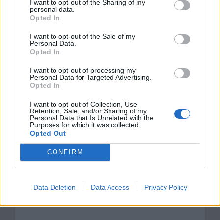
I want to opt-out of the Sharing of my
personal data.
mieszkańców Lipiec
Opted In
Tradycje świąt Bożego Narodzenia w
I want to opt-out of the Sale of my
Chłopach
Personal Data.
Opted In
Kategorie
I want to opt-out of processing my
opracowania
Personal Data for Targeted Advertising.
Opted In
Tagi
Chłopi - opracowanie
,
Władysław Reymont
Znaczenie śmierci w Chłopach
I want to opt-out of Collection, Use,
Retention, Sale, and/or Sharing of my
Personal Data that Is Unrelated with the
Chłopi – rola pracy w życiu mieszkańców
Purposes for which it was collected.
Opted Out
Lipiec
CONFIRM
Dodaj komentarz
Komentarz
Data Deletion
Data Access
Privacy Policy