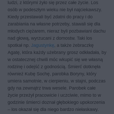
ludzi, z którymi żyło się przez całe życie. Los
osób w podeszłym wieku nie był najciekawszy.
Kiedy przestawali być zdatni do pracy i do
zarabiania na własne potrzeby, stawali się dla
młodych ciężarem, nieraz byli pozbawiani dachu
nad głową, wyrzucani z domostw. Taki los
spotkał np.
Jagustynkę
, a także żebraczkę
Agatę, która każdy użebrany grosz odkładała, by
w ostatecznej chwili móc wkupić się we własną
rodzinę i odejść z godnością. Śmierć dotknęła
również Kubę Sochę, parobka Boryny, który
umiera samotnie, w cierpieniu, w stajni, podczas
gdy na zewnątrz trwa wesele. Parobek całe
życie przeżył pracowicie i uczciwie, mimo to w
godzinie śmierci doznał głębokiego upokorzenia
– los okazał się dla niego bardzo niełaskawy.