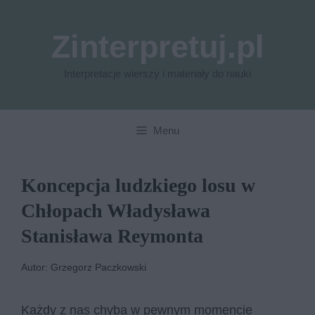
Przejdź
do
Zinterpretuj.pl
treści
Interpretacje wierszy i materiały do nauki
Menu
Koncepcja ludzkiego losu w
Chłopach Władysława
Stanisława Reymonta
Autor: Grzegorz Paczkowski
Każdy z nas chyba w pewnym momencie