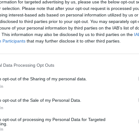
formation for targeted advertising by us, please use the below opt-out s
dni. Najpierw jednak łamano się opłatkiem i składano
r selection. Please note that after your opt-out request is processed y
eing interest-based ads based on personal information utilized by us or
em częstowano również przydomowe bydło, np. krowy, co
disclosed to third parties prior to your opt-out. You may separately opt-
ub po kolacji odczytywano również fragmenty z Biblii
losure of your personal information by third parties on the IAB’s list of
rystusa.
. This information may also be disclosed by us to third parties on the
IA
Participants
that may further disclose it to other third parties.
zadość, wszyscy oczekiwali na nadejście nocy, gdyż
ysta msza bożonarodzeniowa, nazywana pasterką. Na
l Data Processing Opt Outs
zkańcy, gdyż była to uroczystość równie ważna co
zynał się okres Bożego Narodzenia, śpiewano kolędy, a
o opt-out of the Sharing of my personal data.
strojony nie gorzej niż wiejskie chałupy, wrażenie robił
In
do świątyni specjalnie na tę okazję. Po nabożeństwie
o opt-out of the Sale of my Personal Data.
ięta spędzić na odpoczynku w gronie rodziny i
In
to opt-out of processing my Personal Data for Targeted
ing.
In
yspiańskiego – porównanie postaw