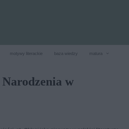
motywy literackie
baza wiedzy
matura
o Narodzenia w