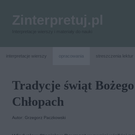
Przejdź
do
Zinterpretuj.pl
treści
Interpretacje wierszy i materiały do nauki
interpretacje wierszy
opracowania
streszczenia lektur
Tradycje świąt Bożeg
Chłopach
Autor: Grzegorz Paczkowski