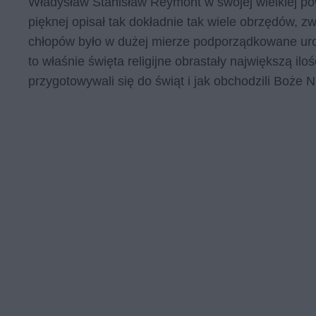
Władysław Stanisław Reymont w swojej wielkiej pow
pięknej opisał tak dokładnie tak wiele obrzędów, zw
chłopów było w dużej mierze podporządkowane uroc
to właśnie święta religijne obrastały największą il
przygotowywali się do świąt i jak obchodzili Boże 