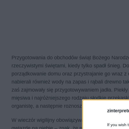
Przygotowania do obchodów świąt Bożego Narodzen
rzeczywistymi świętami, kiedy tylko spadł śnieg. 
porządkowanie domu oraz przystrajanie go wraz z d
nabierali również wody na zapas i rąbali drewno ta
zaś zajmowały się przygotowywaniem jadła. Piekły ci
mięsiwa i najróżniejszego rodzaju słodkie przekąsk
organistę, a następnie roznoszone po całej wsi pr
zinterpretu
W wieczór wigilijny obowiązywał ścisły post, toteż
If you wish 
gwiazdę na niebie – znak, że można zasiąść do pod