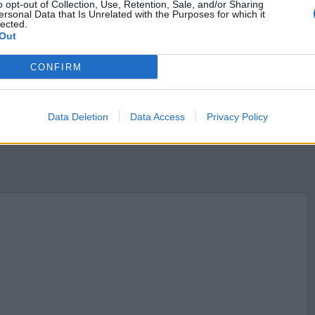
o opt-out of Collection, Use, Retention, Sale, and/or Sharing
Chłopach Władysława Reymonta
ersonal Data that Is Unrelated with the Purposes for which it
lected.
ładysława Stanisława Reymonta
Out
a z Chłopów Władysława Reymonta
CONFIRM
Data Deletion
Data Access
Privacy Policy