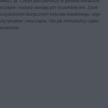
ieści, pt.
Chłopi
jako pierwszy w polskiej literaturze
yczajów i tradycji panujących na polskiej wsi. Życie
zystościom liturgicznym kościoła katolickiego, więc
ością rytuałów i zwyczajów. Oto jak mieszkańcy Lipiec
Narodzenie.