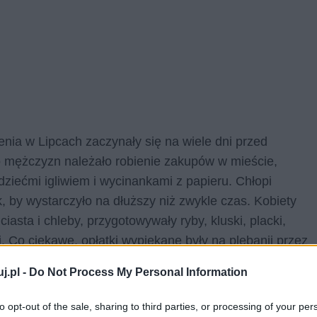
ia w Lipcach zaczynały się na wiele dni przed
Do mężczyzn należało robienie zakupów w mieście,
ziećmi igliwiem i wycinankami z papieru. Chłopi
k, by wystarczyło na dłuższy niż zwykle czas. Kobiety
asta i chleby, przygotowywały ryby, kluski, placki,
i. Co ciekawe, opłatki wypiekane były na plebanii przez
zez kolędników.
j.pl -
Do Not Process My Personal Information
 wszyscy z niecierpliwością wyczekiwali na pierwszą
to opt-out of the sale, sharing to third parties, or processing of your per
szytego sianem stołu i rozpocząć wieczerzę. Ta była