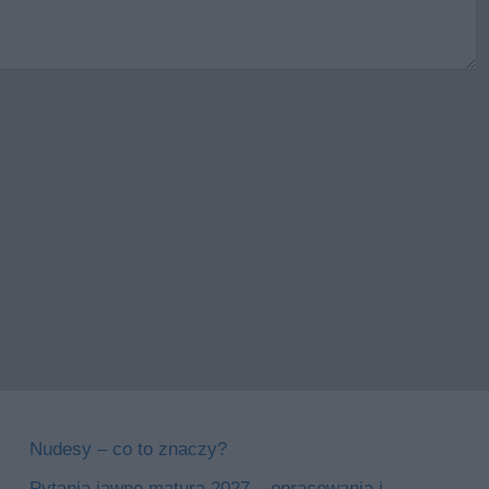
Nudesy – co to znaczy?
Pytania jawne matura 2027 – opracowania i