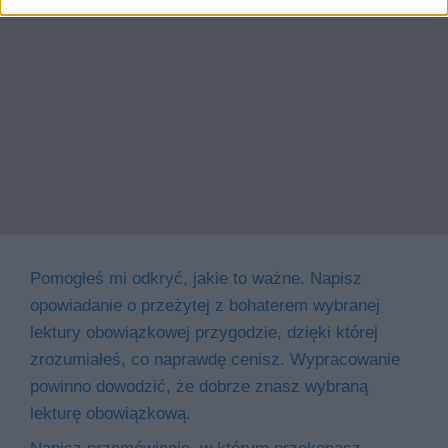
Pomogłeś mi odkryć, jakie to ważne. Napisz
opowiadanie o przeżytej z bohaterem wybranej
lektury obowiązkowej przygodzie, dzięki której
zrozumiałeś, co naprawdę cenisz. Wypracowanie
powinno dowodzić, że dobrze znasz wybraną
lekturę obowiązkową.