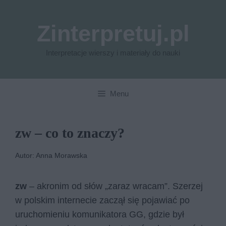
Przejdź
do
Zinterpretuj.pl
treści
Interpretacje wierszy i materiały do nauki
Menu
zw – co to znaczy?
Autor: Anna Morawska
zw
– akronim od słów „zaraz wracam”. Szerzej
w polskim internecie zaczął się pojawiać po
uruchomieniu komunikatora GG, gdzie był