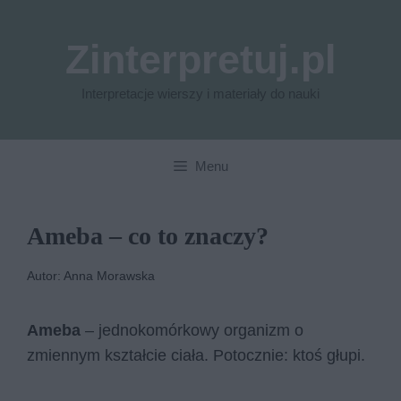
Przejdź
do
Zinterpretuj.pl
treści
Interpretacje wierszy i materiały do nauki
Menu
Ameba – co to znaczy?
Autor: Anna Morawska
Ameba
– jednokomórkowy organizm o
zmiennym kształcie ciała. Potocznie: ktoś głupi.