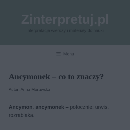
Przejdź
do
Zinterpretuj.pl
treści
Interpretacje wierszy i materiały do nauki
Menu
Ancymonek – co to znaczy?
Autor: Anna Morawska
Ancymon
,
ancymonek
– potocznie: urwis,
rozrabiaka.