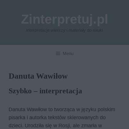
Przejdź
do
Zinterpretuj.pl
treści
Interpretacje wierszy i materiały do nauki
Menu
Danuta Wawiłow
Szybko – interpretacja
Danuta Wawiłow to tworząca w języku polskim
pisarka i autorka tekstów skierowanych do
dzieci. Urodziła się w Rosji, ale zmarła w