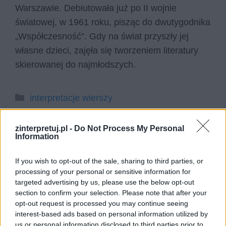
Warszawie. Debiutowała już po II wojnie
światowej, w 1961 roku, pisząc do dwutygodnika
„Współczesność”. Gdy na świat przyszły jej
własne dzieci, zajęła się tworzeniem literatury
skierowanej do najmłodszych.
Kategorie
interpretacje wierszy
Szukaj
zinterpretuj.pl -
Do Not Process My Personal
Information
Szukaj
If you wish to opt-out of the sale, sharing to third parties, or
processing of your personal or sensitive information for
targeted advertising by us, please use the below opt-out
section to confirm your selection. Please note that after your
opt-out request is processed you may continue seeing
interest-based ads based on personal information utilized by
us or personal information disclosed to third parties prior to