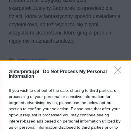
Niesamowite przygody dziesięciu
skarpetek Justyny Bednarek to opowieść dla
dzieci, która w fantastyczny sposób uświadamia
czytelnikowi, co też wydarza się z tymi
wszystkimi skarpetami, które giną w praniu i
nigdy nie możnaich znaleźć.
Kategorie
opracowania
zinterpretuj.pl -
Do Not Process My Personal
Information
Niesamowite przygody dziesięciu
If you wish to opt-out of the sale, sharing to third parties, or
skarpetek – plan wydarzeń
processing of your personal or sensitive information for
targeted advertising by us, please use the below opt-out
section to confirm your selection. Please note that after your
Czarna skarpetka ucieka z domu i trafia na
opt-out request is processed you may continue seeing
interest-based ads based on personal information utilized by
casting, który wygrywa wierszem o cierpieniu
us or personal information disclosed to third parties prior to
skarpet, a następnie zostaje gwiazdą serialu i