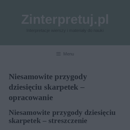
Przejdź
do
Zinterpretuj.pl
treści
Interpretacje wierszy i materiały do nauki
Menu
Niesamowite przygody
dziesięciu skarpetek –
opracowanie
Niesamowite przygody dziesięciu
skarpetek – streszczenie