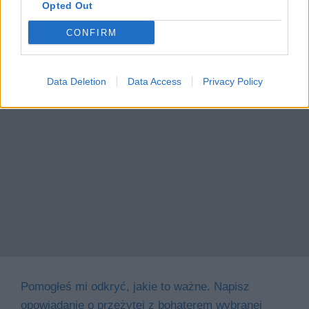
Opted Out
CONFIRM
Data Deletion
Data Access
Privacy Policy
Pomogłeś mi odkryć, jakie to ważne. Napisz
opowiadanie o przeżytej z bohaterem wybranej