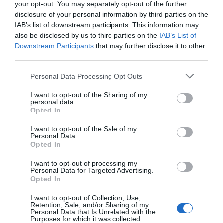
your opt-out. You may separately opt-out of the further
pisze książkę. Szara skarpeta ucieka przez
disclosure of your personal information by third parties on the
IAB’s list of downstream participants. This information may
dziurę w podłodze, którą trafia na łąkę, gdzie
also be disclosed by us to third parties on the
IAB’s List of
daje schronienie myszom polnym przed
Downstream Participants
that may further disclose it to other
jastrzębiem.
third parties.
Personal Data Processing Opt Outs
Kategorie
opracowania
I want to opt-out of the Sharing of my
personal data.
Opted In
Szukaj
I want to opt-out of the Sale of my
Szukaj
Personal Data.
Opted In
I want to opt-out of processing my
Personal Data for Targeted Advertising.
Opted In
I want to opt-out of Collection, Use,
Retention, Sale, and/or Sharing of my
Personal Data that Is Unrelated with the
Purposes for which it was collected.