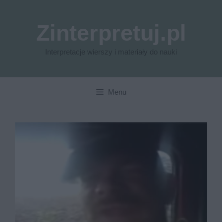
Przejdź
do
Zinterpretuj.pl
treści
Interpretacje wierszy i materiały do nauki
Menu