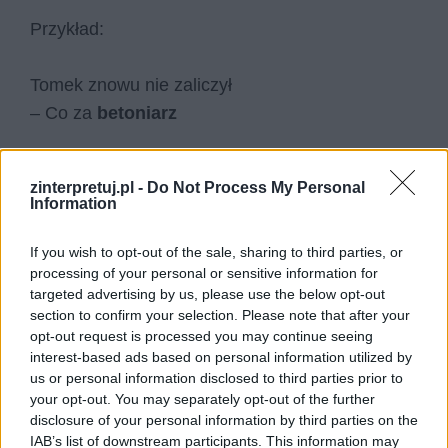
Przykład:
Tomek znowu nie zaliczył
– Co za
betoniarz
Czytaj także:
zinterpretuj.pl -
Do Not Process My Personal
Softy – co to znaczy?
Information
Stulejarz – co to znaczy?
Sos – co to znaczy?
If you wish to opt-out of the sale, sharing to third parties, or
+1 – co to znaczy?
processing of your personal or sensitive information for
targeted advertising by us, please use the below opt-out
section to confirm your selection. Please note that after your
Kategorie
opt-out request is processed you may continue seeing
słownik
interest-based ads based on personal information utilized by
Problem dorastania i społecznej inicjacji
us or personal information disclosed to third parties prior to
your opt-out. You may separately opt-out of the further
bohatera. Omów zagadnienie na podstawie
disclosure of your personal information by third parties on the
„Przedwiośnia” Stefana Żeromskiego. W swojej
IAB’s list of downstream participants. This information may