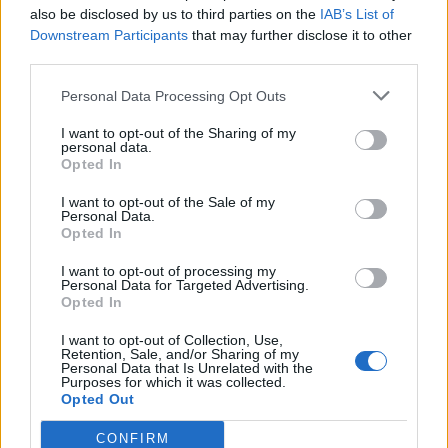
also be disclosed by us to third parties on the
IAB’s List of
odpowiedzi uwzględnij również wybrany
Downstream Participants
that may further disclose it to other
kontekst.
third parties.
Rel – co to znaczy?
Personal Data Processing Opt Outs
I want to opt-out of the Sharing of my
Dodaj komentarz
personal data.
Opted In
Komentarz
I want to opt-out of the Sale of my
Personal Data.
Opted In
I want to opt-out of processing my
Personal Data for Targeted Advertising.
Opted In
I want to opt-out of Collection, Use,
Retention, Sale, and/or Sharing of my
Personal Data that Is Unrelated with the
Purposes for which it was collected.
Opted Out
CONFIRM
Nazwa