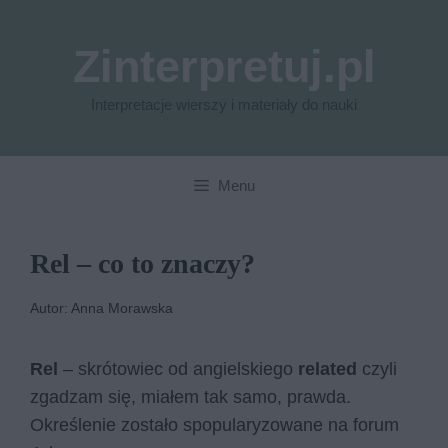
Przejdź
do
Zinterpretuj.pl
treści
Interpretacje wierszy i materiały do nauki
Menu
Rel – co to znaczy?
Autor: Anna Morawska
Rel
– skrótowiec od angielskiego
related
czyli
zgadzam się, miałem tak samo, prawda.
Określenie zostało spopularyzowane na forum