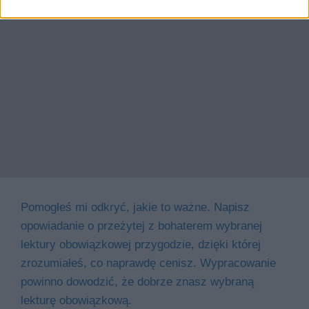
Pomogłeś mi odkryć, jakie to ważne. Napisz
opowiadanie o przeżytej z bohaterem wybranej
lektury obowiązkowej przygodzie, dzięki której
zrozumiałeś, co naprawdę cenisz. Wypracowanie
powinno dowodzić, że dobrze znasz wybraną
lekturę obowiązkową.