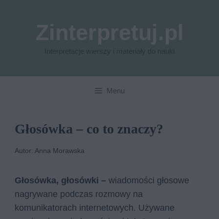
Przejdź
do
Zinterpretuj.pl
treści
Interpretacje wierszy i materiały do nauki
Menu
Głosówka – co to znaczy?
Autor: Anna Morawska
Głosówka
,
głosówki
–
wiadomości głosowe
nagrywane podczas rozmowy na
komunikatorach internetowych. Używane