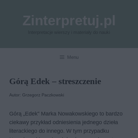
Przejdź
do
Zinterpretuj.pl
treści
Interpretacje wierszy i materiały do nauki
Menu
Górą Edek – streszczenie
Autor: Grzegorz Paczkowski
Górą „Edek” Marka Nowakowskiego to bardzo
ciekawy przykład odniesienia jednego dzieła
literackiego do innego. W tym przypadku