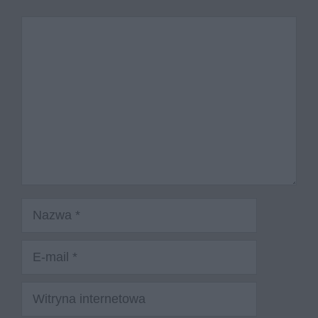
Komentarz
Nazwa
E-
mail
Witryna
internetowa