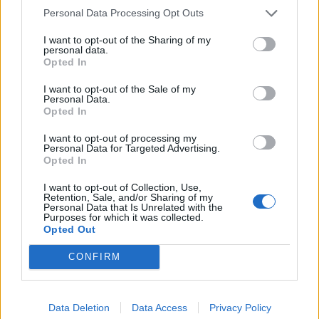
Personal Data Processing Opt Outs
I want to opt-out of the Sharing of my
personal data.
Opted In
Czytaj także:
I want to opt-out of the Sale of my
Górą Edek – plan wydarzeń
Personal Data.
Opted In
Znaczenie tytułu i jego rola w
odczytaniu sensu utworu. Omów
I want to opt-out of processing my
Personal Data for Targeted Advertising.
zagadnienie na podstawie
Opted In
opowiadania Górą „Edek” Marka
I want to opt-out of Collection, Use,
Nowakowskiego. W swojej odpowiedzi
Retention, Sale, and/or Sharing of my
Personal Data that Is Unrelated with the
uwzględnij również wybrany kontekst.
Purposes for which it was collected.
Opted Out
Hiperbolizacja i jej znaczenie w
kompozycji i budowaniu sensu
CONFIRM
utworu. Omów zagadnienie na
podstawie opowiadania Górą „Edek”
Data Deletion
Data Access
Privacy Policy
Marka Nowakowskiego. W swojej