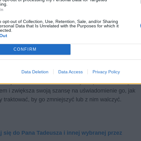
ing.
In
o opt-out of Collection, Use, Retention, Sale, and/or Sharing
ersonal Data that Is Unrelated with the Purposes for which it
lected.
Out
CONFIRM
Data Deletion
Data Access
Privacy Policy
 może być stosowana na wiele różnych sposobów. Dzięki
lem i zwiększa swoją szansę na uświadomienie go, jak
 traktować, by go zmniejszyć lub z nim walczyć.
się do Pana Tadeusza i innej wybranej przez