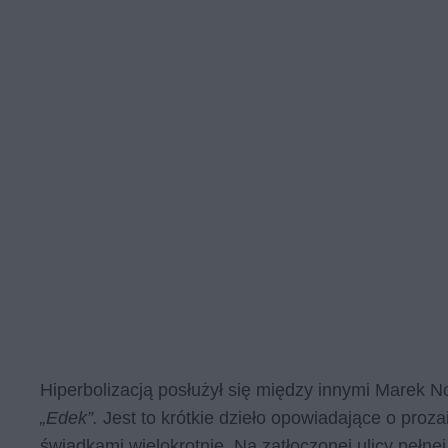
Hiperbolizacją posłużył się między innymi Marek 
„Edek”.
Jest to krótkie dzieło opowiadające o proza
świadkami wielokrotnie. Na zatłoczonej ulicy peł