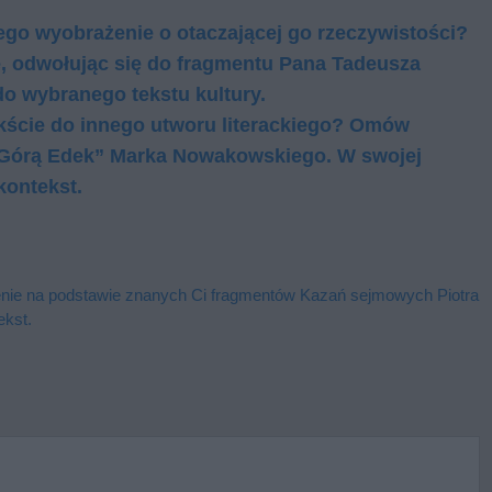
go wy­obra­że­nie o ota­cza­ją­cej go rze­czy­wi­sto­ści?
e, od­wo­łu­jąc się do frag­men­tu Pana Tadeusza
wy­bra­ne­go tek­stu kul­tu­ry.
ekście do innego utworu literackiego? Omów
„Górą Edek” Marka Nowakowskiego. W swojej
kontekst.
nie na podstawie znanych Ci fragmentów Kazań sejmowych Piotra
ekst.