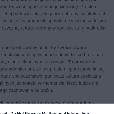
rzone wcześniej przez innego kierowcę. Problem
lichej budowy ciała, elegancko ubrany i w okularach.
ce zajął zaś w arogancki sposób mężczyzna w dużym
łę fizyczną, a także ubrany w sposób, który podkreślał
 przejaskrawiony po to, by zwrócić uwagę
przedstawiona w opowiadaniu dowodzi, że brutalna i
nym, intelektualnym i uczciwym. Ta prozaiczna
i, uświadamia nam, że tak proste nieporozumienia są
ę dane społeczeństwo, ponieważ kultura społeczna
gólnych jednostek. W momencie, kiedy ludzie nie
kiego zachowania od ogółu.
acji, odnaleźć można w
Reducie Ordona
Adama
a o generale, który prowadzi bój z Moskalami.
j.pl -
Do Not Process My Personal Information