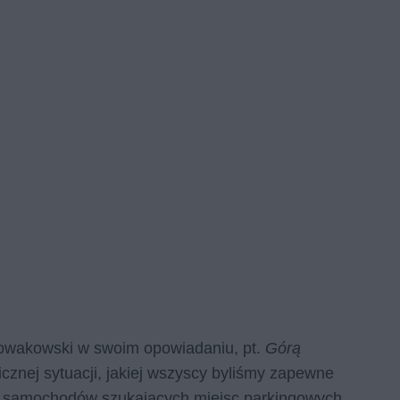
Nowakowski w swoim opowiadaniu, pt.
Górą
icznej sytuacji, jakiej wszyscy byliśmy zapewne
nej samochodów szukających miejsc parkingowych,