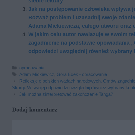
siebie lektury
Jak na po­stę­po­wa­nie czło­wie­ka wpły­wa je
Roz­waż pro­blem i uza­sad­nij swo­je zda­ni
Adama Mickiewicza, ca­łe­go utwo­ru oraz do 
W jakim celu autor nawiązuje w swoim t
zagadnienie na podstawie opowiadania 
odpowiedzi uwzględnij również wybrany 
Kategorie
opracowania
Tagi
Adam Mickiewicz
,
Górą Edek - opracowanie
Refleksje o polskich wadach narodowych. Omów zagadnie
Skargi. W swojej odpowiedzi uwzględnij również wybrany kont
Jak można zinterpretować zakończenie Tanga?
Dodaj komentarz
Komentarz