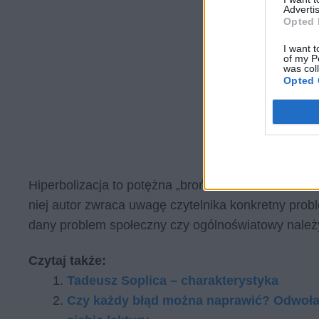
Advertis
Opted 
I want t
of my P
was col
Opted 
Hiperbolizacja to potężna „broń” literacka, która
niej autor zwraca uwagę czytelnika konkretny prob
dany problem społeczny czy ogólnoświatowy należy
Czytaj także:
Tadeusz Soplica – charakterystyka
Czy każdy błąd można naprawić? Odwołaj 