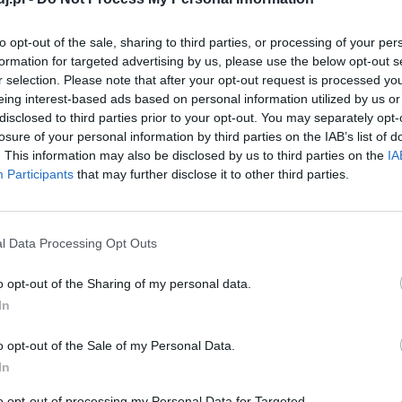
się wysadzić swój szaniec, poświęcić życie, byle tylko
perbolizacji poddany jest wizerunek cara. Władca Rosji
to opt-out of the sale, sharing to third parties, or processing of your per
, który jednym zmrużeniem powiem potrafi skazać na
formation for targeted advertising by us, please use the below opt-out s
r selection. Please note that after your opt-out request is processed y
powoduje zesłanie tysięcy ludzi na Syberię, a gest
eing interest-based ads based on personal information utilized by us or
 setek tysięcy istnień dla własnych korzyści
disclosed to third parties prior to your opt-out. You may separately opt-
losure of your personal information by third parties on the IAB’s list of
. This information may also be disclosed by us to third parties on the
IA
Participants
that may further disclose it to other third parties.
eważ rządzi swoimi poddanymi przy pomocy strachu.
 słuszną. Boi się i wysługuje się niewinnymi ludźmi.
gdyby Mickiewicz wcześniej nie użył hiperbolizacji i
l Data Processing Opt Outs
ej. Później jednak okazuje się, że boskość tej istoty
oddanych. Jego postawa skonfrontowana jest z postawą
o opt-out of the Sharing of my personal data.
In
ć, że staje do walki wraz ze swoimi żołnierzami, to
o w najmniejszym stopniu nie dopomóc wrogom.
o opt-out of the Sale of my Personal Data.
In
to opt-out of processing my Personal Data for Targeted