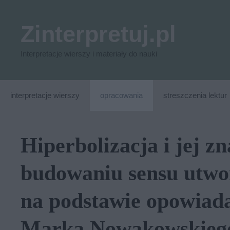
Przejdź
do
Zinterpretuj.pl
treści
Interpretacje wierszy i materiały do nauki
interpretacje wierszy
opracowania
streszczenia lektur
Hiperbolizacja i jej z
budowaniu sensu utwo
na podstawie opowiad
Marka Nowakowskiego