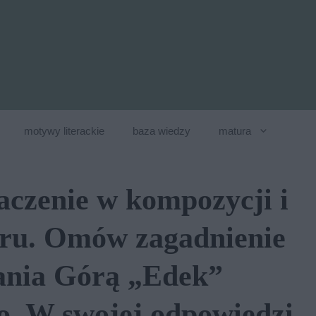
motywy literackie
baza wiedzy
matura
naczenie w kompozycji i
ru. Omów zagadnienie
ania Górą „Edek”
. W swojej odpowiedzi