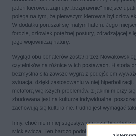
jeden kierowca zajmuje „bezprawnie” miejsce upat
polega na tym, że pierwszym kierowcą był człowiek 
W dodatku poruszał się małym fiatem. Jego miejs
fordzie, człowiek potężnej postury, zdradzającej si
jego wojowniczą naturę.
Wygląd obu bohaterów został przez Nowakowskiego
czytelników na różnice w ich postawach. Historia 
bezmyślna siła zawsze wygra z podejściem wyważo
sytuacja, dzięki zastosowaniu w niej hiperbolizacj
metaforą większych problemów, z jakimi mierzy si
zbudowana jest na kulturze indywidualnej poszcze
zachowują się kulturalnie, trudno jest wymagać ta
Inny, choć nie mniej sugestywny rodzaj hiperboliz
Mickiewicza. Ten bardzo podniosły poemat opowiad
zinterpretu