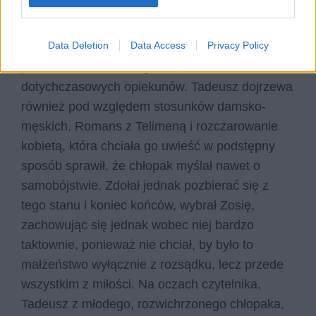
świadomym i odpowiedzialnym. Zaczyna
wprowadzać wyuczoną wcześniej wiedzę w
Data Deletion
Data Access
Privacy Policy
życiową praktykę. Staje się równowartościowym
partnerem do rozmowy dla swoich
dotychczasowych opiekunów. Tadeusz dojrzewa
również pod względem stosunków damsko-
męskich. Romans z Telimeną i rozczarowanie
kobietą, która chciała go uwieść w podstępny
sposób sprawił, że chłopak myślał nawet o
samobójstwie. Zdołał jednak pozbierać się z
tego stanu i koniec końców, wybrał Zosię,
zachowując się jednak wobec niej bardzo
taktownie, ponieważ nie chciał, by było to
małżeństwo wyłącznie z rozsądku, lecz przede
wszystkim z miłości. Na oczach czytelnika,
Tadeusz z młodego, rozwichrzonego chłopaka,