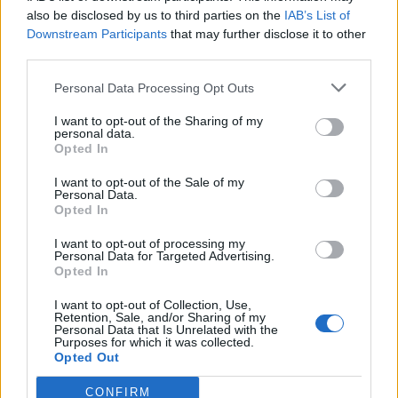
also be disclosed by us to third parties on the
IAB’s List of
Downstream Participants
that may further disclose it to other
third parties.
Personal Data Processing Opt Outs
I want to opt-out of the Sharing of my
Tadeusz Soplica jest postacią budzącą
personal data.
Opted In
zdecydowanie pozytywne uczucia u czytelników.
I want to opt-out of the Sale of my
Jest człowiekiem młodym, który pomimo
Personal Data.
solidnego wychowania i wykształcenia oraz
Opted In
warunków środowiskowych, nadal nie do końca
I want to opt-out of processing my
Personal Data for Targeted Advertising.
jest w stanie poradzić sobie w gronie starszych,
Opted In
bardziej doświadczonych od siebie i lepiej
I want to opt-out of Collection, Use,
znających życie ludzi. Tak jest na początku
Retention, Sale, and/or Sharing of my
Personal Data that Is Unrelated with the
epopei. Później jednak, w miarę dziejących się
Purposes for which it was collected.
na naszych oczach wydarzeń, młodzieniec ów
Opted Out
dorośleje, dojrzewa. Staje się człowiekiem
CONFIRM