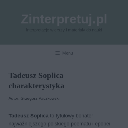
Przejdź
do
Zinterpretuj.pl
treści
Interpretacje wierszy i materiały do nauki
Menu
Tadeusz Soplica –
charakterystyka
Autor: Grzegorz Paczkowski
Tadeusz Soplica
to tytułowy bohater
najważniejszego polskiego poematu i epopei