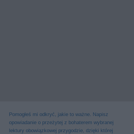
Pomogłeś mi odkryć, jakie to ważne. Napisz
opowiadanie o przeżytej z bohaterem wybranej
lektury obowiązkowej przygodzie, dzięki której