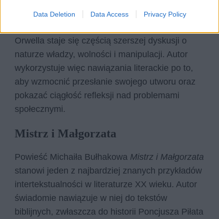
czytelnik może porównywać różne wizje świata
Data Deletion
Data Access
Privacy Policy
przedstawione w literaturze. W efekcie powieść
Orwella staje się częścią szerszej dyskusji o
naturze władzy, wolności i manipulacji. Autor
wykorzystuje więc nawiązania literackie po to,
aby wzmocnić przesłanie swojego utworu oraz
pokazać ciągłość refleksji nad problemami
społecznymi.
Mistrz i Małgorzata
Powieść Michaiła Bułhakowa
Mistrz i Małgorzata
stanowi jeden z najbardziej znanych przykładów
intertekstualności w literaturze XX wieku. Autor
świadomie nawiązuje w niej do tekstów
biblijnych, zwłaszcza do historii Poncjusza Piłata