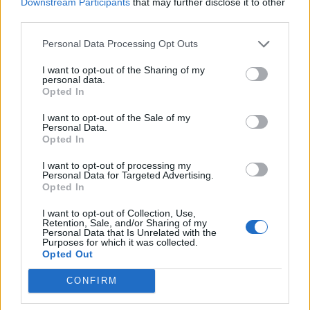
Downstream Participants
that may further disclose it to other
third parties.
W jego powieści nawiązanie do tych tradycji
służy jednak przede wszystkim ich krytyce oraz
Personal Data Processing Opt Outs
pokazaniu mrocznej strony prób całkowitego
I want to opt-out of the Sharing of my
kontrolowania społeczeństwa. Autor
personal data.
Opted In
wykorzystuje znane motywy literackie, takie jak
wszechobecna kontrola władzy czy manipulacja
I want to opt-out of the Sale of my
Personal Data.
językiem, aby pokazać, do czego może
Opted In
doprowadzić absolutna dominacja państwa nad
I want to opt-out of processing my
jednostką. Dzięki temu czytelnik dostrzega, że
Personal Data for Targeted Advertising.
Opted In
wizja Orwella nie jest jedynie fantastyczną
opowieścią, lecz rozwinięciem wcześniejszych
I want to opt-out of Collection, Use,
Retention, Sale, and/or Sharing of my
literackich refleksji o społeczeństwie.
Personal Data that Is Unrelated with the
Purposes for which it was collected.
Nawiązanie do wcześniejszych dzieł pozwala
Opted Out
więc pisarzowi pogłębić sens swojej powieści
CONFIRM
oraz ostrzec przed realnymi zagrożeniami
politycznymi. Intertekstualność sprawia także, że