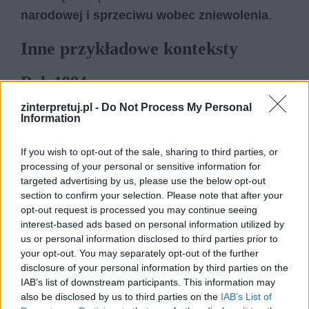
narodowej i sprzeciwu wobec zniewolenia
.
Inne przykładowe konteksty
Rok 1984
zinterpretuj.pl -
Do Not Process My Personal
Powieść George’a Orwella
Rok 1984
jest
Information
przykładem utworu, który nawiązuje do
If you wish to opt-out of the sale, sharing to third parties, or
wcześniejszych dzieł literackich opisujących
processing of your personal or sensitive information for
wizje społeczeństw totalitarnych i utopijnych.
targeted advertising by us, please use the below opt-out
Autor prowadzi w niej swoisty dialog z
section to confirm your selection. Please note that after your
opt-out request is processed you may continue seeing
wcześniejszą tradycją literacką, zwłaszcza z
interest-based ads based on personal information utilized by
powieściami ukazującymi idealne lub pozornie
us or personal information disclosed to third parties prior to
idealne społeczeństwa. Orwell odwołuje się
your opt-out. You may separately opt-out of the further
disclosure of your personal information by third parties on the
między innymi do schematów znanych z takich
IAB’s list of downstream participants. This information may
utworów jak
Nowy wspaniały świat
Aldousa
also be disclosed by us to third parties on the
IAB’s List of
Huxleya czy wcześniejszych utopii społecznych.