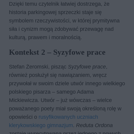
Dzięki temu czytelnik łatwiej dostrzega, że
historia parkingowej sprzeczki staje się
symbolem rzeczywistości, w której prymitywna
siła i cynizm mogą zdobywać przewagę nad
kulturą, prawem i moralnością.
Kontekst 2 – Syzyfowe prace
Stefan Żeromski, pisząc
Syzyfowe prace
,
również posłużył się nawiązaniem, wręcz
przywołał w swoim dziele utwór innego wielkiego
polskiego pisarza – samego Adama
Mickiewicza. Utwór – już wówczas – wielce
poważanego poety miał swoją określoną rolę w
opowieści o
rusyfikowanych uczniach
klerykowskiego gimnazjum
.
Reduta Ordona
zostaje wyrecytowana przez jednego z nowych