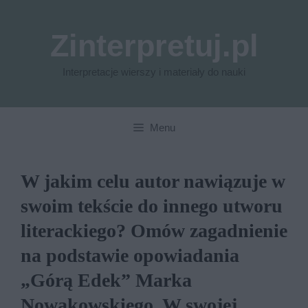
Przejdź
do
Zinterpretuj.pl
treści
Interpretacje wierszy i materiały do nauki
Menu
W jakim celu autor nawiązuje w
swoim tekście do innego utworu
literackiego? Omów zagadnienie
na podstawie opowiadania
„Górą Edek” Marka
Nowakowskiego. W swojej