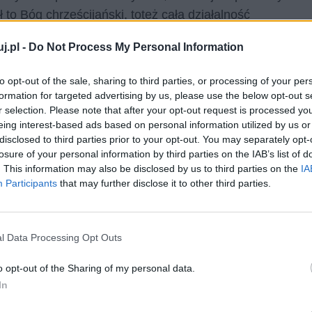
to Bóg chrześcijański, toteż cała działalność
hwalaniu oraz sławieniu losów świętych, czy ogólnym
j.pl -
Do Not Process My Personal Information
to opt-out of the sale, sharing to third parties, or processing of your per
formation for targeted advertising by us, please use the below opt-out s
r selection. Please note that after your opt-out request is processed y
eing interest-based ads based on personal information utilized by us or
disclosed to third parties prior to your opt-out. You may separately opt-
e
losure of your personal information by third parties on the IAB’s list of
. This information may also be disclosed by us to third parties on the
IA
Participants
that may further disclose it to other third parties.
rackiej zajmuje miejsce bardzo szczególne. Jest to
według historycznych szacunków – około ośmiuset lat
l Data Processing Opt Outs
o opt-out of the Sharing of my personal data.
In