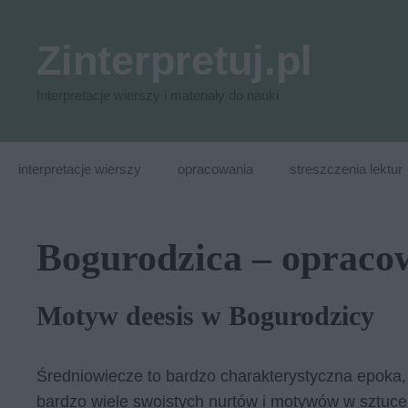
Przejdź
do
Zinterpretuj.pl
treści
Interpretacje wierszy i materiały do nauki
interpretacje wierszy
opracowania
streszczenia lektur
Bogurodzica – opraco
Motyw deesis w Bogurodzicy
Średniowiecze to bardzo charakterystyczna epoka, k
bardzo wiele swoistych nurtów i motywów w sztuce.