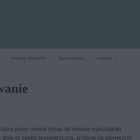
motywy literackie
baza wiedzy
matura
wanie
tóra przez niemal tysiąc lat trwania wykształciła
 Była to epoka teocentryczna, w której na pierwszym