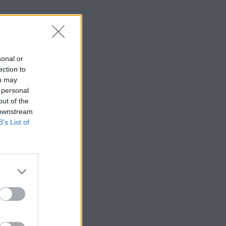
sonal or
ection to
ou may
 personal
out of the
 downstream
B’s List of