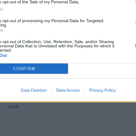
o opt-out of the Sale of my Personal Data.
In
to opt-out of processing my Personal Data for Targeted
ing.
In
o opt-out of Collection, Use, Retention, Sale, and/or Sharing
ersonal Data that Is Unrelated with the Purposes for which it
lected.
Out
Nudesy – co to znaczy?
CONFIRM
Pytania jawne matura 2027 – opracowania i
odpowiedzi
Data Deletion
Data Access
Privacy Policy
Motyw tańca w literaturze – konteksty z różnych
epok