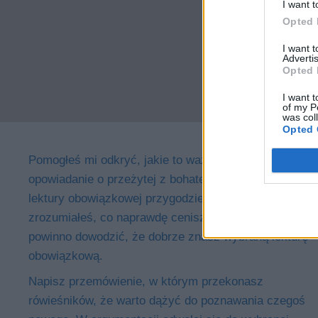
I want t
Opted 
I want 
Advertis
Opted 
I want t
of my P
was col
Opted 
Pomogłeś mi odkryć, jakie to ważne. Napisz
opowiadanie o przeżytej z bohaterem wybranej
lektury obowiązkowej przygodzie, dzięki której
zrozumiałeś, co naprawdę cenisz. Wypracowanie
powinno dowodzić, że dobrze znasz wybraną lekturę
obowiązkową.
Napisz przemówienie, w którym przekonasz
rówieśników, że warto dążyć do poznawania czegoś