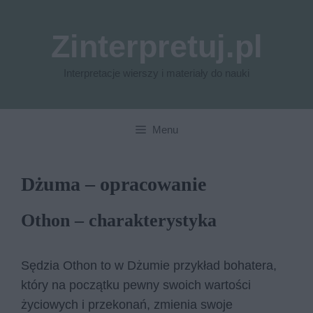
Przejdź
do
Zinterpretuj.pl
treści
Interpretacje wierszy i materiały do nauki
Menu
Dżuma – opracowanie
Othon – charakterystyka
Sędzia Othon to w Dżumie przykład bohatera,
który na początku pewny swoich wartości
życiowych i przekonań, zmienia swoje