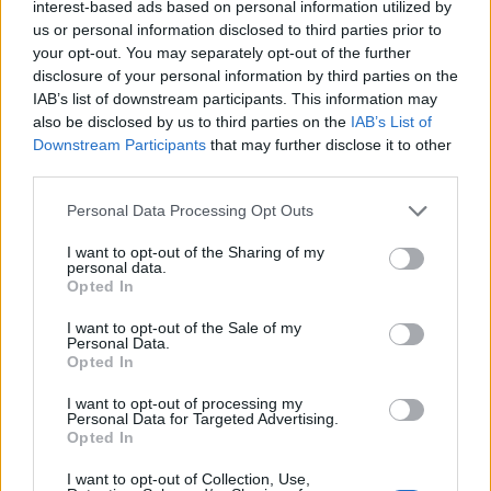
interest-based ads based on personal information utilized by
wszystkim jest to jednostka wybitnie wrażliwa na
us or personal information disclosed to third parties prior to
bodźce dochodzące do niej ze świata
your opt-out. You may separately opt-out of the further
disclosure of your personal information by third parties on the
zewnętrznego, świadczy o tym fakt, że jest
IAB’s list of downstream participants. This information may
pisarzem, artystą. Taki wrażliwy człowiek przez
also be disclosed by us to third parties on the
IAB’s List of
kilkadziesiąt lat swojego życia wegetował w
Downstream Participants
that may further disclose it to other
third parties.
ustroju komunistycznym, któremu daleko było do
sprawiedliwości społecznej, wolności słowa,
Personal Data Processing Opt Outs
uczciwości i prawdomówności – wartości tak
I want to opt-out of the Sharing of my
istotnych dla każdego twórcy.
personal data.
Opted In
I want to opt-out of the Sale of my
Kategorie
opracowania
Personal Data.
Opted In
I want to opt-out of processing my
Personal Data for Targeted Advertising.
Mała apokalipsa – symbolika
Opted In
tytułu
I want to opt-out of Collection, Use,