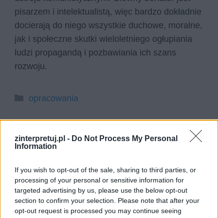
pisarzem i intelektualistą, więc bardzo dokładnie
docierają do niego wszystkie duchowe, moralne,
jak i społeczne skutki wieloletniego ogłupiania
ludzi propagandą i pozbawiania ich szans
rozwoju.
Kategorie
opracowania
zinterpretuj.pl -
Do Not Process My Personal
Mała apokalipsa – portret
Information
psychologiczny głównego bohatera
If you wish to opt-out of the sale, sharing to third parties, or
processing of your personal or sensitive information for
Główny bohater Małej apokalipsy Tadeusza
targeted advertising by us, please use the below opt-out
Konwickiego to człowiek o bardzo
section to confirm your selection. Please note that after your
opt-out request is processed you may continue seeing
skomplikowanym wnętrzu psychice. Przede