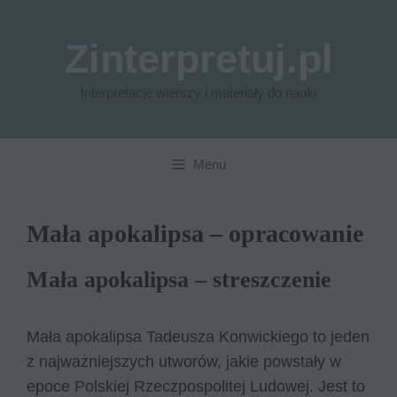
Przejdź
do
Zinterpretuj.pl
treści
Interpretacje wierszy i materiały do nauki
Menu
Mała apokalipsa – opracowanie
Mała apokalipsa – streszczenie
Mała apokalipsa Tadeusza Konwickiego to jeden
z najważniejszych utworów, jakie powstały w
epoce Polskiej Rzeczpospolitej Ludowej. Jest to