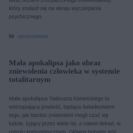
widzi oczami zrozpaczonego intelektualisty,
który znalazł się na skraju wyczerpania
psychicznego.
Kategorie
opracowania
Mała apokalipsa jako obraz
zniewolenia człowieka w systemie
totalitarnym
Mała apokalipsa Tadeusza Konwickiego to
wstrząsająca powieść, będąca świadectwem
tego, jak bardzo zniewoleni mogli czuć się
ludzie, żyjący przez wiele lat, a nawet dekad, w
ustroju komunistycznym. Główny bohater jest